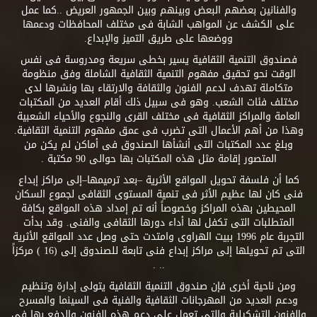
والفنانين بعضهم البعض وبينهم وبين الجمهور العريض ..كما عمل
على الكشف عن المواهب الشابة فى مختلف المحافظات ودعمها
ووضعها على طريق التميز والإبداع.
فصندوق التنمية الثقافية يسير بخطى سريعة ومدروسة فى نفس
الوقت نحو تحقيق مفهوم التنمية الثقافية الشاملة وفق منظومة
متكاملة تهدف لدعم الفنون والثقافة والارتقاء بها ونشرها لدى
مختلف فئات الشعب. وهو فى سبيل ذلك أقام العديد من المكتبات
العامة والمراكز الثقافية فى مختلف القرى والنجوع والأحياء الشعبية
وهذا من أهم الأعمال التى تضرب فى عمق مفهوم التنمية الثقافية.
وبلغ عدد المكتبات التى أنشأها الصندوق فى أماكن لم يكن من
المتصور إقامة مثل هذه المكتبات بها حوالى 90 مكتبة .
كما أن فلسفة تحويل المواقع الأثرية –بعد ترميمها–إلى مراكز إبداع
فنى كان لها عظيم الأثر فى تنمية المستوى الثقافى لجموع السكان
المحيطين بهذه المراكز وخصوصاً أنه تم إمداد هذه المواقع بكافة
المتطلبات التى تكفل لها أداء دورها الثقافى والفنى. وقد بدأت
التجربة عام 1996 ببيت الهراوى وامتدت حتى وصل عدد المواقع الأثرية
التى تم تحويلها إلى مراكز إبداع فنى تابعة للصندوق إلى (16 ) مركزاً
.. .
ومن ناحية أخرى فإن صندوق التنمية الثقافية يتولى إدارة وتنظيم
ودعم العديد من المهرجانات الثقافية والفنية فى السينما والمسرح
والفنون التشكيلية والتى تعمل على دعم هذه الفنون والدفع بها فى