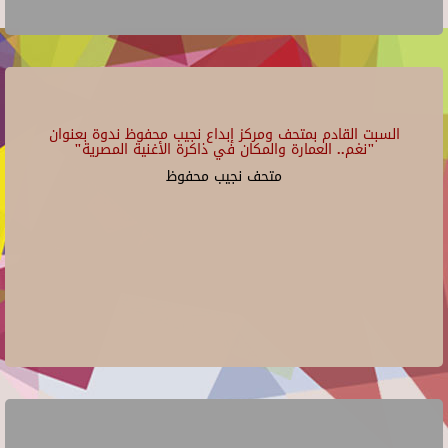
السبت القادم بمتحف ومركز إبداع نجيب محفوظ ندوة بعنوان
"نغم.. العمارة والمكان في ذاكرة الأغنية المصرية"
متحف نجيب محفوظ