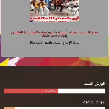
قصر الأمير طاز يقدم أمسية «أفرو-عربية» لأوركسترا الملتقى
بقيادة أحمد شمة
مركز الإبداع الفنى بقصر الأمير طاز
الورش الفنية
53.25%
ندوات ثقافية