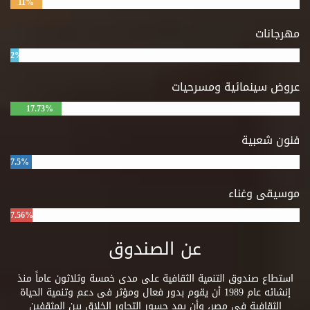
11%
مهرجانات
2%
عروض سينمائية ومسرحيات
17.73%
فنون شعبية
7.5%
موسيقى وغناء
7.56%
عن الصندوق
استطاع صندوق التنمية الثقافية على مدى خمسة وثلاثون عاماً منذ
إنشائه عام 1989 أن يقوم بدور فعال ومؤثر فى دعم وتنمية الحياة
الثقافية فى مصر، وأن يمد جسور التحاور الخلاق بين المثقفين