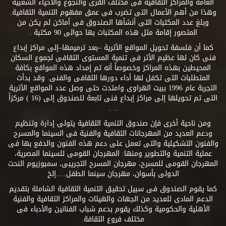
العامة والمراكز الثقافية فى مختلف القرى والنجوع والأحياء الشعبية
وهذا من أهم الأعمال التى تضرب فى عمق مفهوم التنمية الثقافية.
وبلغ عدد المكتبات التى أنشأها الصندوق فى أماكن لم يكن من
المتصور إقامة مثل هذه المكتبات بها حوالى 90 مكتبة .
كما أن فلسفة تحويل المواقع الأثرية –بعد ترميمها–إلى مراكز إبداع
فنى كان لها عظيم الأثر فى تنمية المستوى الثقافى لجموع السكان
المحيطين بهذه المراكز وخصوصاً أنه تم إمداد هذه المواقع بكافة
المتطلبات التى تكفل لها أداء دورها الثقافى والفنى. وقد بدأت
التجربة عام 1996 ببيت الهراوى وامتدت حتى وصل عدد المواقع الأثرية
التى تم تحويلها إلى مراكز إبداع فنى تابعة للصندوق إلى (16 ) مركزاً
.. .
ومن ناحية أخرى فإن صندوق التنمية الثقافية يتولى إدارة وتنظيم
ودعم العديد من المهرجانات الثقافية والفنية فى السينما والمسرح
والفنون التشكيلية والتى تعمل على دعم هذه الفنون والدفع بها فى
عملية التنمية والتطوير ومنها: المهرجان القومى للسينما المصرية،
المهرجان القومى للمسرح، مهرجان المسرح التجريبى، سمبوزيوم النحت
الدولى بأسوان، مهرجان سينما الطفل.....إلخ
كما يقوم الصندوق فى سبيل تحقيق التنمية الثقافية الشاملة بتقديم
الدعم المادى للعديد من الجهات والهيئات والمراكز الثقافية والفنية
الأهلية والحكومية وكذلك يقوم بدعم شباب الفنانين والأدباء فى
مختلف فروع الثقافة.