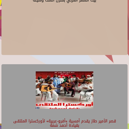
بيت الشعر العربي بمنزل الست وسيلة
قصر الأمير طاز يقدم أمسية «أفرو-عربية» لأوركسترا الملتقى
بقيادة أحمد شمة