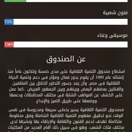
فنون شعبية
7.5%
موسيقى وغناء
7.56%
عن الصندوق
استطاع صندوق التنمية الثقافية على مدى خمسة وثلاثون عاماً منذ
إنشائه عام 1989 أن يقوم بدور فعال ومؤثر فى دعم وتنمية الحياة
الثقافية فى مصر، وأن يمد جسور التحاور الخلاق بين المثقفين
والفنانين بعضهم البعض وبينهم وبين الجمهور العريض ..كما عمل
على الكشف عن المواهب الشابة فى مختلف المحافظات ودعمها
ووضعها على طريق التميز والإبداع.
فصندوق التنمية الثقافية يسير بخطى سريعة ومدروسة فى نفس
الوقت نحو تحقيق مفهوم التنمية الثقافية الشاملة وفق منظومة
متكاملة تهدف لدعم الفنون والثقافة والارتقاء بها ونشرها لدى
مختلف فئات الشعب. وهو فى سبيل ذلك أقام العديد من المكتبات