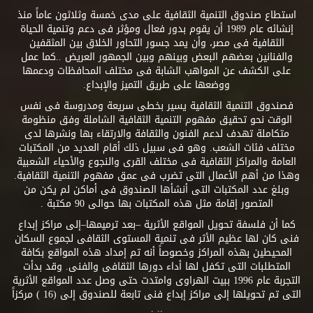
استطاع صندوق التنمية الثقافية على مدى خمسة وثلاثون عاماً منذ
إنشائه عام 1989 أن يقوم بدور فعال ومؤثر فى دعم وتنمية الحياة
الثقافية فى مصر، وأن يمد جسور التحاور الخلاق بين المثقفين
والفنانين بعضهم البعض وبينهم وبين الجمهور العريض ..كما عمل
على الكشف عن المواهب الشابة فى مختلف المحافظات ودعمها
ووضعها على طريق التميز والإبداع.
فصندوق التنمية الثقافية يسير بخطى سريعة ومدروسة فى نفس
الوقت نحو تحقيق مفهوم التنمية الثقافية الشاملة وفق منظومة
متكاملة تهدف لدعم الفنون والثقافة والارتقاء بها ونشرها لدى
مختلف فئات الشعب. وهو فى سبيل ذلك أقام العديد من المكتبات
العامة والمراكز الثقافية فى مختلف القرى والنجوع والأحياء الشعبية
وهذا من أهم الأعمال التى تضرب فى عمق مفهوم التنمية الثقافية.
وبلغ عدد المكتبات التى أنشأها الصندوق فى أماكن لم يكن من
المتصور إقامة مثل هذه المكتبات بها حوالى 90 مكتبة .
كما أن فلسفة تحويل المواقع الأثرية –بعد ترميمها–إلى مراكز إبداع
فنى كان لها عظيم الأثر فى تنمية المستوى الثقافى لجموع السكان
المحيطين بهذه المراكز وخصوصاً أنه تم إمداد هذه المواقع بكافة
المتطلبات التى تكفل لها أداء دورها الثقافى والفنى. وقد بدأت
التجربة عام 1996 ببيت الهراوى وامتدت حتى وصل عدد المواقع الأثرية
التى تم تحويلها إلى مراكز إبداع فنى تابعة للصندوق إلى (16 ) مركزاً
.. .