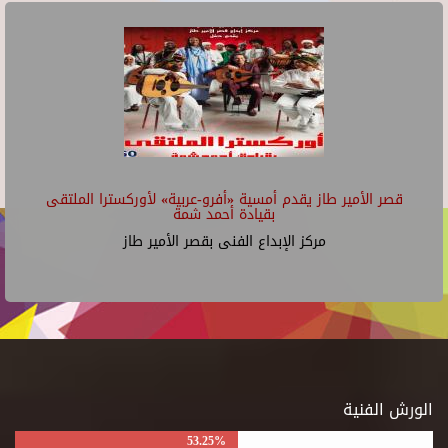
قصر الأمير طاز يقدم أمسية «أفرو-عربية» لأوركسترا الملتقى
بقيادة أحمد شمة
مركز الإبداع الفنى بقصر الأمير طاز
الورش الفنية
53.25%