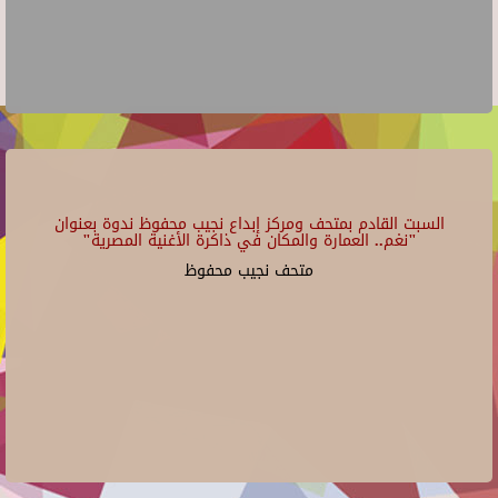
السبت القادم بمتحف ومركز إبداع نجيب محفوظ ندوة بعنوان
"نغم.. العمارة والمكان في ذاكرة الأغنية المصرية"
متحف نجيب محفوظ