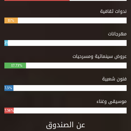
ندوات ثقافية
11%
مهرجانات
2%
عروض سينمائية ومسرحيات
17.73%
فنون شعبية
7.5%
موسيقى وغناء
7.56%
عن الصندوق