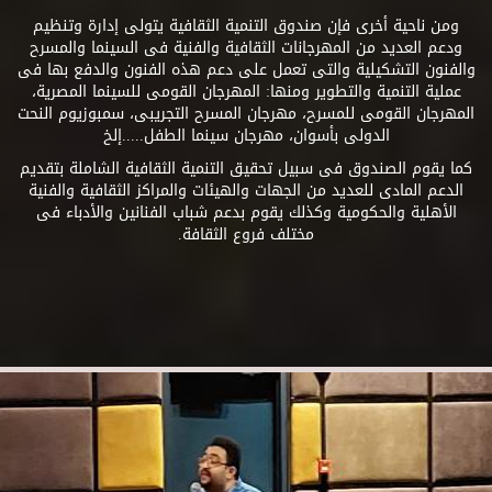
ومن ناحية أخرى فإن صندوق التنمية الثقافية يتولى إدارة وتنظيم
ودعم العديد من المهرجانات الثقافية والفنية فى السينما والمسرح
والفنون التشكيلية والتى تعمل على دعم هذه الفنون والدفع بها فى
عملية التنمية والتطوير ومنها: المهرجان القومى للسينما المصرية،
المهرجان القومى للمسرح، مهرجان المسرح التجريبى، سمبوزيوم النحت
الدولى بأسوان، مهرجان سينما الطفل.....إلخ
كما يقوم الصندوق فى سبيل تحقيق التنمية الثقافية الشاملة بتقديم
الدعم المادى للعديد من الجهات والهيئات والمراكز الثقافية والفنية
الأهلية والحكومية وكذلك يقوم بدعم شباب الفنانين والأدباء فى
مختلف فروع الثقافة.