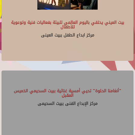
بيت العيني يحتفي باليوم العالمي للبيئة بفعاليات فنية وتوعوية
للأطفال
مركز ابداع الطفل ببيت العينى
"أنغامنا الحلوة" تحيي أمسية غنائية ببيت السحيمي الخميس
المقبل
مركز الإبداع الفنى ببيت السحيمى