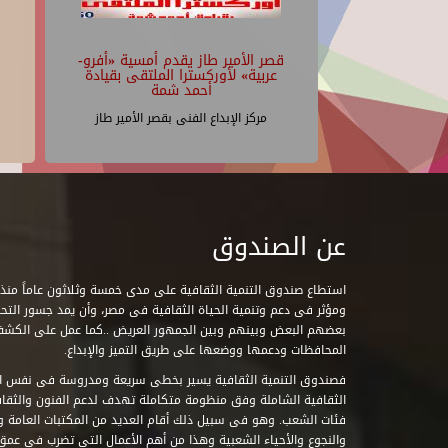
قصر الأمير طاز يقدم أمسية «أفرو-
عربية» لأوركسترا الملتقى بقيادة
أحمد شمة
مركز الإبداع الفنى بقصر الأمير طاز
عن الصندوق
ومؤثر فى دعم وتنمية الحياة الثقافية فى مصر، وأن يمد جسور التحاو
بعضهم البعض وبينهم وبين الجمهور العريض ..كما عمل على الكش
المحافظات ودعمها ووضعها على طريق التميز والإبداع.
فصندوق التنمية الثقافية يسير بخطى سريعة ومدروسة فى نفس ال
الثقافية الشاملة وفق منظومة متكاملة تهدف لدعم الفنون والثقاف
فئات الشعب. وهو فى سبيل ذلك أقام العديد من المكتبات العامة وا
والنجوع والأحياء الشعبية وهذا من أهم الأعمال التى تضرب فى عمق 