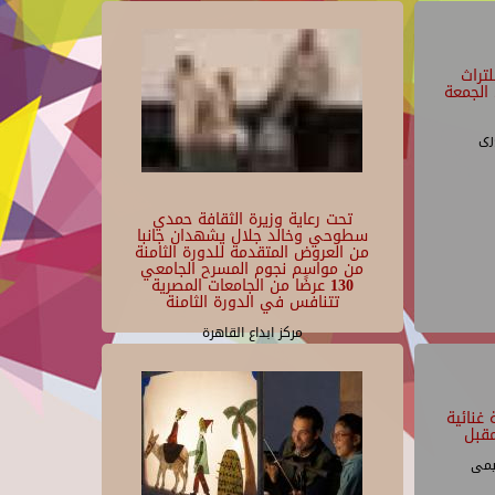
تراث
الجمعة
رى
تحت رعاية وزيرة الثقافة حمدي
سطوحي وخالد جلال يشهدان جانبا
من العروض المتقدمة للدورة الثامنة
من مواسم نجوم المسرح الجامعي
130 عرضًا من الجامعات المصرية
تتنافس في الدورة الثامنة
مركز ابداع القاهرة
غنائية
قبل
يمى