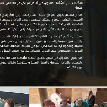
مكتبة .
كما أن فلسفة تحويل المواقع الأثرية –بعد ترميمها–إلى مراكز إبداع 
المستوى الثقافى لجموع السكان المحيطين بهذه المراكز وخصوصاً أن
حتى وصل عدد المواقع الأثرية التى تم تحويلها إلى مراكز إبداع فنى تابعة للصند
ومن ناحية أخرى فإن صندوق التنمية الثقافية يتولى إدارة وتنظيم ود
والفنية فى السينما والمسرح والفنون التشكيلية والتى تعمل على 
التنمية والتطوير ومنها: المهرجان القومى للسينما المصرية، المهر
التجريبى، سمبوزيوم النحت الدولى بأسوان، مهرجان سينما الطفل.....
كما يقوم الصندوق فى سبيل تحقيق التنمية الثقافية الشاملة بتقدي
والهيئات والمراكز الثقافية والفنية الأهلية والحكومية وكذلك يقوم
فروع الثقافة.