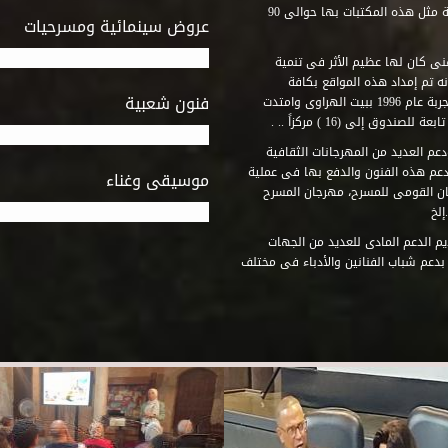
المكتبات التى أنشأها الصندوق فى أماكن لم يكن من المتصور إقامة مثل هذه المكتبات بها حوالى 90
عروض سينمائية ومسرحيات
فنى كان لها عظيم الأثر فى تنمية
ه تم إمداد هذه المواقع بكافة
فنون شعبية
المتطلبات التى تكفل لها أداء دورها الثقافى والفنى. وقد بدأت التجربة عام 1996 ببيت الهراوى وامتدت
وق إلى (16 ) مركزاً .. .
عم العديد من المهرجانات الثقافية
دعم هذه الفنون والدفع بها فى عملية
موسيقى وغناء
جان القومى للمسرح، مهرجان المسرح
إلخ
م الدعم المادى للعديد من الجهات
 بدعم شباب الفنانين والأدباء فى مختلف