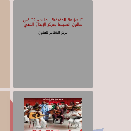
"الهزيمة الحقيقية.. ما هي؟" في
صالون السينما بمركز الإبداع الفني
مركز الهناجر للفنون