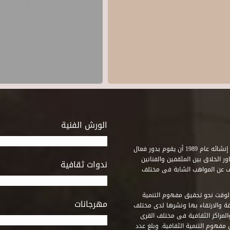
الورش الفنية
استطاع صندوق التنمية الثقافية على مدى خمسة وثلاثون عاماً منذ إنشائه عام 1989 أن يقوم بدور فعال
ر الخلاق بين المثقفين والفنانين
ندوات ثقافية
ف عن المواهب الشابة فى مختلف
وقت نحو تحقيق مفهوم التنمية
مهرجانات
ة والارتقاء بها ونشرها لدى مختلف
لمراكز الثقافية فى مختلف القرى
مفهوم التنمية الثقافية. وبلغ عدد