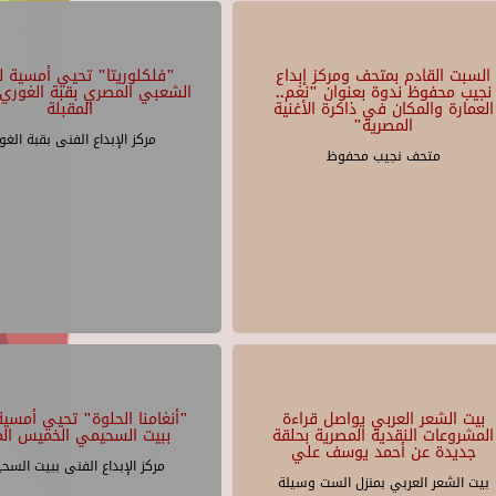
السبت القادم بمتحف ومركز إبداع
"فلكلوريتا" تحيي أمسية لل
نجيب محفوظ ندوة بعنوان "نغم..
الشعبي المصري بقبة الغوري 
العمارة والمكان في ذاكرة الأغنية
المقبلة
المصرية"
مركز الإبداع الفنى بقبة الغو
متحف نجيب محفوظ
بيت الشعر العربي يواصل قراءة
"أنغامنا الحلوة" تحيي أمسية 
المشروعات النقدية المصرية بحلقة
ببيت السحيمي الخميس الم
جديدة عن أحمد يوسف علي
مركز الإبداع الفنى ببيت السح
بيت الشعر العربي بمنزل الست وسيلة