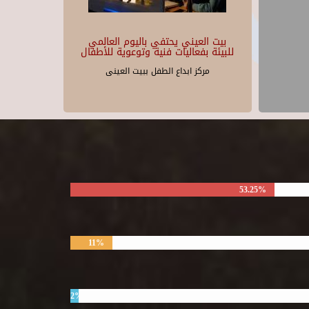
بيت العيني يحتفي باليوم العالمي
للبيئة بفعاليات فنية وتوعوية للأطفال
مركز ابداع الطفل ببيت العينى
53.25%
11%
2%