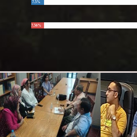
7.5%
7.56%