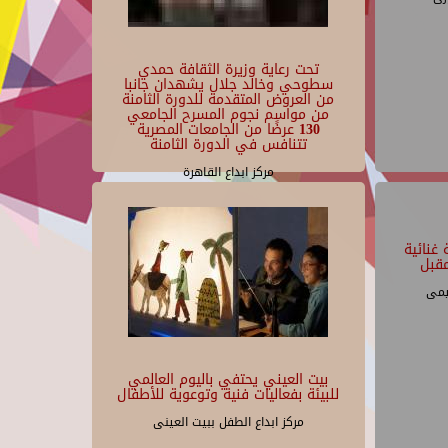
تحت رعاية وزيرة الثقافة حمدي
سطوحي وخالد جلال يشهدان جانبا
من العروض المتقدمة للدورة الثامنة
من مواسم نجوم المسرح الجامعي
130 عرضًا من الجامعات المصرية
تتنافس في الدورة الثامنة
مركز ابداع القاهرة
غنائية
قبل
يمى
بيت العيني يحتفي باليوم العالمي
للبيئة بفعاليات فنية وتوعوية للأطفال
مركز ابداع الطفل ببيت العينى