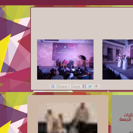
تراث
الجمعة
رى