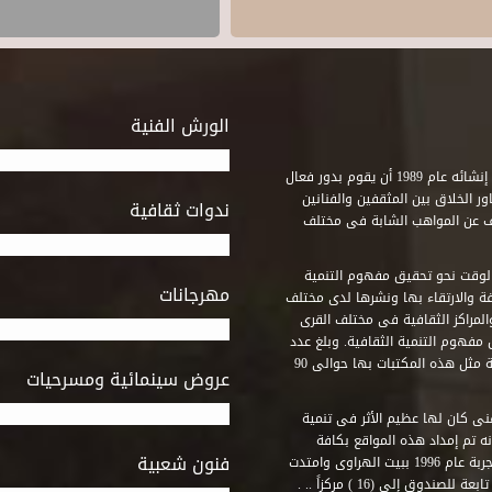
الورش الفنية
استطاع صندوق التنمية الثقافية على مدى خمسة وثلاثون عاماً منذ إنشائه عام 1989 أن يقوم بدور فعال
ر الخلاق بين المثقفين والفنانين
ندوات ثقافية
ف عن المواهب الشابة فى مختلف
وقت نحو تحقيق مفهوم التنمية
مهرجانات
ة والارتقاء بها ونشرها لدى مختلف
لمراكز الثقافية فى مختلف القرى
مفهوم التنمية الثقافية. وبلغ عدد
المكتبات التى أنشأها الصندوق فى أماكن لم يكن من المتصور إقامة مثل هذه المكتبات بها حوالى 90
عروض سينمائية ومسرحيات
فنى كان لها عظيم الأثر فى تنمية
ه تم إمداد هذه المواقع بكافة
فنون شعبية
المتطلبات التى تكفل لها أداء دورها الثقافى والفنى. وقد بدأت التجربة عام 1996 ببيت الهراوى وامتدت
وق إلى (16 ) مركزاً .. .