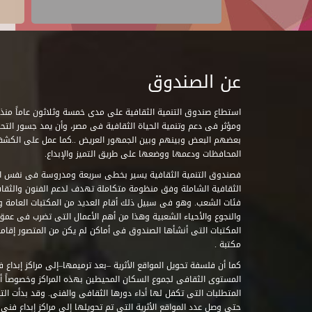
عن الصندوق
ومؤثر فى دعم وتنمية الحياة الثقافية فى مصر، وأن يمد جسور التحاو
بعضهم البعض وبينهم وبين الجمهور العريض ..كما عمل على الكش
المحافظات ودعمها ووضعها على طريق التميز والإبداع.
فصندوق التنمية الثقافية يسير بخطى سريعة ومدروسة فى نفس ال
الثقافية الشاملة وفق منظومة متكاملة تهدف لدعم الفنون والثقاف
فئات الشعب. وهو فى سبيل ذلك أقام العديد من المكتبات العامة وا
والنجوع والأحياء الشعبية وهذا من أهم الأعمال التى تضرب فى عمق 
مكتبة .
كما أن فلسفة تحويل المواقع الأثرية –بعد ترميمها–إلى مراكز إبداع 
المستوى الثقافى لجموع السكان المحيطين بهذه المراكز وخصوصاً أن
حتى وصل عدد المواقع الأثرية التى تم تحويلها إلى مراكز إبداع فنى تابعة للصند