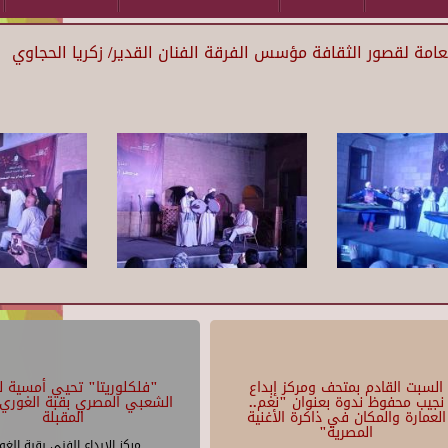
لعامة لقصور الثقافة مؤسس الفرقة الفنان القدير/ زكريا الحجاوي
السبت القادم بمتحف ومركز إبداع
"فلكلوريتا" تحيي أمسية لل
نجيب محفوظ ندوة بعنوان "نغم..
الشعبي المصري بقبة الغوري 
العمارة والمكان في ذاكرة الأغنية
المقبلة
المصرية"
مركز الإبداع الفنى بقبة الغو