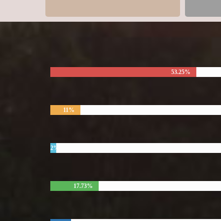
53.25%
11%
2%
17.73%