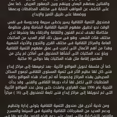
والفنانين بعضهم البعض وبينهم وبين الجمهور العريض ..كما عمل
على الكشف عن المواهب الشابة فى مختلف المحافظات ودعمها
ووضعها على طريق التميز والإبداع.
فصندوق التنمية الثقافية يسير بخطى سريعة ومدروسة فى نفس
الوقت نحو تحقيق مفهوم التنمية الثقافية الشاملة وفق منظومة
متكاملة تهدف لدعم الفنون والثقافة والارتقاء بها ونشرها لدى
مختلف فئات الشعب. وهو فى سبيل ذلك أقام العديد من المكتبات
العامة والمراكز الثقافية فى مختلف القرى والنجوع والأحياء الشعبية
وهذا من أهم الأعمال التى تضرب فى عمق مفهوم التنمية الثقافية.
وبلغ عدد المكتبات التى أنشأها الصندوق فى أماكن لم يكن من
المتصور إقامة مثل هذه المكتبات بها حوالى 90 مكتبة .
كما أن فلسفة تحويل المواقع الأثرية –بعد ترميمها–إلى مراكز إبداع
فنى كان لها عظيم الأثر فى تنمية المستوى الثقافى لجموع السكان
المحيطين بهذه المراكز وخصوصاً أنه تم إمداد هذه المواقع بكافة
المتطلبات التى تكفل لها أداء دورها الثقافى والفنى. وقد بدأت
التجربة عام 1996 ببيت الهراوى وامتدت حتى وصل عدد المواقع الأثرية
التى تم تحويلها إلى مراكز إبداع فنى تابعة للصندوق إلى (16 ) مركزاً
.. .
ومن ناحية أخرى فإن صندوق التنمية الثقافية يتولى إدارة وتنظيم
ودعم العديد من المهرجانات الثقافية والفنية فى السينما والمسرح
والفنون التشكيلية والتى تعمل على دعم هذه الفنون والدفع بها فى