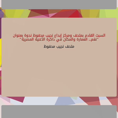
السبت القادم بمتحف ومركز إبداع نجيب محفوظ ندوة بعنوان
"نغم.. العمارة والمكان في ذاكرة الأغنية المصرية"
متحف نجيب محفوظ