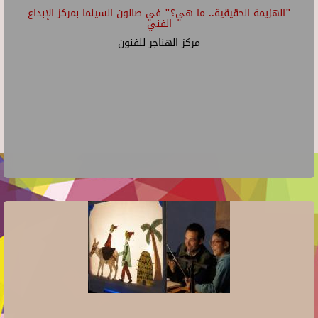
"الهزيمة الحقيقية.. ما هي؟" في صالون السينما بمركز الإبداع
الفني
مركز الهناجر للفنون