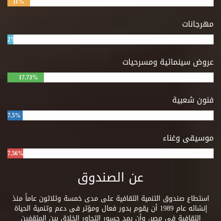
11%
مهرجانات
2%
عروض سينمائية ومسرحيات
17.73%
فنون شعبية
7.5%
موسيقى وغناء
7.56%
عن الصندوق
استطاع صندوق التنمية الثقافية على مدى خمسة وثلاثون عاماً منذ
إنشائه عام 1989 أن يقوم بدور فعال ومؤثر فى دعم وتنمية الحياة
الثقافية فى مصر، وأن يمد جسور التحاور الخلاق بين المثقفين