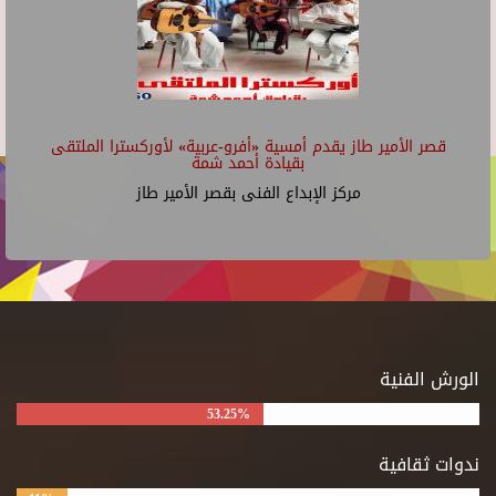
قصر الأمير طاز يقدم أمسية «أفرو-عربية» لأوركسترا الملتقى
بقيادة أحمد شمة
مركز الإبداع الفنى بقصر الأمير طاز
الورش الفنية
53.25%
ندوات ثقافية