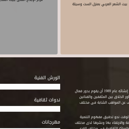
بيت الشعر العربي بمنزل الست وسيلة
الورش الفنية
استطاع صندوق التنمية الثقافية على مدى خمسة وثلاثون عاماً منذ إنشائه عام 1989 أن يقوم بدور فعال
ر الخلاق بين المثقفين والفنانين
ندوات ثقافية
ف عن المواهب الشابة فى مختلف
وقت نحو تحقيق مفهوم التنمية
مهرجانات
ة والارتقاء بها ونشرها لدى مختلف
لمراكز الثقافية فى مختلف القرى