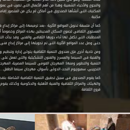
والنجوع والأحياء الشعبية وهذا من أهم الأعمال التى تضرب فى عمق 
مكتبة .
كما أن فلسفة تحويل المواقع الأثرية –بعد ترميمها–إلى مراكز إبداع 
المستوى الثقافى لجموع السكان المحيطين بهذه المراكز وخصوصاً أن
حتى وصل عدد المواقع الأثرية التى تم تحويلها إلى مراكز إبداع فنى تابعة للصند
ومن ناحية أخرى فإن صندوق التنمية الثقافية يتولى إدارة وتنظيم ود
والفنية فى السينما والمسرح والفنون التشكيلية والتى تعمل على 
التنمية والتطوير ومنها: المهرجان القومى للسينما المصرية، المهر
التجريبى، سمبوزيوم النحت الدولى بأسوان، مهرجان سينما الطفل.....
كما يقوم الصندوق فى سبيل تحقيق التنمية الثقافية الشاملة بتقدي
والهيئات والمراكز الثقافية والفنية الأهلية والحكومية وكذلك يقوم
فروع الثقافة.