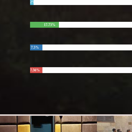
2%
17.73%
7.5%
7.56%