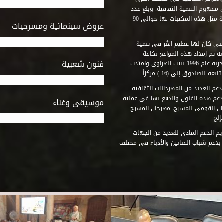
مفهوم التنمية الثقافية. وبلغ عدد
المكتبات التى أنشأها الصندوق فى أماكن لم يكن من المتصور إقامة مثل هذه المكتبات بها حوالى 90
عروض سينمائية ومسرحيات
فنى كان لها عظيم الأثر فى تنمية
ه تم إمداد هذه المواقع بكافة
فنون شعبية
المتطلبات التى تكفل لها أداء دورها الثقافى والفنى. وقد بدأت التجربة عام 1996 ببيت الهراوى وامتدت
وق إلى (16 ) مركزاً .. .
عم العديد من المهرجانات الثقافية
دعم هذه الفنون والدفع بها فى عملية
موسيقى وغناء
جان القومى للمسرح، مهرجان المسرح
إلخ
م الدعم المادى للعديد من الجهات
 بدعم شباب الفنانين والأدباء فى مختلف