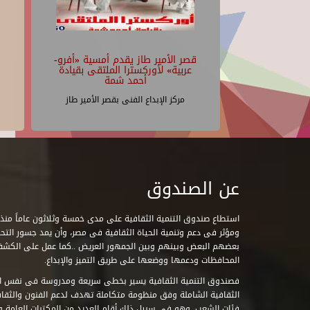
قصر الأمير طاز يقدم أمسية «أفرو-
عربية» لأوركسترا الملتقى بقيادة
أحمد شمة
مركز الإبداع الفنى بقصر الأمير طاز
عن الصندوق
ومؤثر فى دعم وتنمية الحياة الثقافية فى مصر، وأن يمد جسور التحاو
بعضهم البعض وبينهم وبين الجمهور العريض ..كما عمل على الكش
المحافظات ودعمها ووضعها على طريق التميز والإبداع.
فصندوق التنمية الثقافية يسير بخطى سريعة ومدروسة فى نفس ال
الثقافية الشاملة وفق منظومة متكاملة تهدف لدعم الفنون والثقاف
فئات الشعب. وهو فى سبيل ذلك أقام العديد من المكتبات العامة وا