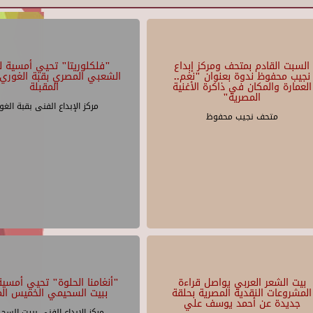
السبت القادم بمتحف ومركز إبداع
"فلكلوريتا" تحيي أمسية لل
نجيب محفوظ ندوة بعنوان "نغم..
الشعبي المصري بقبة الغوري 
العمارة والمكان في ذاكرة الأغنية
المقبلة
المصرية"
مركز الإبداع الفنى بقبة الغو
متحف نجيب محفوظ
بيت الشعر العربي يواصل قراءة
"أنغامنا الحلوة" تحيي أمسية 
المشروعات النقدية المصرية بحلقة
ببيت السحيمي الخميس الم
جديدة عن أحمد يوسف علي
مركز الإبداع الفنى ببيت السح