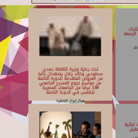
تراث
الجمعة
رى
تحت رعاية وزيرة الثقافة حمدي
سطوحي وخالد جلال يشهدان جانبا
من العروض المتقدمة للدورة الثامنة
من مواسم نجوم المسرح الجامعي
130 عرضًا من الجامعات المصرية
تتنافس في الدورة الثامنة
مركز ابداع القاهرة
غنائية
قبل
يمى