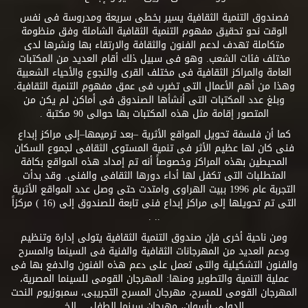
فصندوق التنمية الثقافية يسير بخطى سريعة ومدروسة فى نفس
الوقت نحو تحقيق مفهوم التنمية الثقافية الشاملة وفق منظومة
متكاملة تهدف لدعم الفنون والثقافة والارتقاء بها ونشرها لدى
مختلف فئات الشعب. وهو فى سبيل ذلك أقام العديد من المكتبات
العامة والمراكز الثقافية فى مختلف القرى والنجوع والأحياء الشعبية
وهذا من أهم الأعمال التى تضرب فى عمق مفهوم التنمية الثقافية.
وبلغ عدد المكتبات التى أنشأها الصندوق فى أماكن لم يكن من
المتصور إقامة مثل هذه المكتبات بها حوالى 90 مكتبة .
كما أن فلسفة تحويل المواقع الأثرية –بعد ترميمها–إلى مراكز إبداع
فنى كان لها عظيم الأثر فى تنمية المستوى الثقافى لجموع السكان
المحيطين بهذه المراكز وخصوصاً أنه تم إمداد هذه المواقع بكافة
المتطلبات التى تكفل لها أداء دورها الثقافى والفنى. وقد بدأت
التجربة عام 1996 ببيت الهراوى وامتدت حتى وصل عدد المواقع الأثرية
التى تم تحويلها إلى مراكز إبداع فنى تابعة للصندوق إلى (16 ) مركزاً
.. .
ومن ناحية أخرى فإن صندوق التنمية الثقافية يتولى إدارة وتنظيم
ودعم العديد من المهرجانات الثقافية والفنية فى السينما والمسرح
والفنون التشكيلية والتى تعمل على دعم هذه الفنون والدفع بها فى
عملية التنمية والتطوير ومنها: المهرجان القومى للسينما المصرية،
المهرجان القومى للمسرح، مهرجان المسرح التجريبى، سمبوزيوم النحت
الدولى بأسوان، مهرجان سينما الطفل.....إلخ