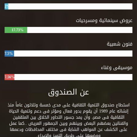
2%
عروض سينمائية ومسرحيات
17.73%
فنون شعبية
7.5%
موسيقى وغناء
7.56%
عن الصندوق
استطاع صندوق التنمية الثقافية على مدى خمسة وثلاثون عاماً منذ
إنشائه عام 1989 أن يقوم بدور فعال ومؤثر فى دعم وتنمية الحياة
الثقافية فى مصر، وأن يمد جسور التحاور الخلاق بين المثقفين
والفنانين بعضهم البعض وبينهم وبين الجمهور العريض ..كما عمل
على الكشف عن المواهب الشابة فى مختلف المحافظات ودعمها
ووضعها على طريق التميز والإبداع.