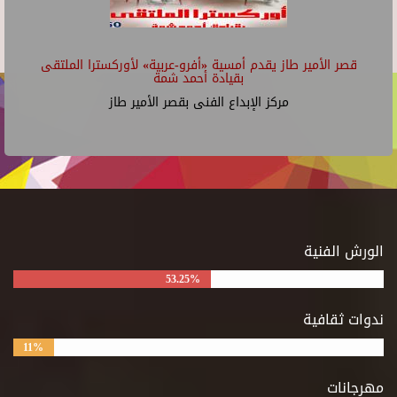
قصر الأمير طاز يقدم أمسية «أفرو-عربية» لأوركسترا الملتقى
بقيادة أحمد شمة
مركز الإبداع الفنى بقصر الأمير طاز
الورش الفنية
53.25%
ندوات ثقافية
11%
مهرجانات