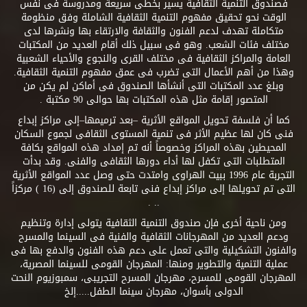
فصندوق التنمية الثقافية يسير بخطى سريعة ومدروسة فى نفس
الوقت نحو تحقيق مفهوم التنمية الثقافية الشاملة وفق منظومة
متكاملة تهدف لدعم الفنون والثقافة والارتقاء بها ونشرها لدى
مختلف فئات الشعب. وهو فى سبيل ذلك أقام العديد من المكتبات
العامة والمراكز الثقافية فى مختلف القرى والنجوع والأحياء الشعبية
وهذا من أهم الأعمال التى تضرب فى عمق مفهوم التنمية الثقافية.
وبلغ عدد المكتبات التى أنشأها الصندوق فى أماكن لم يكن من
المتصور إقامة مثل هذه المكتبات بها حوالى 90 مكتبة .
كما أن فلسفة تحويل المواقع الأثرية –بعد ترميمها–إلى مراكز إبداع
فنى كان لها عظيم الأثر فى تنمية المستوى الثقافى لجموع السكان
المحيطين بهذه المراكز وخصوصاً أنه تم إمداد هذه المواقع بكافة
المتطلبات التى تكفل لها أداء دورها الثقافى والفنى. وقد بدأت
التجربة عام 1996 ببيت الهراوى وامتدت حتى وصل عدد المواقع الأثرية
التى تم تحويلها إلى مراكز إبداع فنى تابعة للصندوق إلى (16 ) مركزاً
.. .
ومن ناحية أخرى فإن صندوق التنمية الثقافية يتولى إدارة وتنظيم
ودعم العديد من المهرجانات الثقافية والفنية فى السينما والمسرح
والفنون التشكيلية والتى تعمل على دعم هذه الفنون والدفع بها فى
عملية التنمية والتطوير ومنها: المهرجان القومى للسينما المصرية،
المهرجان القومى للمسرح، مهرجان المسرح التجريبى، سمبوزيوم النحت
الدولى بأسوان، مهرجان سينما الطفل.....إلخ