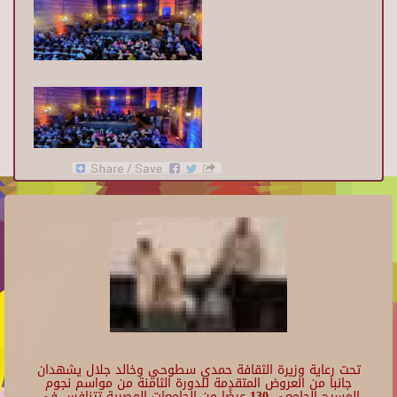
تحت رعاية وزيرة الثقافة حمدي سطوحي وخالد جلال يشهدان
جانبا من العروض المتقدمة للدورة الثامنة من مواسم نجوم
المسرح الجامعي 130 عرضًا من الجامعات المصرية تتنافس في