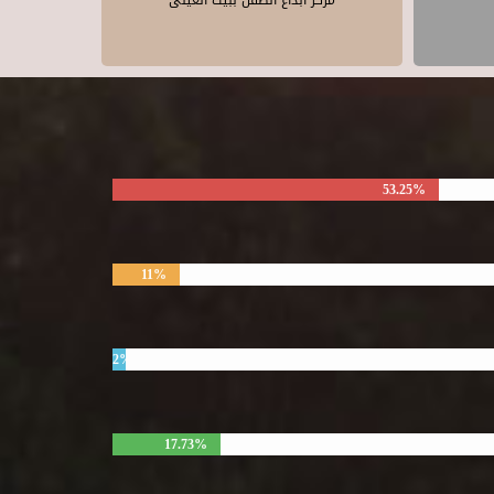
مركز ابداع الطفل ببيت العينى
53.25%
11%
2%
17.73%