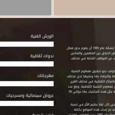
الورش الفنية
استطاع صندوق التنمية الثقافية على مدى خمسة وثلاثون عاماً منذ إنشائه عام 1989 أن يقوم بدور فعال
ر الخلاق بين المثقفين والفنانين
ندوات ثقافية
ف عن المواهب الشابة فى مختلف
وقت نحو تحقيق مفهوم التنمية
مهرجانات
ة والارتقاء بها ونشرها لدى مختلف
لمراكز الثقافية فى مختلف القرى
مفهوم التنمية الثقافية. وبلغ عدد
المكتبات التى أنشأها الصندوق فى أماكن لم يكن من المتصور إقامة مثل هذه المكتبات بها حوالى 90
عروض سينمائية ومسرحيات
فنى كان لها عظيم الأثر فى تنمية
ه تم إمداد هذه المواقع بكافة
المتطلبات التى تكفل لها أداء دورها الثقافى والفنى. وقد بدأت التجربة عام 1996 ببيت الهراوى وامتدت