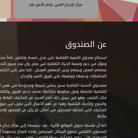
مركز الإبداع الفنى بقصر الأمير طاز
عن الصندوق
ومؤثر فى دعم وتنمية الحياة الثقافية فى مصر، وأن يمد جسور التحاو
بعضهم البعض وبينهم وبين الجمهور العريض ..كما عمل على الكش
المحافظات ودعمها ووضعها على طريق التميز والإبداع.
فصندوق التنمية الثقافية يسير بخطى سريعة ومدروسة فى نفس ال
الثقافية الشاملة وفق منظومة متكاملة تهدف لدعم الفنون والثقاف
فئات الشعب. وهو فى سبيل ذلك أقام العديد من المكتبات العامة وا
والنجوع والأحياء الشعبية وهذا من أهم الأعمال التى تضرب فى عمق 
مكتبة .
كما أن فلسفة تحويل المواقع الأثرية –بعد ترميمها–إلى مراكز إبداع 
المستوى الثقافى لجموع السكان المحيطين بهذه المراكز وخصوصاً أن