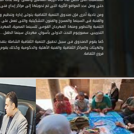
حتى وصل عدد المواقع الأثرية التى تم تحويلها إلى مراكز إبداع فنى تابعة للصند
ومن ناحية أخرى فإن صندوق التنمية الثقافية يتولى إدارة وتنظيم ود
والفنية فى السينما والمسرح والفنون التشكيلية والتى تعمل على 
التنمية والتطوير ومنها: المهرجان القومى للسينما المصرية، المهر
التجريبى، سمبوزيوم النحت الدولى بأسوان، مهرجان سينما الطفل.....
كما يقوم الصندوق فى سبيل تحقيق التنمية الثقافية الشاملة بتقدي
والهيئات والمراكز الثقافية والفنية الأهلية والحكومية وكذلك يقوم
فروع الثقافة.