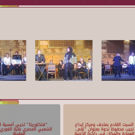
السبت القادم بمتحف ومركز إبداع
"فلكلوريتا" تحيي أمسية لل
نجيب محفوظ ندوة بعنوان "نغم..
الشعبي المصري بقبة الغوري 
العمارة والمكان في ذاكرة الأغنية
المقبلة