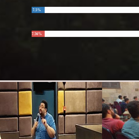
7.5%
7.56%