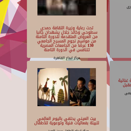
رى
تحت رعاية وزيرة الثقافة حمدي
سطوحي وخالد جلال يشهدان جانبا
من العروض المتقدمة للدورة الثامنة
من مواسم نجوم المسرح الجامعي
130 عرضًا من الجامعات المصرية
تتنافس في الدورة الثامنة
مركز ابداع القاهرة
غنائية
قبل
يمى
بيت العيني يحتفي باليوم العالمي
للبيئة بفعاليات فنية وتوعوية للأطفال