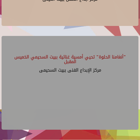
"أنغامنا الحلوة" تحيي أمسية غنائية ببيت السحيمي الخميس
المقبل
مركز الإبداع الفنى ببيت السحيمى