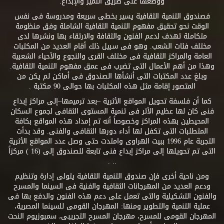
ووضعها على طريق التميز والإبداع.
فصندوق التنمية الثقافية يسير بخطى سريعة ومدروسة فى نفس
الوقت نحو تحقيق مفهوم التنمية الثقافية الشاملة وفق منظومة
متكاملة تهدف لدعم الفنون والثقافة والارتقاء بها ونشرها لدى
مختلف فئات الشعب. وهو فى سبيل ذلك أقام العديد من المكتبات
العامة والمراكز الثقافية فى مختلف القرى والنجوع والأحياء الشعبية
وهذا من أهم الأعمال التى تضرب فى عمق مفهوم التنمية الثقافية.
وبلغ عدد المكتبات التى أنشأها الصندوق فى أماكن لم يكن من
المتصور إقامة مثل هذه المكتبات بها حوالى 90 مكتبة .
كما أن فلسفة تحويل المواقع الأثرية –بعد ترميمها–إلى مراكز إبداع
فنى كان لها عظيم الأثر فى تنمية المستوى الثقافى لجموع السكان
المحيطين بهذه المراكز وخصوصاً أنه تم إمداد هذه المواقع بكافة
المتطلبات التى تكفل لها أداء دورها الثقافى والفنى. وقد بدأت
التجربة عام 1996 ببيت الهراوى وامتدت حتى وصل عدد المواقع الأثرية
التى تم تحويلها إلى مراكز إبداع فنى تابعة للصندوق إلى (16 ) مركزاً
.. .
ومن ناحية أخرى فإن صندوق التنمية الثقافية يتولى إدارة وتنظيم
ودعم العديد من المهرجانات الثقافية والفنية فى السينما والمسرح
والفنون التشكيلية والتى تعمل على دعم هذه الفنون والدفع بها فى
عملية التنمية والتطوير ومنها: المهرجان القومى للسينما المصرية،
المهرجان القومى للمسرح، مهرجان المسرح التجريبى، سمبوزيوم النحت