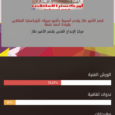
قصر الأمير طاز يقدم أمسية «أفرو-عربية» لأوركسترا الملتقى
بقيادة أحمد شمة
مركز الإبداع الفنى بقصر الأمير طاز
الورش الفنية
53.25%
ندوات ثقافية
11%
مهرجانات