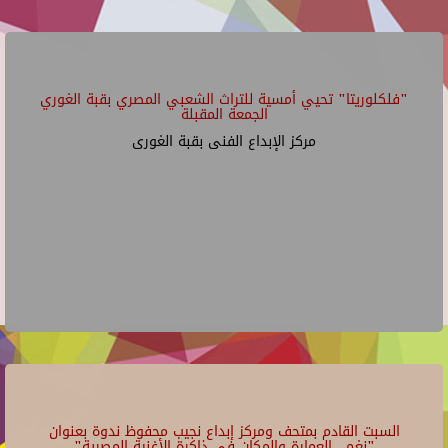
"فلكلوريتا" تحيي أمسية للتراث الشعبي المصري بقبة الغوري
الجمعة المقبلة
مركز الإبداع الفنى بقبة الغورى
السبت القادم بمتحف ومركز إبداع نجيب محفوظ ندوة بعنوان
"نغم.. العمارة والمكان في ذاكرة الأغنية المصرية"