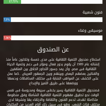
17.73%
فنون شعبية
7.5%
موسيقى وغناء
7.56%
عن الصندوق
استطاع صندوق التنمية الثقافية على مدى خمسة وثلاثون عاماً منذ
إنشائه عام 1989 أن يقوم بدور فعال ومؤثر فى دعم وتنمية الحياة
الثقافية فى مصر، وأن يمد جسور التحاور الخلاق بين المثقفين
والفنانين بعضهم البعض وبينهم وبين الجمهور العريض ..كما عمل
على الكشف عن المواهب الشابة فى مختلف المحافظات ودعمها
ووضعها على طريق التميز والإبداع.
فصندوق التنمية الثقافية يسير بخطى سريعة ومدروسة فى نفس
الوقت نحو تحقيق مفهوم التنمية الثقافية الشاملة وفق منظومة
متكاملة تهدف لدعم الفنون والثقافة والارتقاء بها ونشرها لدى
مختلف فئات الشعب. وهو فى سبيل ذلك أقام العديد من المكتبات