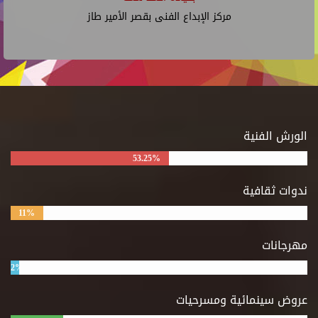
مركز الإبداع الفنى بقصر الأمير طاز
الورش الفنية
53.25%
ندوات ثقافية
11%
مهرجانات
2%
عروض سينمائية ومسرحيات