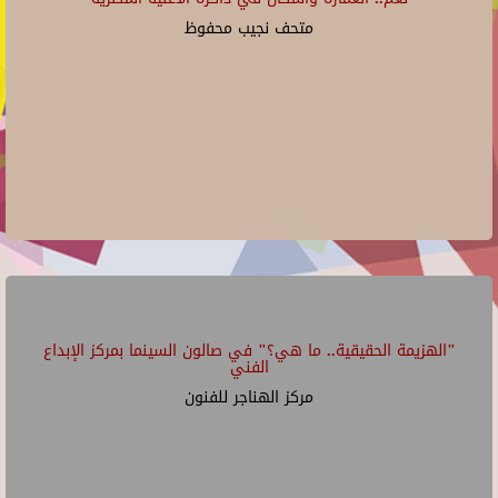
متحف نجيب محفوظ
"الهزيمة الحقيقية.. ما هي؟" في صالون السينما بمركز الإبداع
الفني
مركز الهناجر للفنون