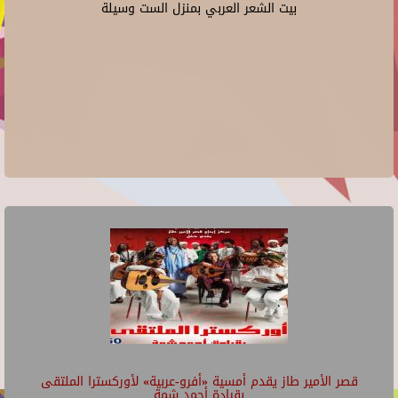
بيت الشعر العربي بمنزل الست وسيلة
قصر الأمير طاز يقدم أمسية «أفرو-عربية» لأوركسترا الملتقى
بقيادة أحمد شمة