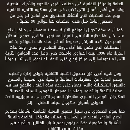
العامة والمراكز الثقافية فى مختلف القرى والنجوع والأحياء الشعبية
وهذا من أهم الأعمال التى تضرب فى عمق مفهوم التنمية الثقافية.
وبلغ عدد المكتبات التى أنشأها الصندوق فى أماكن لم يكن من
المتصور إقامة مثل هذه المكتبات بها حوالى 90 مكتبة .
كما أن فلسفة تحويل المواقع الأثرية –بعد ترميمها–إلى مراكز إبداع
فنى كان لها عظيم الأثر فى تنمية المستوى الثقافى لجموع السكان
المحيطين بهذه المراكز وخصوصاً أنه تم إمداد هذه المواقع بكافة
المتطلبات التى تكفل لها أداء دورها الثقافى والفنى. وقد بدأت
التجربة عام 1996 ببيت الهراوى وامتدت حتى وصل عدد المواقع الأثرية
التى تم تحويلها إلى مراكز إبداع فنى تابعة للصندوق إلى (16 ) مركزاً
.. .
ومن ناحية أخرى فإن صندوق التنمية الثقافية يتولى إدارة وتنظيم
ودعم العديد من المهرجانات الثقافية والفنية فى السينما والمسرح
والفنون التشكيلية والتى تعمل على دعم هذه الفنون والدفع بها فى
عملية التنمية والتطوير ومنها: المهرجان القومى للسينما المصرية،
المهرجان القومى للمسرح، مهرجان المسرح التجريبى، سمبوزيوم النحت
الدولى بأسوان، مهرجان سينما الطفل.....إلخ
كما يقوم الصندوق فى سبيل تحقيق التنمية الثقافية الشاملة بتقديم
الدعم المادى للعديد من الجهات والهيئات والمراكز الثقافية والفنية
الأهلية والحكومية وكذلك يقوم بدعم شباب الفنانين والأدباء فى
مختلف فروع الثقافة.