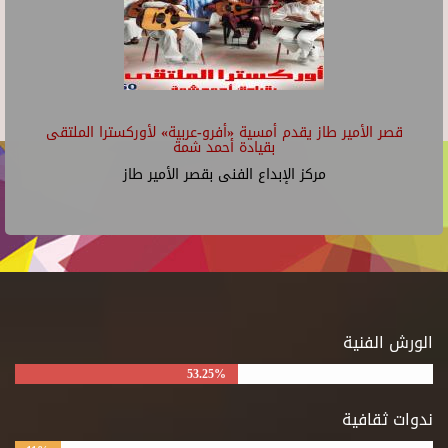
قصر الأمير طاز يقدم أمسية «أفرو-عربية» لأوركسترا الملتقى
بقيادة أحمد شمة
مركز الإبداع الفنى بقصر الأمير طاز
الورش الفنية
53.25%
ندوات ثقافية