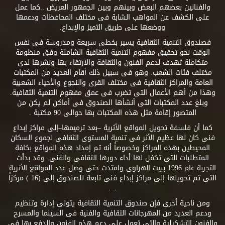
والفنانين بعضهم البعض وبينهم وبين الجمهور العريض ..كما عمل
على الكشف عن المواهب الشابة فى مختلف المحافظات ودعمها
ووضعها على طريق التميز والإبداع.
فصندوق التنمية الثقافية يسير بخطى سريعة ومدروسة فى نفس
الوقت نحو تحقيق مفهوم التنمية الثقافية الشاملة وفق منظومة
متكاملة تهدف لدعم الفنون والثقافة والارتقاء بها ونشرها لدى
مختلف فئات الشعب. وهو فى سبيل ذلك أقام العديد من المكتبات
العامة والمراكز الثقافية فى مختلف القرى والنجوع والأحياء الشعبية
وهذا من أهم الأعمال التى تضرب فى عمق مفهوم التنمية الثقافية.
وبلغ عدد المكتبات التى أنشأها الصندوق فى أماكن لم يكن من
المتصور إقامة مثل هذه المكتبات بها حوالى 90 مكتبة .
كما أن فلسفة تحويل المواقع الأثرية –بعد ترميمها–إلى مراكز إبداع
فنى كان لها عظيم الأثر فى تنمية المستوى الثقافى لجموع السكان
المحيطين بهذه المراكز وخصوصاً أنه تم إمداد هذه المواقع بكافة
المتطلبات التى تكفل لها أداء دورها الثقافى والفنى. وقد بدأت
التجربة عام 1996 ببيت الهراوى وامتدت حتى وصل عدد المواقع الأثرية
التى تم تحويلها إلى مراكز إبداع فنى تابعة للصندوق إلى (16 ) مركزاً
.. .
ومن ناحية أخرى فإن صندوق التنمية الثقافية يتولى إدارة وتنظيم
ودعم العديد من المهرجانات الثقافية والفنية فى السينما والمسرح
والفنون التشكيلية والتى تعمل على دعم هذه الفنون والدفع بها فى