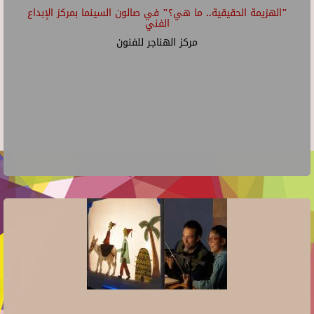
"الهزيمة الحقيقية.. ما هي؟" في صالون السينما بمركز الإبداع
الفني
مركز الهناجر للفنون