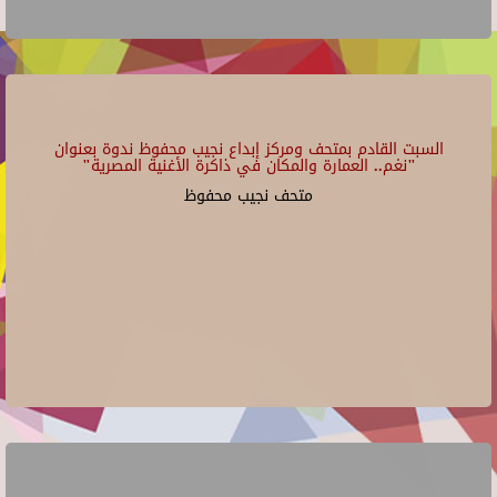
السبت القادم بمتحف ومركز إبداع نجيب محفوظ ندوة بعنوان
"نغم.. العمارة والمكان في ذاكرة الأغنية المصرية"
متحف نجيب محفوظ