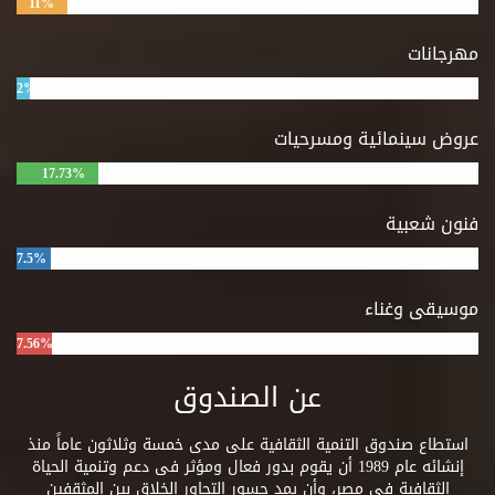
11%
مهرجانات
2%
عروض سينمائية ومسرحيات
17.73%
فنون شعبية
7.5%
موسيقى وغناء
7.56%
عن الصندوق
استطاع صندوق التنمية الثقافية على مدى خمسة وثلاثون عاماً منذ
إنشائه عام 1989 أن يقوم بدور فعال ومؤثر فى دعم وتنمية الحياة
الثقافية فى مصر، وأن يمد جسور التحاور الخلاق بين المثقفين