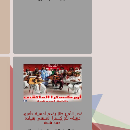
قصر الأمير طاز يقدم أمسية «أفرو-
عربية» لأوركسترا الملتقى بقيادة
أحمد شمة