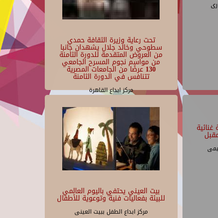
رى
تحت رعاية وزيرة الثقافة حمدي
سطوحي وخالد جلال يشهدان جانبا
من العروض المتقدمة للدورة الثامنة
من مواسم نجوم المسرح الجامعي
130 عرضًا من الجامعات المصرية
تتنافس في الدورة الثامنة
مركز ابداع القاهرة
غنائية
قبل
يمى
بيت العيني يحتفي باليوم العالمي
للبيئة بفعاليات فنية وتوعوية للأطفال
مركز ابداع الطفل ببيت العينى