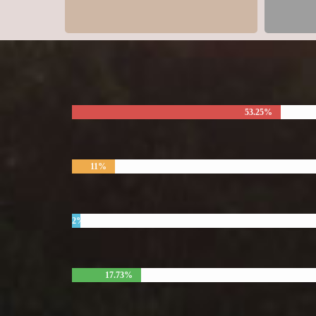
53.25%
11%
2%
17.73%