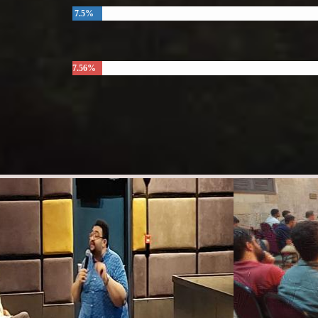
7.5%
7.56%