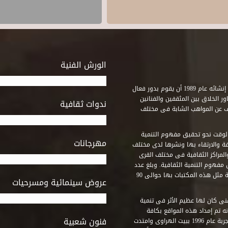
الورش الفنية
استطاع صندوق التنمية الثقافية على مدى خمسة وثلاثون عاماً منذ إنشائه عام 1989 أن يقوم بدور فعال
ر الخلاق بين المثقفين والفنانين
ندوات ثقافية
ف عن المواهب الشابة فى مختلف
وقت نحو تحقيق مفهوم التنمية
مهرجانات
ة والارتقاء بها ونشرها لدى مختلف
لمراكز الثقافية فى مختلف القرى
مفهوم التنمية الثقافية. وبلغ عدد
المكتبات التى أنشأها الصندوق فى أماكن لم يكن من المتصور إقامة مثل هذه المكتبات بها حوالى 90
عروض سينمائية ومسرحيات
فنى كان لها عظيم الأثر فى تنمية
ه تم إمداد هذه المواقع بكافة
فنون شعبية
المتطلبات التى تكفل لها أداء دورها الثقافى والفنى. وقد بدأت التجربة عام 1996 ببيت الهراوى وامتدت