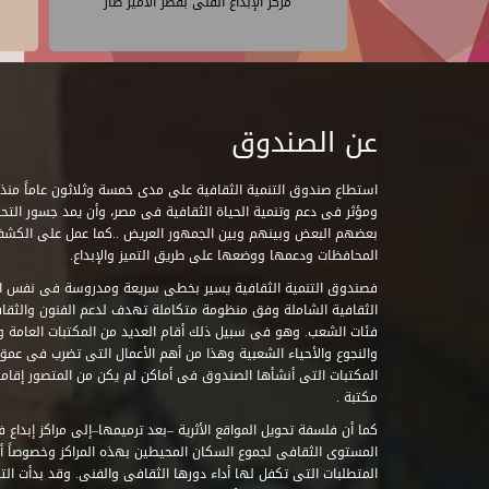
مركز الإبداع الفنى بقصر الأمير طاز
عن الصندوق
ومؤثر فى دعم وتنمية الحياة الثقافية فى مصر، وأن يمد جسور التحاو
بعضهم البعض وبينهم وبين الجمهور العريض ..كما عمل على الكش
المحافظات ودعمها ووضعها على طريق التميز والإبداع.
فصندوق التنمية الثقافية يسير بخطى سريعة ومدروسة فى نفس ال
الثقافية الشاملة وفق منظومة متكاملة تهدف لدعم الفنون والثقاف
فئات الشعب. وهو فى سبيل ذلك أقام العديد من المكتبات العامة وا
والنجوع والأحياء الشعبية وهذا من أهم الأعمال التى تضرب فى عمق 
مكتبة .
كما أن فلسفة تحويل المواقع الأثرية –بعد ترميمها–إلى مراكز إبداع 
المستوى الثقافى لجموع السكان المحيطين بهذه المراكز وخصوصاً أن