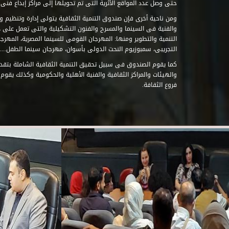
حتى وصل عدد المواقع الأثرية التى تم تحويلها إلى مراكز إبداع فنى تابعة للصند
ومن ناحية أخرى فإن صندوق التنمية الثقافية يتولى إدارة وتنظيم ود
والفنية فى السينما والمسرح والفنون التشكيلية والتى تعمل على 
التنمية والتطوير ومنها: المهرجان القومى للسينما المصرية، المهر
التجريبى، سمبوزيوم النحت الدولى بأسوان، مهرجان سينما الطفل.....
كما يقوم الصندوق فى سبيل تحقيق التنمية الثقافية الشاملة بتقدي
والهيئات والمراكز الثقافية والفنية الأهلية والحكومية وكذلك يقوم
فروع الثقافة.