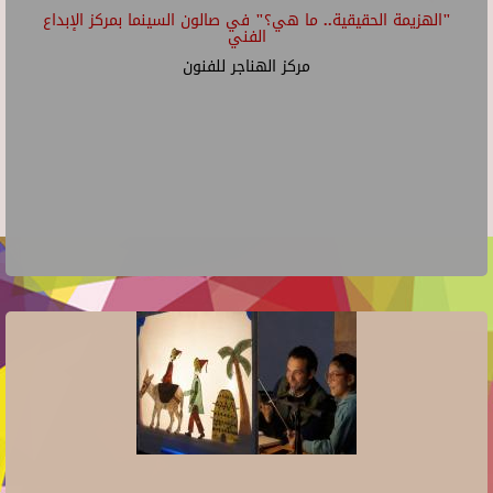
"الهزيمة الحقيقية.. ما هي؟" في صالون السينما بمركز الإبداع
الفني
مركز الهناجر للفنون