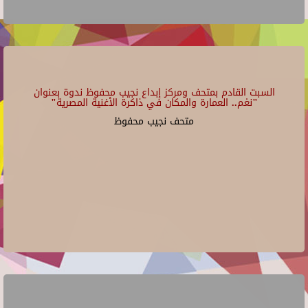
السبت القادم بمتحف ومركز إبداع نجيب محفوظ ندوة بعنوان
"نغم.. العمارة والمكان في ذاكرة الأغنية المصرية"
متحف نجيب محفوظ