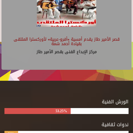
قصر الأمير طاز يقدم أمسية «أفرو-عربية» لأوركسترا الملتقى
بقيادة أحمد شمة
مركز الإبداع الفنى بقصر الأمير طاز
الورش الفنية
53.25%
ندوات ثقافية