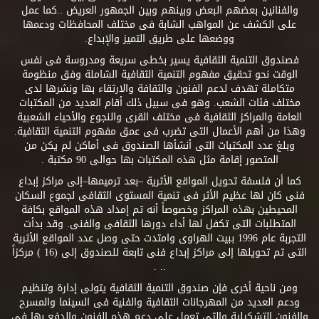
والفنانين بعضهم البعض وبينهم وبين الجمهور العريض ..كما عمل
على الكشف عن المواهب الشابة فى مختلف المحافظات ودعمها
ووضعها على طريق التميز والإبداع.
فصندوق التنمية الثقافية يسير بخطى سريعة ومدروسة فى نفس
الوقت نحو تحقيق مفهوم التنمية الثقافية الشاملة وفق منظومة
متكاملة تهدف لدعم الفنون والثقافة والارتقاء بها ونشرها لدى
مختلف فئات الشعب. وهو فى سبيل ذلك أقام العديد من المكتبات
العامة والمراكز الثقافية فى مختلف القرى والنجوع والأحياء الشعبية
وهذا من أهم الأعمال التى تضرب فى عمق مفهوم التنمية الثقافية.
وبلغ عدد المكتبات التى أنشأها الصندوق فى أماكن لم يكن من
المتصور إقامة مثل هذه المكتبات بها حوالى 90 مكتبة .
كما أن فلسفة تحويل المواقع الأثرية –بعد ترميمها–إلى مراكز إبداع
فنى كان لها عظيم الأثر فى تنمية المستوى الثقافى لجموع السكان
المحيطين بهذه المراكز وخصوصاً أنه تم إمداد هذه المواقع بكافة
المتطلبات التى تكفل لها أداء دورها الثقافى والفنى. وقد بدأت
التجربة عام 1996 ببيت الهراوى وامتدت حتى وصل عدد المواقع الأثرية
التى تم تحويلها إلى مراكز إبداع فنى تابعة للصندوق إلى (16 ) مركزاً
.. .
ومن ناحية أخرى فإن صندوق التنمية الثقافية يتولى إدارة وتنظيم
ودعم العديد من المهرجانات الثقافية والفنية فى السينما والمسرح
والفنون التشكيلية والتى تعمل على دعم هذه الفنون والدفع بها فى