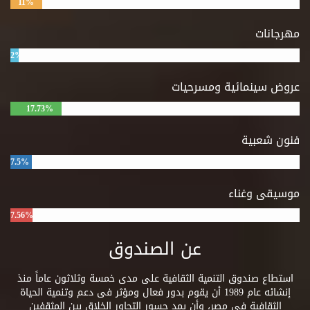
11%
مهرجانات
2%
عروض سينمائية ومسرحيات
17.73%
فنون شعبية
7.5%
موسيقى وغناء
7.56%
عن الصندوق
استطاع صندوق التنمية الثقافية على مدى خمسة وثلاثون عاماً منذ
إنشائه عام 1989 أن يقوم بدور فعال ومؤثر فى دعم وتنمية الحياة
الثقافية فى مصر، وأن يمد جسور التحاور الخلاق بين المثقفين