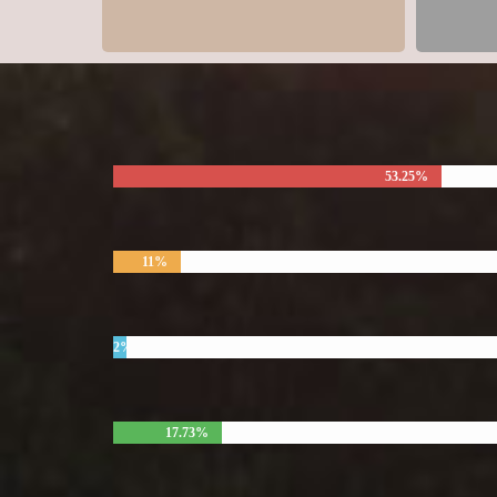
53.25%
11%
2%
17.73%