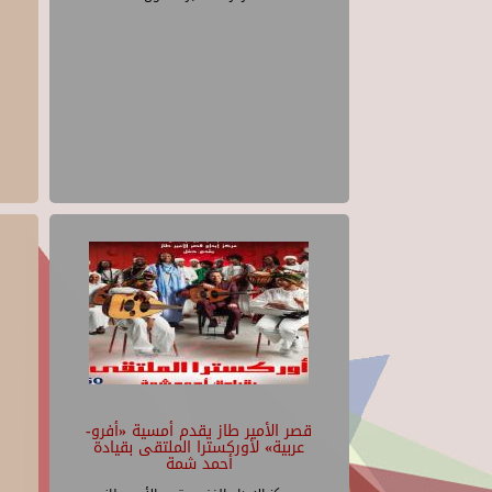
قصر الأمير طاز يقدم أمسية «أفرو-
عربية» لأوركسترا الملتقى بقيادة
أحمد شمة