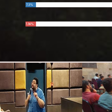
7.5%
7.56%