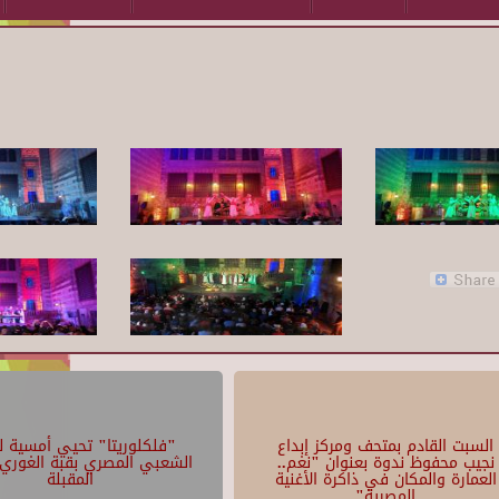
السبت القادم بمتحف ومركز إبداع
"فلكلوريتا" تحيي أمسية لل
نجيب محفوظ ندوة بعنوان "نغم..
الشعبي المصري بقبة الغوري 
العمارة والمكان في ذاكرة الأغنية
المقبلة
المصرية"