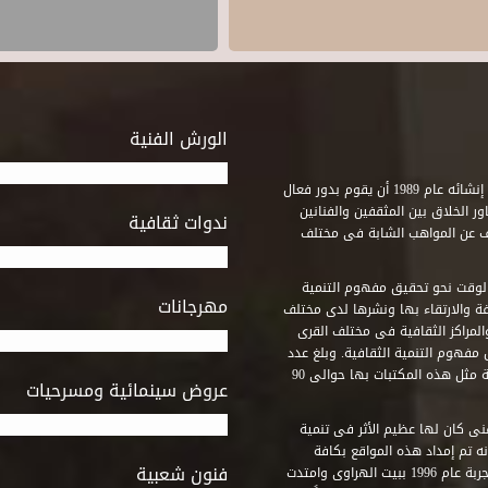
الورش الفنية
استطاع صندوق التنمية الثقافية على مدى خمسة وثلاثون عاماً منذ إنشائه عام 1989 أن يقوم بدور فعال
ر الخلاق بين المثقفين والفنانين
ندوات ثقافية
ف عن المواهب الشابة فى مختلف
وقت نحو تحقيق مفهوم التنمية
مهرجانات
ة والارتقاء بها ونشرها لدى مختلف
لمراكز الثقافية فى مختلف القرى
مفهوم التنمية الثقافية. وبلغ عدد
المكتبات التى أنشأها الصندوق فى أماكن لم يكن من المتصور إقامة مثل هذه المكتبات بها حوالى 90
عروض سينمائية ومسرحيات
فنى كان لها عظيم الأثر فى تنمية
ه تم إمداد هذه المواقع بكافة
فنون شعبية
المتطلبات التى تكفل لها أداء دورها الثقافى والفنى. وقد بدأت التجربة عام 1996 ببيت الهراوى وامتدت