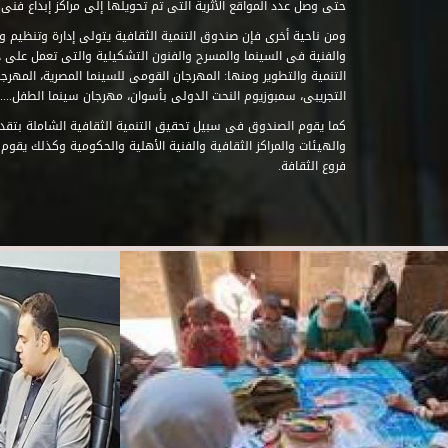
حتى وصل عدد المواقع الأثرية التى تم تحويلها إلى مراكز إبداع فنى تابعة للصند
ومن ناحية أخرى فإن صندوق التنمية الثقافية يتولى إدارة وتنظيم ود
والفنية فى السينما والمسرح والفنون التشكيلية والتى تعمل على 
التنمية والتطوير ومنها: المهرجان القومى للسينما المصرية، المهر
التجريبى، سمبوزيوم النحت الدولى بأسوان، مهرجان سينما الطفل.....
كما يقوم الصندوق فى سبيل تحقيق التنمية الثقافية الشاملة بتقدي
والهيئات والمراكز الثقافية والفنية الأهلية والحكومية وكذلك يقوم
فروع الثقافة.