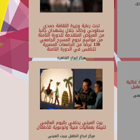
رى
تحت رعاية وزيرة الثقافة حمدي
سطوحي وخالد جلال يشهدان جانبا
من العروض المتقدمة للدورة الثامنة
من مواسم نجوم المسرح الجامعي
130 عرضًا من الجامعات المصرية
تتنافس في الدورة الثامنة
مركز ابداع القاهرة
غنائية
قبل
يمى
بيت العيني يحتفي باليوم العالمي
للبيئة بفعاليات فنية وتوعوية للأطفال
مركز ابداع الطفل ببيت العينى