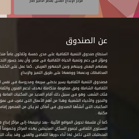
مركز الإبداع الفنى بقصر الأمير طاز
عن الصندوق
ومؤثر فى دعم وتنمية الحياة الثقافية فى مصر، وأن يمد جسور التحاو
بعضهم البعض وبينهم وبين الجمهور العريض ..كما عمل على الكش
المحافظات ودعمها ووضعها على طريق التميز والإبداع.
فصندوق التنمية الثقافية يسير بخطى سريعة ومدروسة فى نفس ال
الثقافية الشاملة وفق منظومة متكاملة تهدف لدعم الفنون والثقاف
فئات الشعب. وهو فى سبيل ذلك أقام العديد من المكتبات العامة وا
والنجوع والأحياء الشعبية وهذا من أهم الأعمال التى تضرب فى عمق 
مكتبة .
كما أن فلسفة تحويل المواقع الأثرية –بعد ترميمها–إلى مراكز إبداع 
المستوى الثقافى لجموع السكان المحيطين بهذه المراكز وخصوصاً أن