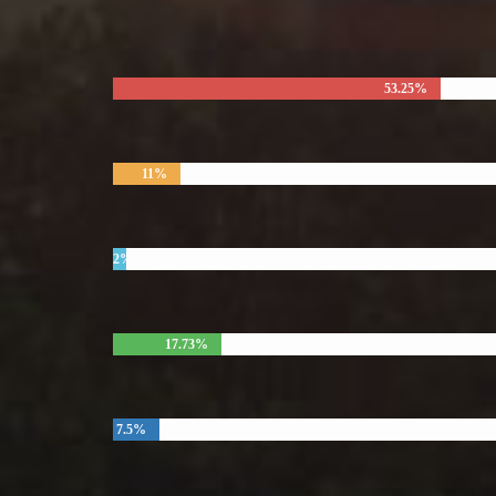
53.25%
11%
2%
17.73%
7.5%