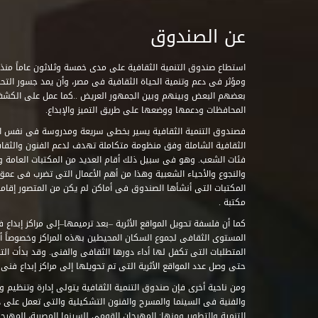
عن الصندوق
ومؤثر فى دعم وتنمية الحياة الثقافية فى مصر، وأن يمد جسور التحاو
بعضهم البعض وبينهم وبين الجمهور العريض ..كما عمل على الكش
المحافظات ودعمها ووضعها على طريق التميز والإبداع.
فصندوق التنمية الثقافية يسير بخطى سريعة ومدروسة فى نفس ال
الثقافية الشاملة وفق منظومة متكاملة تهدف لدعم الفنون والثقاف
فئات الشعب. وهو فى سبيل ذلك أقام العديد من المكتبات العامة وا
والنجوع والأحياء الشعبية وهذا من أهم الأعمال التى تضرب فى عمق 
مكتبة .
كما أن فلسفة تحويل المواقع الأثرية –بعد ترميمها–إلى مراكز إبداع 
المستوى الثقافى لجموع السكان المحيطين بهذه المراكز وخصوصاً أن
حتى وصل عدد المواقع الأثرية التى تم تحويلها إلى مراكز إبداع فنى تابعة للصند
ومن ناحية أخرى فإن صندوق التنمية الثقافية يتولى إدارة وتنظيم ود
والفنية فى السينما والمسرح والفنون التشكيلية والتى تعمل على 
التنمية والتطوير ومنها: المهرجان القومى للسينما المصرية، المهر