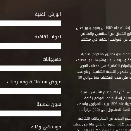
الورش الفنية
استطاع صندوق التنمية الثقافية على مدى خمسة وثلاثون عاماً منذ إنشائه عام 1989 أن يقوم بدور فعال
ر الخلاق بين المثقفين والفنانين
ندوات ثقافية
ف عن المواهب الشابة فى مختلف
وقت نحو تحقيق مفهوم التنمية
مهرجانات
ة والارتقاء بها ونشرها لدى مختلف
لمراكز الثقافية فى مختلف القرى
مفهوم التنمية الثقافية. وبلغ عدد
المكتبات التى أنشأها الصندوق فى أماكن لم يكن من المتصور إقامة مثل هذه المكتبات بها حوالى 90
عروض سينمائية ومسرحيات
فنى كان لها عظيم الأثر فى تنمية
ه تم إمداد هذه المواقع بكافة
فنون شعبية
المتطلبات التى تكفل لها أداء دورها الثقافى والفنى. وقد بدأت التجربة عام 1996 ببيت الهراوى وامتدت
وق إلى (16 ) مركزاً .. .
عم العديد من المهرجانات الثقافية
دعم هذه الفنون والدفع بها فى عملية
موسيقى وغناء
جان القومى للمسرح، مهرجان المسرح