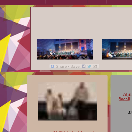
تراث
الجمعة
رى