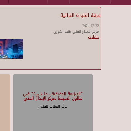
فرقة التنورة التراثية
2024-12-22
مركز الإبداع الفنى بقبة الغورى
حفلات
"الهزيمة الحقيقية.. ما هي؟" في
صالون السينما بمركز الإبداع الفني
مركز الهناجر للفنون