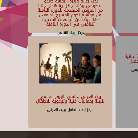
تحت رعاية وزيرة الثقافة حمدي
سطوحي وخالد جلال يشهدان جانبا
من العروض المتقدمة للدورة الثامنة
من مواسم نجوم المسرح الجامعي
130 عرضًا من الجامعات المصرية
تتنافس في الدورة الثامنة
مركز ابداع القاهرة
غنائية
قبل
يمى
بيت العيني يحتفي باليوم العالمي
للبيئة بفعاليات فنية وتوعوية للأطفال
مركز ابداع الطفل ببيت العينى