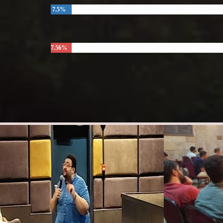
7.5%
7.56%