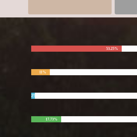
53.25%
11%
2%
17.73%