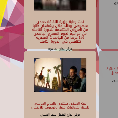
رى
تحت رعاية وزيرة الثقافة حمدي
سطوحي وخالد جلال يشهدان جانبا
من العروض المتقدمة للدورة الثامنة
من مواسم نجوم المسرح الجامعي
130 عرضًا من الجامعات المصرية
تتنافس في الدورة الثامنة
مركز ابداع القاهرة
غنائية
قبل
يمى
بيت العيني يحتفي باليوم العالمي
للبيئة بفعاليات فنية وتوعوية للأطفال
مركز ابداع الطفل ببيت العينى