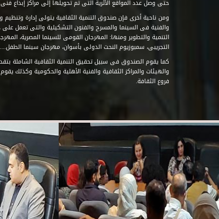
حتى وصل عدد المواقع الأثرية التى تم تحويلها إلى مراكز إبداع فنى تابعة للصند
ومن ناحية أخرى فإن صندوق التنمية الثقافية يتولى إدارة وتنظيم ود
والفنية فى السينما والمسرح والفنون التشكيلية والتى تعمل على 
التنمية والتطوير ومنها: المهرجان القومى للسينما المصرية، المهر
التجريبى، سمبوزيوم النحت الدولى بأسوان، مهرجان سينما الطفل.....
كما يقوم الصندوق فى سبيل تحقيق التنمية الثقافية الشاملة بتقدي
والهيئات والمراكز الثقافية والفنية الأهلية والحكومية وكذلك يقوم
فروع الثقافة.