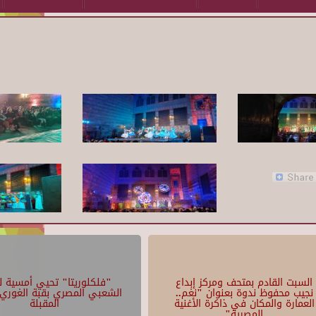
السبت القادم بمتحف ومركز إبداع
"فلكلوريتا" تحيي أمسية لل
نجيب محفوظ ندوة بعنوان "نغم..
الشعبي المصري بقبة الغوري 
العمارة والمكان في ذاكرة الأغنية
المقبلة
المصرية"