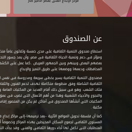
مركز الإبداع الفنى بقصر الأمير طاز
عن الصندوق
ومؤثر فى دعم وتنمية الحياة الثقافية فى مصر، وأن يمد جسور التحاو
بعضهم البعض وبينهم وبين الجمهور العريض ..كما عمل على الكش
المحافظات ودعمها ووضعها على طريق التميز والإبداع.
فصندوق التنمية الثقافية يسير بخطى سريعة ومدروسة فى نفس ال
الثقافية الشاملة وفق منظومة متكاملة تهدف لدعم الفنون والثقاف
فئات الشعب. وهو فى سبيل ذلك أقام العديد من المكتبات العامة وا
والنجوع والأحياء الشعبية وهذا من أهم الأعمال التى تضرب فى عمق 
مكتبة .
كما أن فلسفة تحويل المواقع الأثرية –بعد ترميمها–إلى مراكز إبداع 
المستوى الثقافى لجموع السكان المحيطين بهذه المراكز وخصوصاً أن