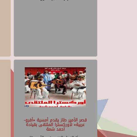
قصر الأمير طاز يقدم أمسية «أفرو-
عربية» لأوركسترا الملتقى بقيادة
أحمد شمة