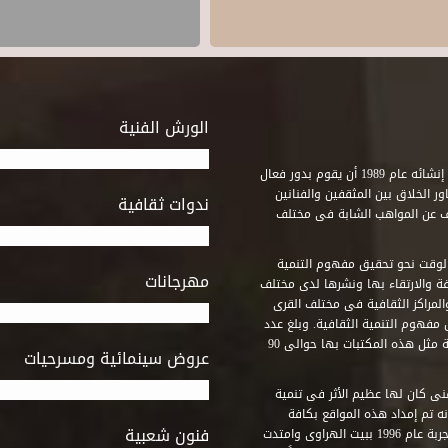
الورش الفنية
استطاع صندوق التنمية الثقافية على مدى خمسة وثلاثون عاماً منذ إنشائه عام 1989 أن يقوم بدور فعال
ر الخلاق بين المثقفين والفنانين
ندوات ثقافية
ف عن المواهب الشابة فى مختلف
وقت نحو تحقيق مفهوم التنمية
مهرجانات
ة والارتقاء بها ونشرها لدى مختلف
لمراكز الثقافية فى مختلف القرى
مفهوم التنمية الثقافية. وبلغ عدد
المكتبات التى أنشأها الصندوق فى أماكن لم يكن من المتصور إقامة مثل هذه المكتبات بها حوالى 90
عروض سينمائية ومسرحيات
فنى كان لها عظيم الأثر فى تنمية
ه تم إمداد هذه المواقع بكافة
فنون شعبية
المتطلبات التى تكفل لها أداء دورها الثقافى والفنى. وقد بدأت التجربة عام 1996 ببيت الهراوى وامتدت