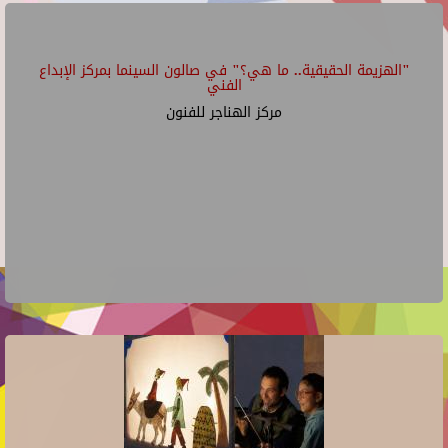
"الهزيمة الحقيقية.. ما هي؟" في صالون السينما بمركز الإبداع
الفني
مركز الهناجر للفنون