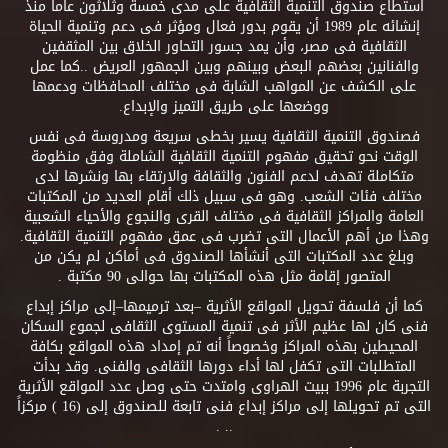
استطاع صندوق التنمية الثقافية على مدى خمسة وثلاثون عاماً منذ
إنشائه عام 1989 أن يقوم بدور فعال ومؤثر فى دعم وتنمية الحياة
الثقافية فى مصر، وأن يمد جسور التحاور الخلاق بين المثقفين
والفنانين بعضهم البعض وبينهم وبين الجمهور العريض ..كما عمل
على الكشف عن المواهب الشابة فى مختلف المحافظات ودعمها
ووضعها على طريق التميز والإبداع.
فصندوق التنمية الثقافية يسير بخطى سريعة ومدروسة فى نفس
الوقت نحو تحقيق مفهوم التنمية الثقافية الشاملة وفق منظومة
متكاملة تهدف لدعم الفنون والثقافة والارتقاء بها ونشرها لدى
مختلف فئات الشعب. وهو فى سبيل ذلك أقام العديد من المكتبات
العامة والمراكز الثقافية فى مختلف القرى والنجوع والأحياء الشعبية
وهذا من أهم الأعمال التى تضرب فى عمق مفهوم التنمية الثقافية.
وبلغ عدد المكتبات التى أنشأها الصندوق فى أماكن لم يكن من
المتصور إقامة مثل هذه المكتبات بها حوالى 90 مكتبة .
كما أن فلسفة تحويل المواقع الأثرية –بعد ترميمها–إلى مراكز إبداع
فنى كان لها عظيم الأثر فى تنمية المستوى الثقافى لجموع السكان
المحيطين بهذه المراكز وخصوصاً أنه تم إمداد هذه المواقع بكافة
المتطلبات التى تكفل لها أداء دورها الثقافى والفنى. وقد بدأت
التجربة عام 1996 ببيت الهراوى وامتدت حتى وصل عدد المواقع الأثرية
التى تم تحويلها إلى مراكز إبداع فنى تابعة للصندوق إلى (16 ) مركزاً
.. .