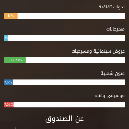
ندوات ثقافية
11%
مهرجانات
2%
عروض سينمائية ومسرحيات
17.73%
فنون شعبية
7.5%
موسيقى وغناء
7.56%
عن الصندوق