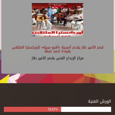
قصر الأمير طاز يقدم أمسية «أفرو-عربية» لأوركسترا الملتقى
بقيادة أحمد شمة
مركز الإبداع الفنى بقصر الأمير طاز
الورش الفنية
53.25%