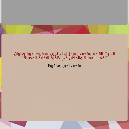
السبت القادم بمتحف ومركز إبداع نجيب محفوظ ندوة بعنوان
"نغم.. العمارة والمكان في ذاكرة الأغنية المصرية"
متحف نجيب محفوظ