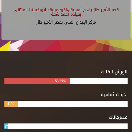
قصر الأمير طاز يقدم أمسية «أفرو-عربية» لأوركسترا الملتقى
بقيادة أحمد شمة
مركز الإبداع الفنى بقصر الأمير طاز
الورش الفنية
53.25%
ندوات ثقافية
11%
مهرجانات
2%