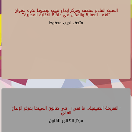
السبت القادم بمتحف ومركز إبداع نجيب محفوظ ندوة بعنوان
"نغم.. العمارة والمكان في ذاكرة الأغنية المصرية"
متحف نجيب محفوظ
"الهزيمة الحقيقية.. ما هي؟" في صالون السينما بمركز الإبداع
الفني
مركز الهناجر للفنون