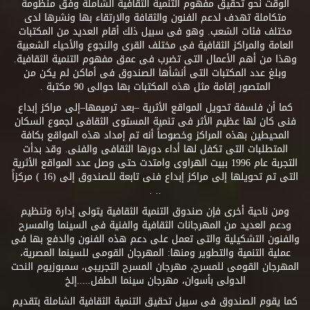
الوقت نحو تحقيق مفهوم التنمية الثقافية الشاملة وفق منظومة
متكاملة تهدف لدعم الفنون والثقافة والارتقاء بها ونشرها لدى
مختلف فئات الشعب. وهو فى سبيل ذلك أقام العديد من المكتبات
العامة والمراكز الثقافية فى مختلف القرى والنجوع والأحياء الشعبية
وهذا من أهم الأعمال التى تضرب فى عمق مفهوم التنمية الثقافية.
وبلغ عدد المكتبات التى أنشأها الصندوق فى أماكن لم يكن من
المتصور إقامة مثل هذه المكتبات بها حوالى 90 مكتبة .
كما أن فلسفة تحويل المواقع الأثرية –بعد ترميمها–إلى مراكز إبداع
فنى كان لها عظيم الأثر فى تنمية المستوى الثقافى لجموع السكان
المحيطين بهذه المراكز وخصوصاً أنه تم إمداد هذه المواقع بكافة
المتطلبات التى تكفل لها أداء دورها الثقافى والفنى. وقد بدأت
التجربة عام 1996 ببيت الهراوى وامتدت حتى وصل عدد المواقع الأثرية
التى تم تحويلها إلى مراكز إبداع فنى تابعة للصندوق إلى (16 ) مركزاً
.. .
ومن ناحية أخرى فإن صندوق التنمية الثقافية يتولى إدارة وتنظيم
ودعم العديد من المهرجانات الثقافية والفنية فى السينما والمسرح
والفنون التشكيلية والتى تعمل على دعم هذه الفنون والدفع بها فى
عملية التنمية والتطوير ومنها: المهرجان القومى للسينما المصرية،
المهرجان القومى للمسرح، مهرجان المسرح التجريبى، سمبوزيوم النحت
الدولى بأسوان، مهرجان سينما الطفل.....إلخ
كما يقوم الصندوق فى سبيل تحقيق التنمية الثقافية الشاملة بتقديم