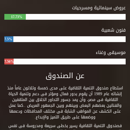
عروض سينمائية ومسرحيات
17.73%
فنون شعبية
7.5%
موسيقى وغناء
7.56%
عن الصندوق
استطاع صندوق التنمية الثقافية على مدى خمسة وثلاثون عاماً منذ
إنشائه عام 1989 أن يقوم بدور فعال ومؤثر فى دعم وتنمية الحياة
الثقافية فى مصر، وأن يمد جسور التحاور الخلاق بين المثقفين
والفنانين بعضهم البعض وبينهم وبين الجمهور العريض ..كما عمل
على الكشف عن المواهب الشابة فى مختلف المحافظات ودعمها
ووضعها على طريق التميز والإبداع.
فصندوق التنمية الثقافية يسير بخطى سريعة ومدروسة فى نفس