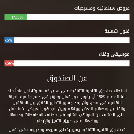
عروض سينمائية ومسرحيات
17.73%
فنون شعبية
7.5%
موسيقى وغناء
7.56%
عن الصندوق
استطاع صندوق التنمية الثقافية على مدى خمسة وثلاثون عاماً منذ
إنشائه عام 1989 أن يقوم بدور فعال ومؤثر فى دعم وتنمية الحياة
الثقافية فى مصر، وأن يمد جسور التحاور الخلاق بين المثقفين
والفنانين بعضهم البعض وبينهم وبين الجمهور العريض ..كما عمل
على الكشف عن المواهب الشابة فى مختلف المحافظات ودعمها
ووضعها على طريق التميز والإبداع.
فصندوق التنمية الثقافية يسير بخطى سريعة ومدروسة فى نفس