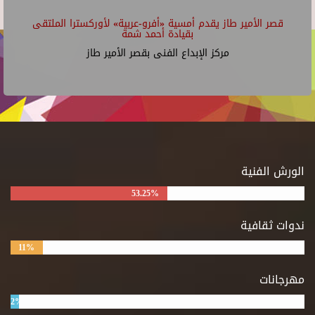
قصر الأمير طاز يقدم أمسية «أفرو-عربية» لأوركسترا الملتقى
بقيادة أحمد شمة
مركز الإبداع الفنى بقصر الأمير طاز
الورش الفنية
53.25%
ندوات ثقافية
11%
مهرجانات
2%