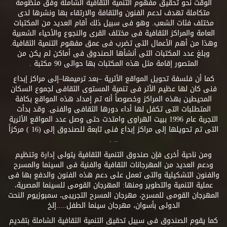
الوقت نحو تحقيق مفهوم التنمية الثقافية الشاملة وفق منظومة
متكاملة تهدف لدعم الفنون والثقافة والارتقاء بها ونشرها لدى
مختلف فئات الشعب. وهو فى سبيل ذلك أقام العديد من المكتبات
العامة والمراكز الثقافية فى مختلف القرى والنجوع والأحياء الشعبية
وهذا من أهم الأعمال التى تضرب فى عمق مفهوم التنمية الثقافية.
وبلغ عدد المكتبات التى أنشأها الصندوق فى أماكن لم يكن من
المتصور إقامة مثل هذه المكتبات بها حوالى 90 مكتبة .
كما أن فلسفة تحويل المواقع الأثرية –بعد ترميمها–إلى مراكز إبداع
فنى كان لها عظيم الأثر فى تنمية المستوى الثقافى لجموع السكان
المحيطين بهذه المراكز وخصوصاً أنه تم إمداد هذه المواقع بكافة
المتطلبات التى تكفل لها أداء دورها الثقافى والفنى. وقد بدأت
التجربة عام 1996 ببيت الهراوى وامتدت حتى وصل عدد المواقع الأثرية
التى تم تحويلها إلى مراكز إبداع فنى تابعة للصندوق إلى (16 ) مركزاً
.. .
ومن ناحية أخرى فإن صندوق التنمية الثقافية يتولى إدارة وتنظيم
ودعم العديد من المهرجانات الثقافية والفنية فى السينما والمسرح
والفنون التشكيلية والتى تعمل على دعم هذه الفنون والدفع بها فى
عملية التنمية والتطوير ومنها: المهرجان القومى للسينما المصرية،
المهرجان القومى للمسرح، مهرجان المسرح التجريبى، سمبوزيوم النحت
الدولى بأسوان، مهرجان سينما الطفل.....إلخ
كما يقوم الصندوق فى سبيل تحقيق التنمية الثقافية الشاملة بتقديم