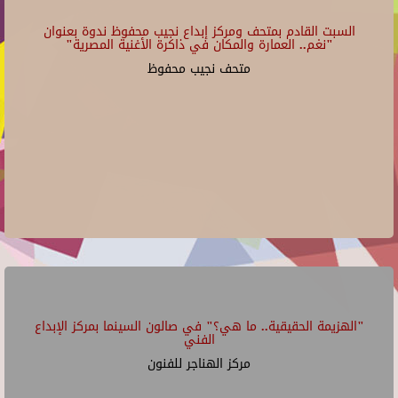
السبت القادم بمتحف ومركز إبداع نجيب محفوظ ندوة بعنوان
"نغم.. العمارة والمكان في ذاكرة الأغنية المصرية"
متحف نجيب محفوظ
"الهزيمة الحقيقية.. ما هي؟" في صالون السينما بمركز الإبداع
الفني
مركز الهناجر للفنون