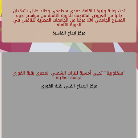
تحت رعاية وزيرة الثقافة حمدي سطوحي وخالد جلال يشهدان
جانبا من العروض المتقدمة للدورة الثامنة من مواسم نجوم
المسرح الجامعي 130 عرضًا من الجامعات المصرية تتنافس في
الدورة الثامنة
مركز ابداع القاهرة
"فلكلوريتا" تحيي أمسية للتراث الشعبي المصري بقبة الغوري
الجمعة المقبلة
مركز الإبداع الفنى بقبة الغورى