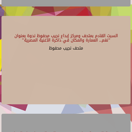
السبت القادم بمتحف ومركز إبداع نجيب محفوظ ندوة بعنوان
"نغم.. العمارة والمكان في ذاكرة الأغنية المصرية"
متحف نجيب محفوظ