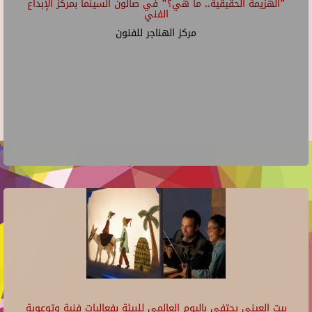
"الهزيمة الحقيقية.. ما هي؟" في صالون السينما بمركز الإبداع
الفني
مركز الهناجر للفنون
بيت العيني يحتفي باليوم العالمي للبيئة بفعاليات فنية وتوعوية