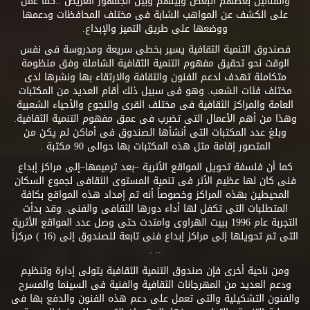
والفنانين بعضهم البعض وبينهم وبين الجمهور العريض ..كما عمل
على الكشف عن المواهب الشابة فى مختلف المحافظات ودعمها
ووضعها على طريق التميز والإبداع.
فصندوق التنمية الثقافية يسير بخطى سريعة ومدروسة فى نفس
الوقت نحو تحقيق مفهوم التنمية الثقافية الشاملة وفق منظومة
متكاملة تهدف لدعم الفنون والثقافة والارتقاء بها ونشرها لدى
مختلف فئات الشعب. وهو فى سبيل ذلك أقام العديد من المكتبات
العامة والمراكز الثقافية فى مختلف القرى والنجوع والأحياء الشعبية
وهذا من أهم الأعمال التى تضرب فى عمق مفهوم التنمية الثقافية.
وبلغ عدد المكتبات التى أنشأها الصندوق فى أماكن لم يكن من
المتصور إقامة مثل هذه المكتبات بها حوالى 90 مكتبة .
كما أن فلسفة تحويل المواقع الأثرية –بعد ترميمها–إلى مراكز إبداع
فنى كان لها عظيم الأثر فى تنمية المستوى الثقافى لجموع السكان
المحيطين بهذه المراكز وخصوصاً أنه تم إمداد هذه المواقع بكافة
المتطلبات التى تكفل لها أداء دورها الثقافى والفنى. وقد بدأت
التجربة عام 1996 ببيت الهراوى وامتدت حتى وصل عدد المواقع الأثرية
التى تم تحويلها إلى مراكز إبداع فنى تابعة للصندوق إلى (16 ) مركزاً
.. .
ومن ناحية أخرى فإن صندوق التنمية الثقافية يتولى إدارة وتنظيم
ودعم العديد من المهرجانات الثقافية والفنية فى السينما والمسرح
والفنون التشكيلية والتى تعمل على دعم هذه الفنون والدفع بها فى