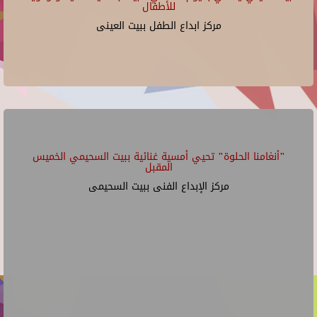
للأطفال
مركز ابداع الطفل ببيت العينى
"أنغامنا الحلوة" تحيي أمسية غنائية ببيت السحيمي الخميس
المقبل
مركز الإبداع الفنى ببيت السحيمى