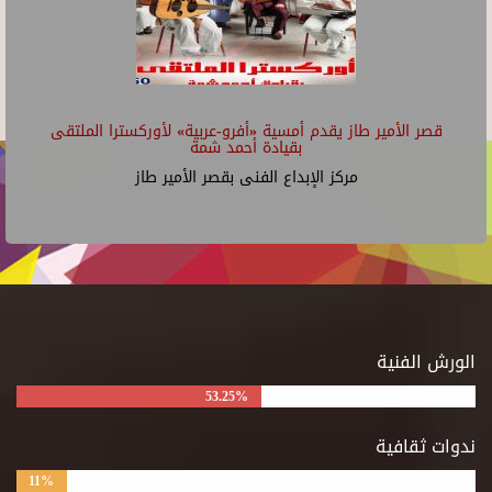
قصر الأمير طاز يقدم أمسية «أفرو-عربية» لأوركسترا الملتقى
بقيادة أحمد شمة
مركز الإبداع الفنى بقصر الأمير طاز
الورش الفنية
53.25%
ندوات ثقافية
11%