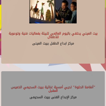
بيت العيني يحتفي باليوم العالمي للبيئة بفعاليات فنية وتوعوية
للأطفال
مركز ابداع الطفل ببيت العينى
"أنغامنا الحلوة" تحيي أمسية غنائية ببيت السحيمي الخميس
المقبل
مركز الإبداع الفنى ببيت السحيمى