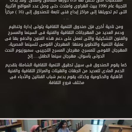
المتطلبات التى تكفل لها أداء دورها الثقافى والفنى. وقد بدأت
التجربة عام 1996 ببيت الهراوى وامتدت حتى وصل عدد المواقع الأثرية
التى تم تحويلها إلى مراكز إبداع فنى تابعة للصندوق إلى (16 ) مركزاً
.. .
ومن ناحية أخرى فإن صندوق التنمية الثقافية يتولى إدارة وتنظيم
ودعم العديد من المهرجانات الثقافية والفنية فى السينما والمسرح
والفنون التشكيلية والتى تعمل على دعم هذه الفنون والدفع بها فى
عملية التنمية والتطوير ومنها: المهرجان القومى للسينما المصرية،
المهرجان القومى للمسرح، مهرجان المسرح التجريبى، سمبوزيوم النحت
الدولى بأسوان، مهرجان سينما الطفل.....إلخ
كما يقوم الصندوق فى سبيل تحقيق التنمية الثقافية الشاملة بتقديم
الدعم المادى للعديد من الجهات والهيئات والمراكز الثقافية والفنية
الأهلية والحكومية وكذلك يقوم بدعم شباب الفنانين والأدباء فى
مختلف فروع الثقافة.