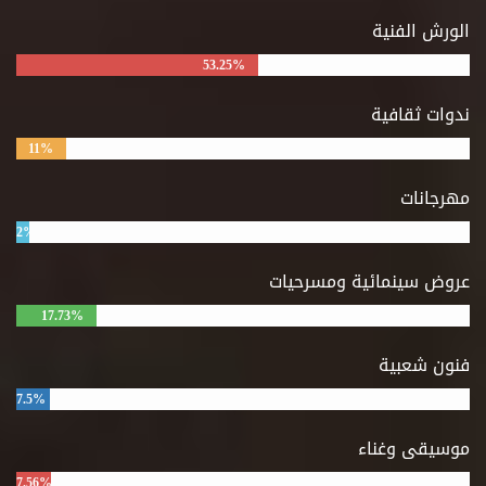
الورش الفنية
53.25%
ندوات ثقافية
11%
مهرجانات
2%
عروض سينمائية ومسرحيات
17.73%
فنون شعبية
7.5%
موسيقى وغناء
7.56%