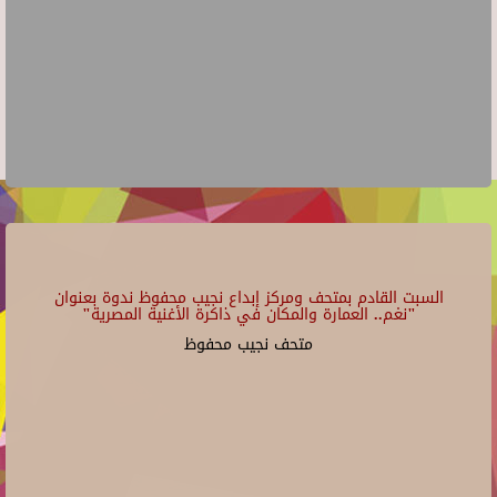
السبت القادم بمتحف ومركز إبداع نجيب محفوظ ندوة بعنوان
"نغم.. العمارة والمكان في ذاكرة الأغنية المصرية"
متحف نجيب محفوظ