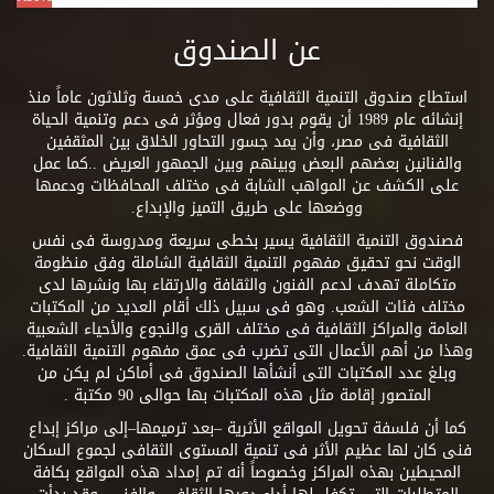
عن الصندوق
استطاع صندوق التنمية الثقافية على مدى خمسة وثلاثون عاماً منذ
إنشائه عام 1989 أن يقوم بدور فعال ومؤثر فى دعم وتنمية الحياة
الثقافية فى مصر، وأن يمد جسور التحاور الخلاق بين المثقفين
والفنانين بعضهم البعض وبينهم وبين الجمهور العريض ..كما عمل
على الكشف عن المواهب الشابة فى مختلف المحافظات ودعمها
ووضعها على طريق التميز والإبداع.
فصندوق التنمية الثقافية يسير بخطى سريعة ومدروسة فى نفس
الوقت نحو تحقيق مفهوم التنمية الثقافية الشاملة وفق منظومة
متكاملة تهدف لدعم الفنون والثقافة والارتقاء بها ونشرها لدى
مختلف فئات الشعب. وهو فى سبيل ذلك أقام العديد من المكتبات
العامة والمراكز الثقافية فى مختلف القرى والنجوع والأحياء الشعبية
وهذا من أهم الأعمال التى تضرب فى عمق مفهوم التنمية الثقافية.
وبلغ عدد المكتبات التى أنشأها الصندوق فى أماكن لم يكن من
المتصور إقامة مثل هذه المكتبات بها حوالى 90 مكتبة .
كما أن فلسفة تحويل المواقع الأثرية –بعد ترميمها–إلى مراكز إبداع
فنى كان لها عظيم الأثر فى تنمية المستوى الثقافى لجموع السكان
المحيطين بهذه المراكز وخصوصاً أنه تم إمداد هذه المواقع بكافة