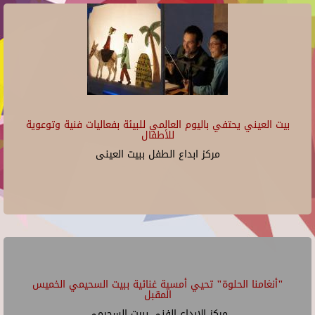
بيت العيني يحتفي باليوم العالمي للبيئة بفعاليات فنية وتوعوية
للأطفال
مركز ابداع الطفل ببيت العينى
"أنغامنا الحلوة" تحيي أمسية غنائية ببيت السحيمي الخميس
المقبل
مركز الإبداع الفنى ببيت السحيمى