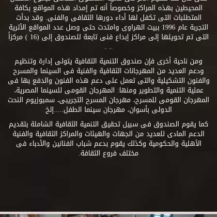
المحيطين بهذه المراكز وخصوصاً أنه تم إمداد هذه المواقع بكافة
المتطلبات التى تكفل لها أداء دورها الثقافى والفنى. وقد بدأت
التجربة عام 1996 ببيت الهراوى وامتدت حتى وصل عدد المواقع الأثرية
التى تم تحويلها إلى مراكز إبداع فنى تابعة للصندوق إلى (16 ) مركزاً
.. .
ومن ناحية أخرى فإن صندوق التنمية الثقافية يتولى إدارة وتنظيم
ودعم العديد من المهرجانات الثقافية والفنية فى السينما والمسرح
والفنون التشكيلية والتى تعمل على دعم هذه الفنون والدفع بها فى
عملية التنمية والتطوير ومنها: المهرجان القومى للسينما المصرية،
المهرجان القومى للمسرح، مهرجان المسرح التجريبى، سمبوزيوم النحت
الدولى بأسوان، مهرجان سينما الطفل.....إلخ
كما يقوم الصندوق فى سبيل تحقيق التنمية الثقافية الشاملة بتقديم
الدعم المادى للعديد من الجهات والهيئات والمراكز الثقافية والفنية
الأهلية والحكومية وكذلك يقوم بدعم شباب الفنانين والأدباء فى
مختلف فروع الثقافة.