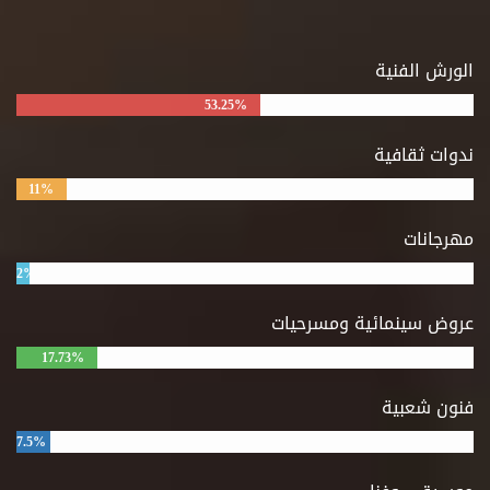
الورش الفنية
53.25%
ندوات ثقافية
11%
مهرجانات
2%
عروض سينمائية ومسرحيات
17.73%
فنون شعبية
7.5%