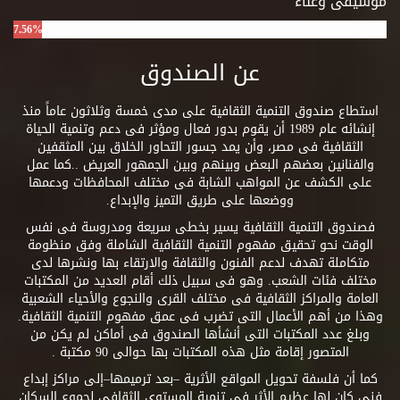
موسيقى وغناء
7.56%
عن الصندوق
استطاع صندوق التنمية الثقافية على مدى خمسة وثلاثون عاماً منذ
إنشائه عام 1989 أن يقوم بدور فعال ومؤثر فى دعم وتنمية الحياة
الثقافية فى مصر، وأن يمد جسور التحاور الخلاق بين المثقفين
والفنانين بعضهم البعض وبينهم وبين الجمهور العريض ..كما عمل
على الكشف عن المواهب الشابة فى مختلف المحافظات ودعمها
ووضعها على طريق التميز والإبداع.
فصندوق التنمية الثقافية يسير بخطى سريعة ومدروسة فى نفس
الوقت نحو تحقيق مفهوم التنمية الثقافية الشاملة وفق منظومة
متكاملة تهدف لدعم الفنون والثقافة والارتقاء بها ونشرها لدى
مختلف فئات الشعب. وهو فى سبيل ذلك أقام العديد من المكتبات
العامة والمراكز الثقافية فى مختلف القرى والنجوع والأحياء الشعبية
وهذا من أهم الأعمال التى تضرب فى عمق مفهوم التنمية الثقافية.
وبلغ عدد المكتبات التى أنشأها الصندوق فى أماكن لم يكن من
المتصور إقامة مثل هذه المكتبات بها حوالى 90 مكتبة .
كما أن فلسفة تحويل المواقع الأثرية –بعد ترميمها–إلى مراكز إبداع
فنى كان لها عظيم الأثر فى تنمية المستوى الثقافى لجموع السكان