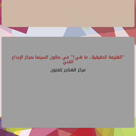
"الهزيمة الحقيقية.. ما هي؟" في صالون السينما بمركز الإبداع
الفني
مركز الهناجر للفنون