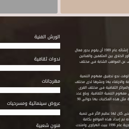
الورش الفنية
استطاع صندوق التنمية الثقافية على مدى خمسة وثلاثون عاماً منذ إنشائه عام 1989 أن يقوم بدور فعال
ر الخلاق بين المثقفين والفنانين
ندوات ثقافية
ف عن المواهب الشابة فى مختلف
وقت نحو تحقيق مفهوم التنمية
مهرجانات
ة والارتقاء بها ونشرها لدى مختلف
لمراكز الثقافية فى مختلف القرى
مفهوم التنمية الثقافية. وبلغ عدد
المكتبات التى أنشأها الصندوق فى أماكن لم يكن من المتصور إقامة مثل هذه المكتبات بها حوالى 90
عروض سينمائية ومسرحيات
فنى كان لها عظيم الأثر فى تنمية
ه تم إمداد هذه المواقع بكافة
فنون شعبية
المتطلبات التى تكفل لها أداء دورها الثقافى والفنى. وقد بدأت التجربة عام 1996 ببيت الهراوى وامتدت