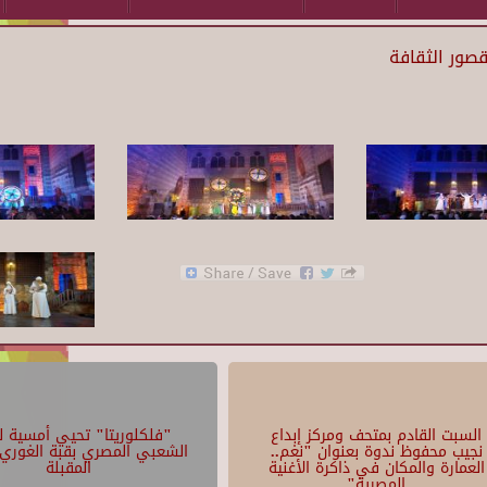
لقصور الثقافة
السبت القادم بمتحف ومركز إبداع
"فلكلوريتا" تحيي أمسية لل
نجيب محفوظ ندوة بعنوان "نغم..
الشعبي المصري بقبة الغوري 
العمارة والمكان في ذاكرة الأغنية
المقبلة
المصرية"