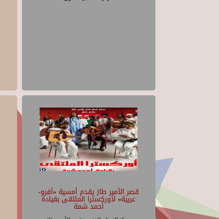
قصر الأمير طاز يقدم أمسية «أفرو-
عربية» لأوركسترا الملتقى بقيادة
أحمد شمة