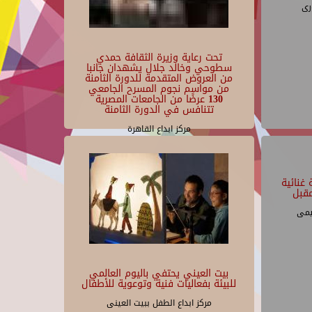
رى
تحت رعاية وزيرة الثقافة حمدي
سطوحي وخالد جلال يشهدان جانبا
من العروض المتقدمة للدورة الثامنة
من مواسم نجوم المسرح الجامعي
130 عرضًا من الجامعات المصرية
تتنافس في الدورة الثامنة
مركز ابداع القاهرة
غنائية
قبل
يمى
بيت العيني يحتفي باليوم العالمي
للبيئة بفعاليات فنية وتوعوية للأطفال
مركز ابداع الطفل ببيت العينى