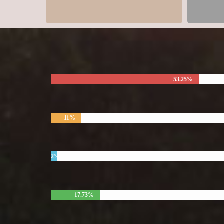
53.25%
11%
2%
17.73%