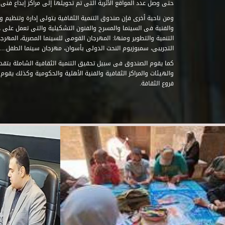
حتى وصل عدد المواقع الأثرية التى تم تحويلها إلى مراكز إبداع فنى تابعة للصند
ومن ناحية أخرى فإن صندوق التنمية الثقافية يتولى إدارة وتنظيم ود
والفنية فى السينما والمسرح والفنون التشكيلية والتى تعمل على 
التنمية والتطوير ومنها: المهرجان القومى للسينما المصرية، المهر
التجريبى، سمبوزيوم النحت الدولى بأسوان، مهرجان سينما الطفل.....
كما يقوم الصندوق فى سبيل تحقيق التنمية الثقافية الشاملة بتقدي
والهيئات والمراكز الثقافية والفنية الأهلية والحكومية وكذلك يقوم
فروع الثقافة.