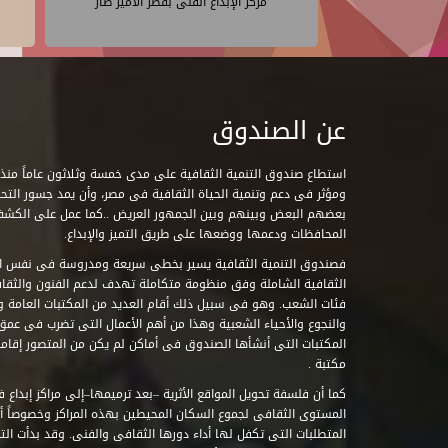
مركز الإبداع الفنى بقصر الأمير طاز
عن الصندوق
ومؤثر فى دعم وتنمية الحياة الثقافية فى مصر، وأن يمد جسور التحاو
بعضهم البعض وبينهم وبين الجمهور العريض ..كما عمل على الكش
المحافظات ودعمها ووضعها على طريق التميز والإبداع.
فصندوق التنمية الثقافية يسير بخطى سريعة ومدروسة فى نفس ال
الثقافية الشاملة وفق منظومة متكاملة تهدف لدعم الفنون والثقاف
فئات الشعب. وهو فى سبيل ذلك أقام العديد من المكتبات العامة وا
والنجوع والأحياء الشعبية وهذا من أهم الأعمال التى تضرب فى عمق 
مكتبة .
كما أن فلسفة تحويل المواقع الأثرية –بعد ترميمها–إلى مراكز إبداع 
المستوى الثقافى لجموع السكان المحيطين بهذه المراكز وخصوصاً أن