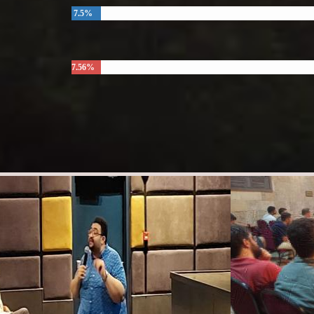
7.5%
7.56%