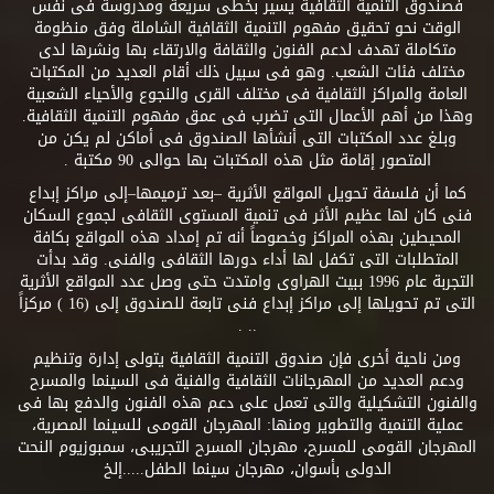
فصندوق التنمية الثقافية يسير بخطى سريعة ومدروسة فى نفس
الوقت نحو تحقيق مفهوم التنمية الثقافية الشاملة وفق منظومة
متكاملة تهدف لدعم الفنون والثقافة والارتقاء بها ونشرها لدى
مختلف فئات الشعب. وهو فى سبيل ذلك أقام العديد من المكتبات
العامة والمراكز الثقافية فى مختلف القرى والنجوع والأحياء الشعبية
وهذا من أهم الأعمال التى تضرب فى عمق مفهوم التنمية الثقافية.
وبلغ عدد المكتبات التى أنشأها الصندوق فى أماكن لم يكن من
المتصور إقامة مثل هذه المكتبات بها حوالى 90 مكتبة .
كما أن فلسفة تحويل المواقع الأثرية –بعد ترميمها–إلى مراكز إبداع
فنى كان لها عظيم الأثر فى تنمية المستوى الثقافى لجموع السكان
المحيطين بهذه المراكز وخصوصاً أنه تم إمداد هذه المواقع بكافة
المتطلبات التى تكفل لها أداء دورها الثقافى والفنى. وقد بدأت
التجربة عام 1996 ببيت الهراوى وامتدت حتى وصل عدد المواقع الأثرية
التى تم تحويلها إلى مراكز إبداع فنى تابعة للصندوق إلى (16 ) مركزاً
.. .
ومن ناحية أخرى فإن صندوق التنمية الثقافية يتولى إدارة وتنظيم
ودعم العديد من المهرجانات الثقافية والفنية فى السينما والمسرح
والفنون التشكيلية والتى تعمل على دعم هذه الفنون والدفع بها فى
عملية التنمية والتطوير ومنها: المهرجان القومى للسينما المصرية،
المهرجان القومى للمسرح، مهرجان المسرح التجريبى، سمبوزيوم النحت
الدولى بأسوان، مهرجان سينما الطفل.....إلخ