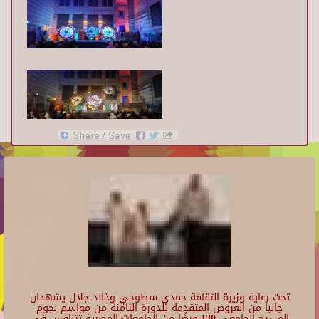
تحت رعاية وزيرة الثقافة حمدي سطوحي وخالد جلال يشهدان
جانبا من العروض المتقدمة للدورة الثامنة من مواسم نجوم
المسرح الجامعي 130 عرضًا من الجامعات المصرية تتنافس في