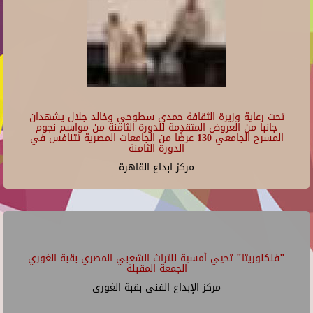
تحت رعاية وزيرة الثقافة حمدي سطوحي وخالد جلال يشهدان
جانبا من العروض المتقدمة للدورة الثامنة من مواسم نجوم
المسرح الجامعي 130 عرضًا من الجامعات المصرية تتنافس في
الدورة الثامنة
مركز ابداع القاهرة
"فلكلوريتا" تحيي أمسية للتراث الشعبي المصري بقبة الغوري
الجمعة المقبلة
مركز الإبداع الفنى بقبة الغورى