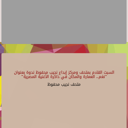
السبت القادم بمتحف ومركز إبداع نجيب محفوظ ندوة بعنوان
"نغم.. العمارة والمكان في ذاكرة الأغنية المصرية"
متحف نجيب محفوظ