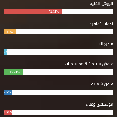
الورش الفنية
53.25%
ندوات ثقافية
11%
مهرجانات
2%
عروض سينمائية ومسرحيات
17.73%
فنون شعبية
7.5%
موسيقى وغناء
7.56%