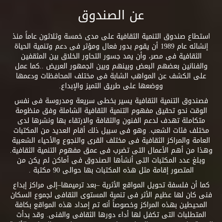
عن الصندوق
استطاع صندوق التنمية الثقافية على مدى خمسة وثلاثون عاماً منذ
إنشائه عام 1989 أن يقوم بدور فعال ومؤثر فى دعم وتنمية الحياة
الثقافية فى مصر، وأن يمد جسور التحاور الخلاق بين المثقفين
والفنانين بعضهم البعض وبينهم وبين الجمهور العريض ..كما عمل
على الكشف عن المواهب الشابة فى مختلف المحافظات ودعمها
ووضعها على طريق التميز والإبداع.
فصندوق التنمية الثقافية يسير بخطى سريعة ومدروسة فى نفس
الوقت نحو تحقيق مفهوم التنمية الثقافية الشاملة وفق منظومة
متكاملة تهدف لدعم الفنون والثقافة والارتقاء بها ونشرها لدى
مختلف فئات الشعب. وهو فى سبيل ذلك أقام العديد من المكتبات
العامة والمراكز الثقافية فى مختلف القرى والنجوع والأحياء الشعبية
وهذا من أهم الأعمال التى تضرب فى عمق مفهوم التنمية الثقافية.
وبلغ عدد المكتبات التى أنشأها الصندوق فى أماكن لم يكن من
المتصور إقامة مثل هذه المكتبات بها حوالى 90 مكتبة .
كما أن فلسفة تحويل المواقع الأثرية –بعد ترميمها–إلى مراكز إبداع
فنى كان لها عظيم الأثر فى تنمية المستوى الثقافى لجموع السكان
المحيطين بهذه المراكز وخصوصاً أنه تم إمداد هذه المواقع بكافة
المتطلبات التى تكفل لها أداء دورها الثقافى والفنى. وقد بدأت