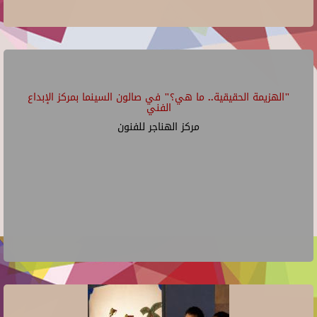
"الهزيمة الحقيقية.. ما هي؟" في صالون السينما بمركز الإبداع
الفني
مركز الهناجر للفنون