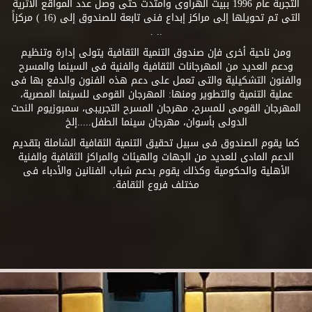
التجربة عام 1996 ببيت الهراوى وامتدت حتى وصل عدد المواقع الأثرية
التى تم تحويلها إلى مراكز إبداع فنى تابعة للصندوق إلى (16 ) مركزاً
.. .
ومن ناحية أخرى فإن صندوق التنمية الثقافية يتولى إدارة وتنظيم
ودعم العديد من المهرجانات الثقافية والفنية فى السينما والمسرح
والفنون التشكيلية والتى تعمل على دعم هذه الفنون والدفع بها فى
عملية التنمية والتطوير ومنها: المهرجان القومى للسينما المصرية،
المهرجان القومى للمسرح، مهرجان المسرح التجريبى، سمبوزيوم النحت
الدولى بأسوان، مهرجان سينما الطفل.....إلخ
كما يقوم الصندوق فى سبيل تحقيق التنمية الثقافية الشاملة بتقديم
الدعم المادى للعديد من الجهات والهيئات والمراكز الثقافية والفنية
الأهلية والحكومية وكذلك يقوم بدعم شباب الفنانين والأدباء فى
مختلف فروع الثقافة.