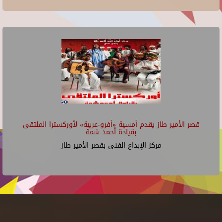
قصر الأمير طاز يقدم أمسية «أفرو-عربية» لأوركسترا الملتقى
بقيادة أحمد شمة
مركز الإبداع الفنى بقصر الأمير طاز