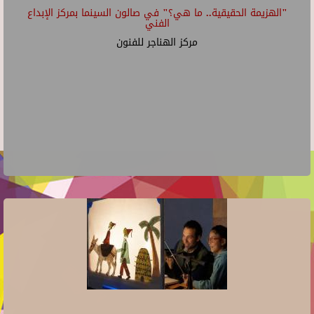
"الهزيمة الحقيقية.. ما هي؟" في صالون السينما بمركز الإبداع
الفني
مركز الهناجر للفنون