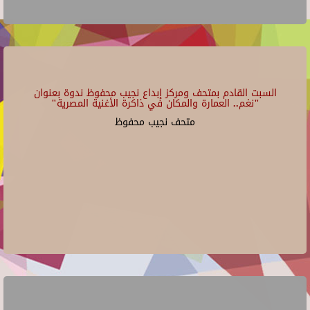
السبت القادم بمتحف ومركز إبداع نجيب محفوظ ندوة بعنوان
"نغم.. العمارة والمكان في ذاكرة الأغنية المصرية"
متحف نجيب محفوظ