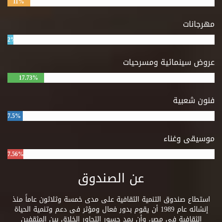
11%
مهرجانات
2%
عروض سينمائية ومسرحيات
17.73%
فنون شعبية
7.5%
موسيقى وغناء
7.56%
عن الصندوق
استطاع صندوق التنمية الثقافية على مدى خمسة وثلاثون عاماً منذ
إنشائه عام 1989 أن يقوم بدور فعال ومؤثر فى دعم وتنمية الحياة
الثقافية فى مصر، وأن يمد جسور التحاور الخلاق بين المثقفين