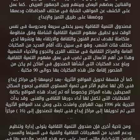
والفنانين بعضهم البعض وبينهم وبين الجمهور العريض ..كما عمل
على الكشف عن المواهب الشابة فى مختلف المحافظات ودعمها
ووضعها على طريق التميز والإبداع.
فصندوق التنمية الثقافية يسير بخطى سريعة ومدروسة فى نفس
الوقت نحو تحقيق مفهوم التنمية الثقافية الشاملة وفق منظومة
متكاملة تهدف لدعم الفنون والثقافة والارتقاء بها ونشرها لدى
مختلف فئات الشعب. وهو فى سبيل ذلك أقام العديد من المكتبات
العامة والمراكز الثقافية فى مختلف القرى والنجوع والأحياء الشعبية
وهذا من أهم الأعمال التى تضرب فى عمق مفهوم التنمية الثقافية.
وبلغ عدد المكتبات التى أنشأها الصندوق فى أماكن لم يكن من
المتصور إقامة مثل هذه المكتبات بها حوالى 90 مكتبة .
كما أن فلسفة تحويل المواقع الأثرية –بعد ترميمها–إلى مراكز إبداع
فنى كان لها عظيم الأثر فى تنمية المستوى الثقافى لجموع السكان
المحيطين بهذه المراكز وخصوصاً أنه تم إمداد هذه المواقع بكافة
المتطلبات التى تكفل لها أداء دورها الثقافى والفنى. وقد بدأت
التجربة عام 1996 ببيت الهراوى وامتدت حتى وصل عدد المواقع الأثرية
التى تم تحويلها إلى مراكز إبداع فنى تابعة للصندوق إلى (16 ) مركزاً
.. .
ومن ناحية أخرى فإن صندوق التنمية الثقافية يتولى إدارة وتنظيم
ودعم العديد من المهرجانات الثقافية والفنية فى السينما والمسرح
والفنون التشكيلية والتى تعمل على دعم هذه الفنون والدفع بها فى