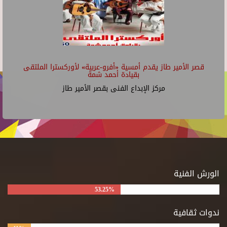
قصر الأمير طاز يقدم أمسية «أفرو-عربية» لأوركسترا الملتقى
بقيادة أحمد شمة
مركز الإبداع الفنى بقصر الأمير طاز
الورش الفنية
53.25%
ندوات ثقافية