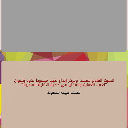
السبت القادم بمتحف ومركز إبداع نجيب محفوظ ندوة بعنوان
"نغم.. العمارة والمكان في ذاكرة الأغنية المصرية"
متحف نجيب محفوظ