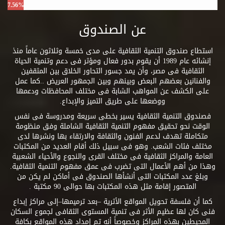
7.56%
عن الصندوق
استطاع صندوق التنمية الثقافية على مدى خمسة وثلاثون عاماً منذ
إنشائه عام 1989 أن يقوم بدور فعال ومؤثر فى دعم وتنمية الحياة
الثقافية فى مصر، وأن يمد جسور التحاور الخلاق بين المثقفين
والفنانين بعضهم البعض وبينهم وبين الجمهور العريض ..كما عمل
على الكشف عن المواهب الشابة فى مختلف المحافظات ودعمها
ووضعها على طريق التميز والإبداع.
فصندوق التنمية الثقافية يسير بخطى سريعة ومدروسة فى نفس
الوقت نحو تحقيق مفهوم التنمية الثقافية الشاملة وفق منظومة
متكاملة تهدف لدعم الفنون والثقافة والارتقاء بها ونشرها لدى
مختلف فئات الشعب. وهو فى سبيل ذلك أقام العديد من المكتبات
العامة والمراكز الثقافية فى مختلف القرى والنجوع والأحياء الشعبية
وهذا من أهم الأعمال التى تضرب فى عمق مفهوم التنمية الثقافية.
وبلغ عدد المكتبات التى أنشأها الصندوق فى أماكن لم يكن من
المتصور إقامة مثل هذه المكتبات بها حوالى 90 مكتبة .
كما أن فلسفة تحويل المواقع الأثرية –بعد ترميمها–إلى مراكز إبداع
فنى كان لها عظيم الأثر فى تنمية المستوى الثقافى لجموع السكان
المحيطين بهذه المراكز وخصوصاً أنه تم إمداد هذه المواقع بكافة