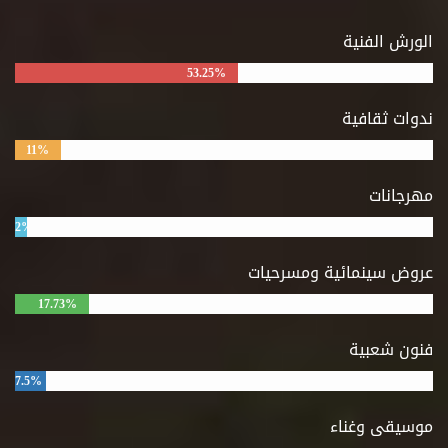
الورش الفنية
53.25%
ندوات ثقافية
11%
مهرجانات
2%
عروض سينمائية ومسرحيات
17.73%
فنون شعبية
7.5%
موسيقى وغناء