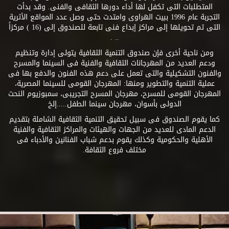
المتطلبات التى تكفل لها أداء دورها الثقافى والفنى. وقد بدأت
التجربة عام 1996 ببيت الهراوى وامتدت حتى وصل عدد المواقع الأثرية
التى تم تحويلها إلى مراكز إبداع فنى تابعة للصندوق إلى (16 ) مركزاً
.. .
ومن ناحية أخرى فإن صندوق التنمية الثقافية يتولى إدارة وتنظيم
ودعم العديد من المهرجانات الثقافية والفنية فى السينما والمسرح
والفنون التشكيلية والتى تعمل على دعم هذه الفنون والدفع بها فى
عملية التنمية والتطوير ومنها: المهرجان القومى للسينما المصرية،
المهرجان القومى للمسرح، مهرجان المسرح التجريبى، سمبوزيوم النحت
الدولى بأسوان، مهرجان سينما الطفل.....إلخ
كما يقوم الصندوق فى سبيل تحقيق التنمية الثقافية الشاملة بتقديم
الدعم المادى للعديد من الجهات والهيئات والمراكز الثقافية والفنية
الأهلية والحكومية وكذلك يقوم بدعم شباب الفنانين والأدباء فى
مختلف فروع الثقافة.