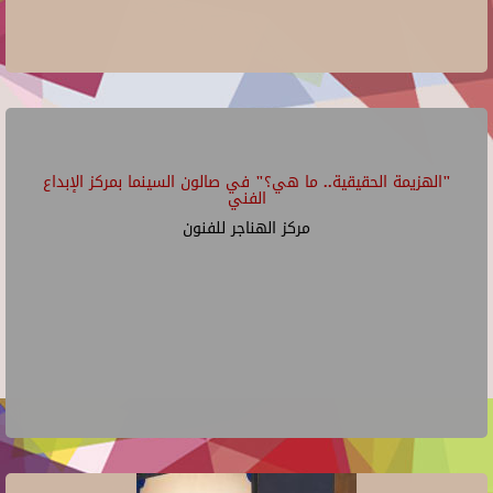
"الهزيمة الحقيقية.. ما هي؟" في صالون السينما بمركز الإبداع
الفني
مركز الهناجر للفنون