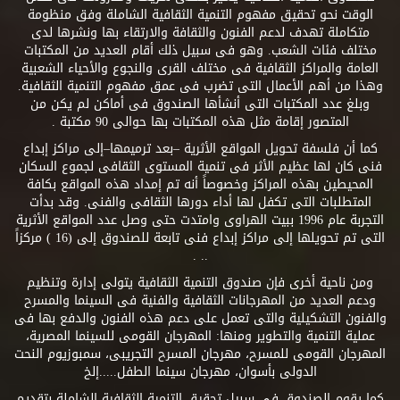
الوقت نحو تحقيق مفهوم التنمية الثقافية الشاملة وفق منظومة
متكاملة تهدف لدعم الفنون والثقافة والارتقاء بها ونشرها لدى
مختلف فئات الشعب. وهو فى سبيل ذلك أقام العديد من المكتبات
العامة والمراكز الثقافية فى مختلف القرى والنجوع والأحياء الشعبية
وهذا من أهم الأعمال التى تضرب فى عمق مفهوم التنمية الثقافية.
وبلغ عدد المكتبات التى أنشأها الصندوق فى أماكن لم يكن من
المتصور إقامة مثل هذه المكتبات بها حوالى 90 مكتبة .
كما أن فلسفة تحويل المواقع الأثرية –بعد ترميمها–إلى مراكز إبداع
فنى كان لها عظيم الأثر فى تنمية المستوى الثقافى لجموع السكان
المحيطين بهذه المراكز وخصوصاً أنه تم إمداد هذه المواقع بكافة
المتطلبات التى تكفل لها أداء دورها الثقافى والفنى. وقد بدأت
التجربة عام 1996 ببيت الهراوى وامتدت حتى وصل عدد المواقع الأثرية
التى تم تحويلها إلى مراكز إبداع فنى تابعة للصندوق إلى (16 ) مركزاً
.. .
ومن ناحية أخرى فإن صندوق التنمية الثقافية يتولى إدارة وتنظيم
ودعم العديد من المهرجانات الثقافية والفنية فى السينما والمسرح
والفنون التشكيلية والتى تعمل على دعم هذه الفنون والدفع بها فى
عملية التنمية والتطوير ومنها: المهرجان القومى للسينما المصرية،
المهرجان القومى للمسرح، مهرجان المسرح التجريبى، سمبوزيوم النحت
الدولى بأسوان، مهرجان سينما الطفل.....إلخ
كما يقوم الصندوق فى سبيل تحقيق التنمية الثقافية الشاملة بتقديم