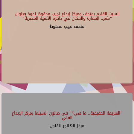
السبت القادم بمتحف ومركز إبداع نجيب محفوظ ندوة بعنوان
"نغم.. العمارة والمكان في ذاكرة الأغنية المصرية"
متحف نجيب محفوظ
"الهزيمة الحقيقية.. ما هي؟" في صالون السينما بمركز الإبداع
الفني
مركز الهناجر للفنون