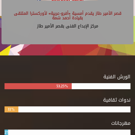
قصر الأمير طاز يقدم أمسية «أفرو-عربية» لأوركسترا الملتقى
بقيادة أحمد شمة
مركز الإبداع الفنى بقصر الأمير طاز
الورش الفنية
53.25%
ندوات ثقافية
11%
مهرجانات
2%