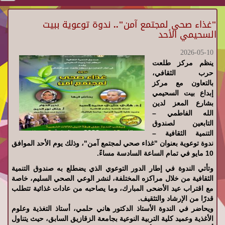
"غذاء صحي لمجتمع آمن".. ندوة توعوية ببيت
السحيمي الأحد
2026-05-10
ينظم مركز طلعت
حرب الثقافي،
بالتعاون مع مركز
إبداع بيت السحيمي
بشارع المعز لدين
الله الفاطمي –
التابعين لصندوق
التنمية الثقافية –
ندوة توعوية بعنوان "غذاء صحي لمجتمع آمن"، وذلك يوم الأحد الموافق
10 مايو في تمام الساعة السادسة مساءً.
وتأتي الندوة في إطار الدور التوعوي الذي يضطلع به صندوق التنمية
الثقافية من خلال مراكزه المختلفة، لنشر الوعي الصحي السليم، خاصة
مع اقتراب عيد الأضحى المبارك، وما يصاحبه من عادات غذائية تتطلب
قدرًا من الإرشاد والتثقيف.
ويحاضر في الندوة الأستاذ الدكتور هاني حلمي، أستاذ التغذية وعلوم
الأغذية وعميد كلية التربية النوعية بجامعة الزقازيق السابق، حيث يتناول