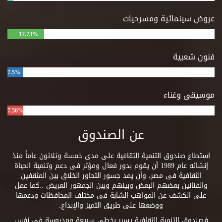
عروض سينمائية ومسرحيات
17.73%
فنون شعبية
7.5%
موسيقى وغناء
7.56%
عن الصندوق
استطاع صندوق التنمية الثقافية على مدى خمسة وثلاثون عاماً منذ
إنشائه عام 1989 أن يقوم بدور فعال ومؤثر فى دعم وتنمية الحياة
الثقافية فى مصر، وأن يمد جسور التحاور الخلاق بين المثقفين
والفنانين بعضهم البعض وبينهم وبين الجمهور العريض ..كما عمل
على الكشف عن المواهب الشابة فى مختلف المحافظات ودعمها
ووضعها على طريق التميز والإبداع.
فصندوق التنمية الثقافية يسير بخطى سريعة ومدروسة فى نفس