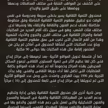
على الكشف عن المواهب الشابة فى مختلف المحافظات ودعمها
ووضعها على طريق التميز والإبداع.
فصندوق التنمية الثقافية يسير بخطى سريعة ومدروسة فى نفس
الوقت نحو تحقيق مفهوم التنمية الثقافية الشاملة وفق منظومة
متكاملة تهدف لدعم الفنون والثقافة والارتقاء بها ونشرها لدى
مختلف فئات الشعب. وهو فى سبيل ذلك أقام العديد من المكتبات
العامة والمراكز الثقافية فى مختلف القرى والنجوع والأحياء الشعبية
وهذا من أهم الأعمال التى تضرب فى عمق مفهوم التنمية الثقافية.
وبلغ عدد المكتبات التى أنشأها الصندوق فى أماكن لم يكن من
المتصور إقامة مثل هذه المكتبات بها حوالى 90 مكتبة .
كما أن فلسفة تحويل المواقع الأثرية –بعد ترميمها–إلى مراكز إبداع
فنى كان لها عظيم الأثر فى تنمية المستوى الثقافى لجموع السكان
المحيطين بهذه المراكز وخصوصاً أنه تم إمداد هذه المواقع بكافة
المتطلبات التى تكفل لها أداء دورها الثقافى والفنى. وقد بدأت
التجربة عام 1996 ببيت الهراوى وامتدت حتى وصل عدد المواقع الأثرية
التى تم تحويلها إلى مراكز إبداع فنى تابعة للصندوق إلى (16 ) مركزاً
.. .
ومن ناحية أخرى فإن صندوق التنمية الثقافية يتولى إدارة وتنظيم
ودعم العديد من المهرجانات الثقافية والفنية فى السينما والمسرح
والفنون التشكيلية والتى تعمل على دعم هذه الفنون والدفع بها فى
عملية التنمية والتطوير ومنها: المهرجان القومى للسينما المصرية،