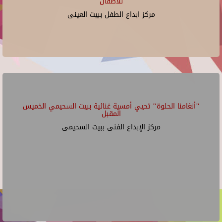
للأطفال
مركز ابداع الطفل ببيت العينى
"أنغامنا الحلوة" تحيي أمسية غنائية ببيت السحيمي الخميس
المقبل
مركز الإبداع الفنى ببيت السحيمى