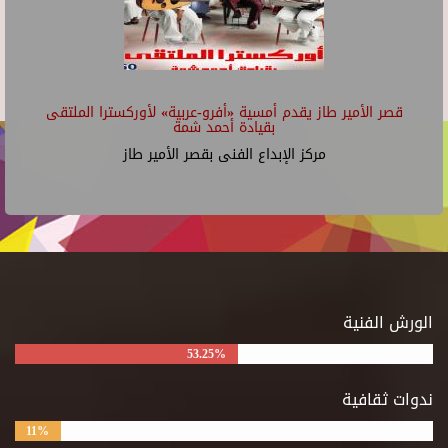
قصر الأمير طاز يقدم أمسية «أفرو-عربية» لأوركسترا الملتقى
بقيادة أحمد شمة
مركز الإبداع الفنى بقصر الأمير طاز
الورش الفنية
53.25%
ندوات ثقافية
11%