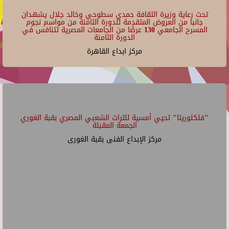
تحت رعاية وزيرة الثقافة حمدي سطوحي وخالد جلال يشهدان
جانبا من العروض المتقدمة للدورة الثامنة من مواسم نجوم
المسرح الجامعي 130 عرضًا من الجامعات المصرية تتنافس في
الدورة الثامنة
مركز ابداع القاهرة
"فلكلوريتا" تحيي أمسية للتراث الشعبي المصري بقبة الغوري
الجمعة المقبلة
مركز الإبداع الفنى بقبة الغورى