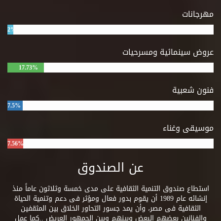
مهرجانات
2%
عروض سينمائية ومسرحيات
17.73%
فنون شعبية
7.5%
موسيقى وغناء
7.56%
عن الصندوق
استطاع صندوق التنمية الثقافية على مدى خمسة وثلاثون عاماً منذ
إنشائه عام 1989 أن يقوم بدور فعال ومؤثر فى دعم وتنمية الحياة
الثقافية فى مصر، وأن يمد جسور التحاور الخلاق بين المثقفين
والفنانين بعضهم البعض وبينهم وبين الجمهور العريض ..كما عمل