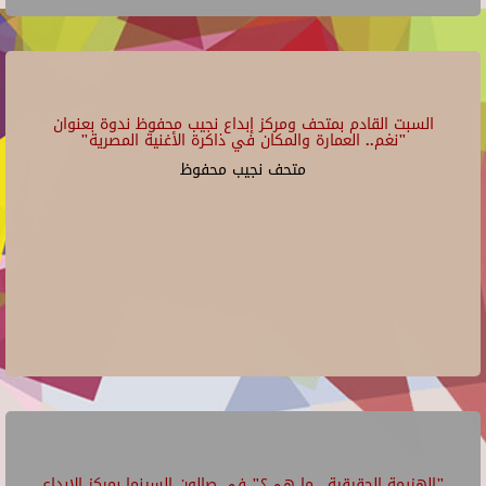
السبت القادم بمتحف ومركز إبداع نجيب محفوظ ندوة بعنوان
"نغم.. العمارة والمكان في ذاكرة الأغنية المصرية"
متحف نجيب محفوظ
"الهزيمة الحقيقية.. ما هي؟" في صالون السينما بمركز الإبداع