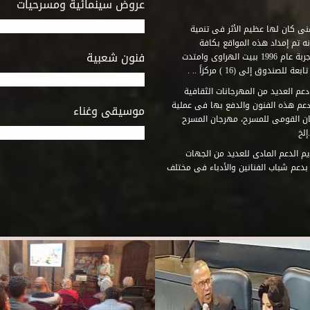
عروض سينمائية ومسرحيات
فنى كان لها عظيم الأثر فى تنمية
ه تم إمداد هذه المواقع بكافة
فنون شعبية
المتطلبات التى تكفل لها أداء دورها الثقافى والفنى. وقد بدأت التجربة عام 1996 ببيت الهراوى وامتدت
وق إلى (16 ) مركزاً .. .
عم العديد من المهرجانات الثقافية
دعم هذه الفنون والدفع بها فى عملية
موسيقى وغناء
جان القومى للمسرح، مهرجان المسرح
إلخ
م الدعم المادى للعديد من الجهات
 بدعم شباب الفنانين والأدباء فى مختلف