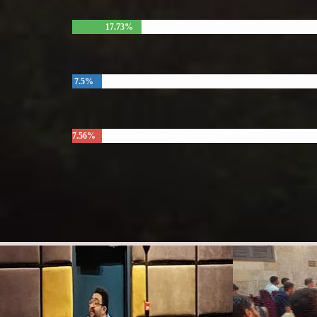
17.73%
7.5%
7.56%