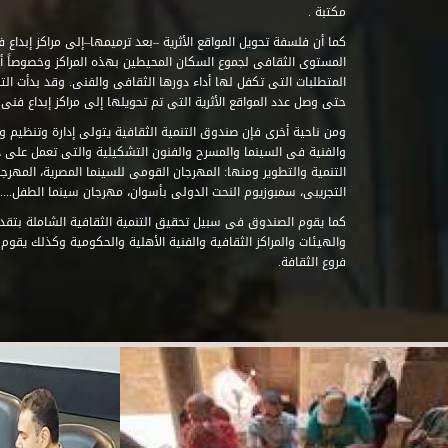
مكتبة .
كما أن فلسفة تحويل المواقع الأثرية –بعد ترميمها–إلى مراكز إبداع 
المستوى الثقافى لجموع السكان المحيطين بهذه المراكز وخصوصاً أن
حتى وصل عدد المواقع الأثرية التى تم تحويلها إلى مراكز إبداع فنى تابعة للصند
ومن ناحية أخرى فإن صندوق التنمية الثقافية يتولى إدارة وتنظيم ود
والفنية فى السينما والمسرح والفنون التشكيلية والتى تعمل على 
التنمية والتطوير ومنها: المهرجان القومى للسينما المصرية، المهر
التجريبى، سمبوزيوم النحت الدولى بأسوان، مهرجان سينما الطفل.....
كما يقوم الصندوق فى سبيل تحقيق التنمية الثقافية الشاملة بتقدي
والهيئات والمراكز الثقافية والفنية الأهلية والحكومية وكذلك يقوم
فروع الثقافة.