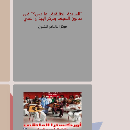
"الهزيمة الحقيقية.. ما هي؟" في
صالون السينما بمركز الإبداع الفني
مركز الهناجر للفنون