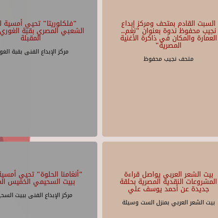
السبت القادم بمتحف ومركز إبداع
"فلكلوريتا" تحيي أمسية لل
نجيب محفوظ ندوة بعنوان "نغم..
الشعبي المصري بقبة الغوري 
العمارة والمكان في ذاكرة الأغنية
المقبلة
المصرية"
مركز الإبداع الفنى بقبة الغو
متحف نجيب محفوظ
بيت الشعر العربي يواصل قراءة
"أنغامنا الحلوة" تحيي أمسية 
المشروعات النقدية المصرية بحلقة
ببيت السحيمي الخميس الم
جديدة عن أحمد يوسف علي
مركز الإبداع الفنى ببيت السح
بيت الشعر العربي بمنزل الست وسيلة