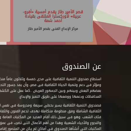
قصر الأمير طاز يقدم أمسية «أفرو-
عربية» لأوركسترا الملتقى بقيادة
أحمد شمة
مركز الإبداع الفنى بقصر الأمير طاز
عن الصندوق
ومؤثر فى دعم وتنمية الحياة الثقافية فى مصر، وأن يمد جسور التحاو
بعضهم البعض وبينهم وبين الجمهور العريض ..كما عمل على الكش
المحافظات ودعمها ووضعها على طريق التميز والإبداع.
فصندوق التنمية الثقافية يسير بخطى سريعة ومدروسة فى نفس ال
الثقافية الشاملة وفق منظومة متكاملة تهدف لدعم الفنون والثقاف
فئات الشعب. وهو فى سبيل ذلك أقام العديد من المكتبات العامة وا
والنجوع والأحياء الشعبية وهذا من أهم الأعمال التى تضرب فى عمق 