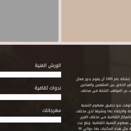
الورش الفنية
استطاع صندوق التنمية الثقافية على مدى خمسة وثلاثون عاماً منذ إنشائه عام 1989 أن يقوم بدور فعال
ر الخلاق بين المثقفين والفنانين
ندوات ثقافية
ف عن المواهب الشابة فى مختلف
وقت نحو تحقيق مفهوم التنمية
مهرجانات
ة والارتقاء بها ونشرها لدى مختلف
لمراكز الثقافية فى مختلف القرى
مفهوم التنمية الثقافية. وبلغ عدد
المكتبات التى أنشأها الصندوق فى أماكن لم يكن من المتصور إقامة مثل هذه المكتبات بها حوالى 90