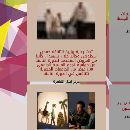
تراث
الجمعة
رى
تحت رعاية وزيرة الثقافة حمدي
سطوحي وخالد جلال يشهدان جانبا
من العروض المتقدمة للدورة الثامنة
من مواسم نجوم المسرح الجامعي
130 عرضًا من الجامعات المصرية
تتنافس في الدورة الثامنة
مركز ابداع القاهرة
غنائية
قبل
يمى