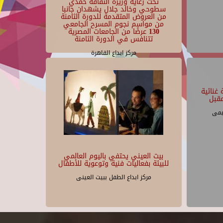
تحت رعاية وزيرة الثقافة حمدي
سطوحي وخالد جلال يشهدان جانبا
من العروض المتقدمة للدورة الثامنة
من مواسم نجوم المسرح الجامعي
130 عرضًا من الجامعات المصرية
تتنافس في الدورة الثامنة
مركز ابداع القاهرة
غنائية
قبل
يمى
بيت العيني يحتفي باليوم العالمي
للبيئة بفعاليات فنية وتوعوية للأطفال
مركز ابداع الطفل ببيت العينى