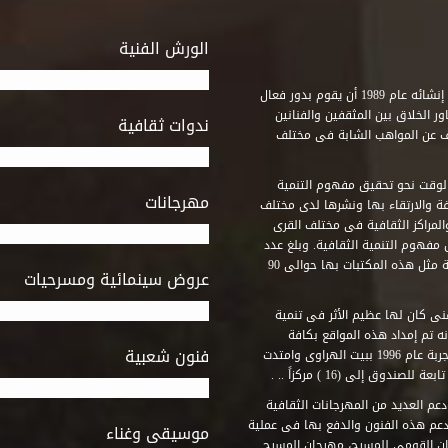
الورش الفنية
استطاع صندوق التنمية الثقافية على مدى خمسة وثلاثون عاماً منذ إنشائه عام 1989 أن يقوم بدور فعال
ر الخلاق بين المثقفين والفنانين
ندوات ثقافية
ف عن المواهب الشابة فى مختلف
وقت نحو تحقيق مفهوم التنمية
مهرجانات
ة والارتقاء بها ونشرها لدى مختلف
لمراكز الثقافية فى مختلف القرى
مفهوم التنمية الثقافية. وبلغ عدد
المكتبات التى أنشأها الصندوق فى أماكن لم يكن من المتصور إقامة مثل هذه المكتبات بها حوالى 90
عروض سينمائية ومسرحيات
فنى كان لها عظيم الأثر فى تنمية
ه تم إمداد هذه المواقع بكافة
فنون شعبية
المتطلبات التى تكفل لها أداء دورها الثقافى والفنى. وقد بدأت التجربة عام 1996 ببيت الهراوى وامتدت
وق إلى (16 ) مركزاً .. .
عم العديد من المهرجانات الثقافية
دعم هذه الفنون والدفع بها فى عملية
موسيقى وغناء
جان القومى للمسرح، مهرجان المسرح