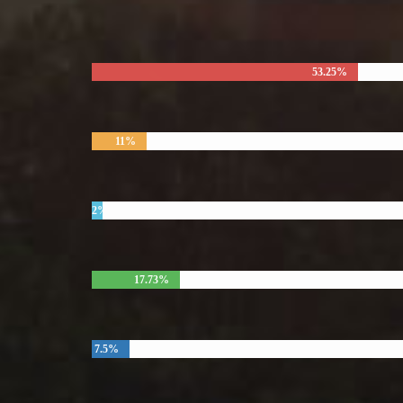
53.25%
11%
2%
17.73%
7.5%