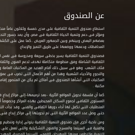
عن الصندوق
ومؤثر فى دعم وتنمية الحياة الثقافية فى مصر، وأن يمد جسور التحاو
بعضهم البعض وبينهم وبين الجمهور العريض ..كما عمل على الكش
المحافظات ودعمها ووضعها على طريق التميز والإبداع.
فصندوق التنمية الثقافية يسير بخطى سريعة ومدروسة فى نفس ال
الثقافية الشاملة وفق منظومة متكاملة تهدف لدعم الفنون والثقاف
فئات الشعب. وهو فى سبيل ذلك أقام العديد من المكتبات العامة وا
والنجوع والأحياء الشعبية وهذا من أهم الأعمال التى تضرب فى عمق 
مكتبة .
كما أن فلسفة تحويل المواقع الأثرية –بعد ترميمها–إلى مراكز إبداع 
المستوى الثقافى لجموع السكان المحيطين بهذه المراكز وخصوصاً أن
حتى وصل عدد المواقع الأثرية التى تم تحويلها إلى مراكز إبداع فنى تابعة للصند
ومن ناحية أخرى فإن صندوق التنمية الثقافية يتولى إدارة وتنظيم ود
والفنية فى السينما والمسرح والفنون التشكيلية والتى تعمل على 
التنمية والتطوير ومنها: المهرجان القومى للسينما المصرية، المهر