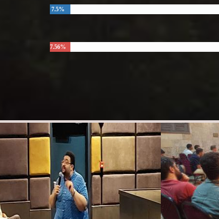
7.5%
7.56%