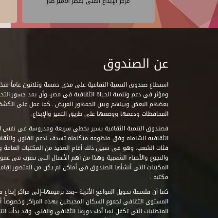
مركز الإبداع الفنى بقصر الأمير طاز
عن الصندوق
ومؤثر فى دعم وتنمية الحياة الثقافية فى مصر، وأن يمد جسور التحاو
بعضهم البعض وبينهم وبين الجمهور العريض ..كما عمل على الكش
المحافظات ودعمها ووضعها على طريق التميز والإبداع.
فصندوق التنمية الثقافية يسير بخطى سريعة ومدروسة فى نفس ال
الثقافية الشاملة وفق منظومة متكاملة تهدف لدعم الفنون والثقاف
فئات الشعب. وهو فى سبيل ذلك أقام العديد من المكتبات العامة وا
والنجوع والأحياء الشعبية وهذا من أهم الأعمال التى تضرب فى عمق 
مكتبة .
كما أن فلسفة تحويل المواقع الأثرية –بعد ترميمها–إلى مراكز إبداع 
المستوى الثقافى لجموع السكان المحيطين بهذه المراكز وخصوصاً أن