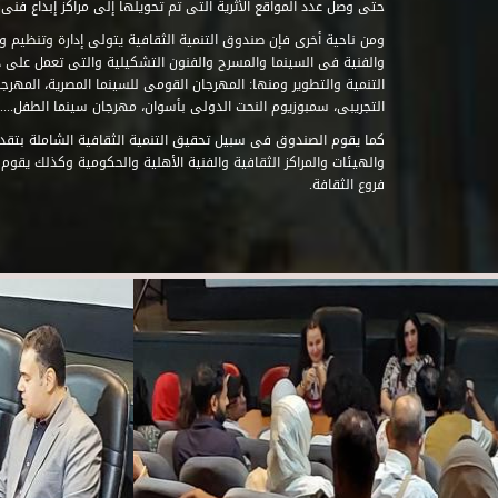
حتى وصل عدد المواقع الأثرية التى تم تحويلها إلى مراكز إبداع فنى تابعة للصند
ومن ناحية أخرى فإن صندوق التنمية الثقافية يتولى إدارة وتنظيم ود
والفنية فى السينما والمسرح والفنون التشكيلية والتى تعمل على 
التنمية والتطوير ومنها: المهرجان القومى للسينما المصرية، المهر
التجريبى، سمبوزيوم النحت الدولى بأسوان، مهرجان سينما الطفل.....
كما يقوم الصندوق فى سبيل تحقيق التنمية الثقافية الشاملة بتقدي
والهيئات والمراكز الثقافية والفنية الأهلية والحكومية وكذلك يقوم
فروع الثقافة.