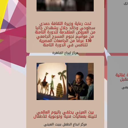
رى
تحت رعاية وزيرة الثقافة حمدي
سطوحي وخالد جلال يشهدان جانبا
من العروض المتقدمة للدورة الثامنة
من مواسم نجوم المسرح الجامعي
130 عرضًا من الجامعات المصرية
تتنافس في الدورة الثامنة
مركز ابداع القاهرة
غنائية
قبل
يمى
بيت العيني يحتفي باليوم العالمي
للبيئة بفعاليات فنية وتوعوية للأطفال
مركز ابداع الطفل ببيت العينى