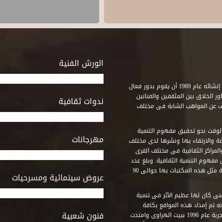
الورش الفنية
استطاع صندوق التنمية الثقافية على مدى خمسة وثلاثون عاماً منذ إنشائه عام 1989 أن يقوم بدور فعال
ر الخلاق بين المثقفين والفنانين
ندوات ثقافية
ف عن المواهب الشابة فى مختلف
وقت نحو تحقيق مفهوم التنمية
مهرجانات
ة والارتقاء بها ونشرها لدى مختلف
لمراكز الثقافية فى مختلف القرى
مفهوم التنمية الثقافية. وبلغ عدد
المكتبات التى أنشأها الصندوق فى أماكن لم يكن من المتصور إقامة مثل هذه المكتبات بها حوالى 90
عروض سينمائية ومسرحيات
فنى كان لها عظيم الأثر فى تنمية
ه تم إمداد هذه المواقع بكافة
فنون شعبية
المتطلبات التى تكفل لها أداء دورها الثقافى والفنى. وقد بدأت التجربة عام 1996 ببيت الهراوى وامتدت