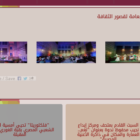
لعامة لقصور الثقافة
السبت القادم بمتحف ومركز إبداع
"فلكلوريتا" تحيي أمسية لل
نجيب محفوظ ندوة بعنوان "نغم..
الشعبي المصري بقبة الغوري 
العمارة والمكان في ذاكرة الأغنية
المقبلة
المصرية"