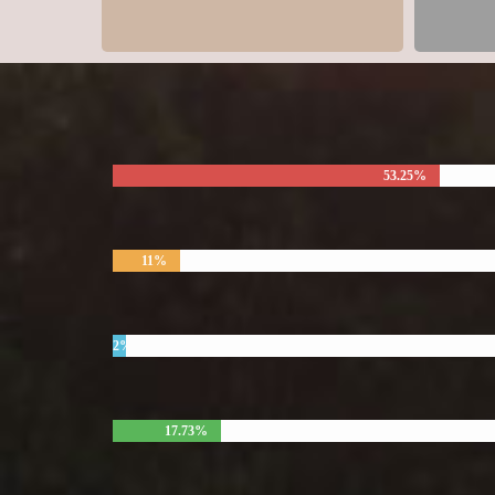
53.25%
11%
2%
17.73%