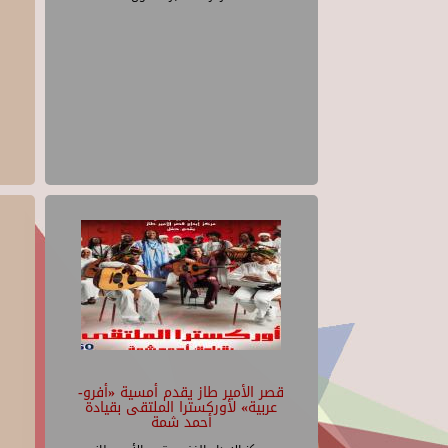
قصر الأمير طاز يقدم أمسية «أفرو-
عربية» لأوركسترا الملتقى بقيادة
أحمد شمة