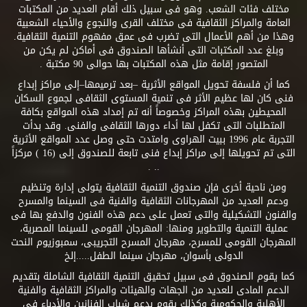
مختلف فئات الشعب. وهو فى سبيل ذلك أقام العديد من المكتبات
العامة والمراكز الثقافية فى مختلف القرى والنجوع والأحياء الشعبية
وهذا من أهم الأعمال التى تضرب فى عمق مفهوم التنمية الثقافية.
وبلغ عدد المكتبات التى أنشأها الصندوق فى أماكن لم يكن من
المتصور إقامة مثل هذه المكتبات بها حوالى 90 مكتبة .
كما أن فلسفة تحويل المواقع الأثرية –بعد ترميمها–إلى مراكز إبداع
فنى كان لها عظيم الأثر فى تنمية المستوى الثقافى لجموع السكان
المحيطين بهذه المراكز وخصوصاً أنه تم إمداد هذه المواقع بكافة
المتطلبات التى تكفل لها أداء دورها الثقافى والفنى. وقد بدأت
التجربة عام 1996 ببيت الهراوى وامتدت حتى وصل عدد المواقع الأثرية
التى تم تحويلها إلى مراكز إبداع فنى تابعة للصندوق إلى (16 ) مركزاً
.. .
ومن ناحية أخرى فإن صندوق التنمية الثقافية يتولى إدارة وتنظيم
ودعم العديد من المهرجانات الثقافية والفنية فى السينما والمسرح
والفنون التشكيلية والتى تعمل على دعم هذه الفنون والدفع بها فى
عملية التنمية والتطوير ومنها: المهرجان القومى للسينما المصرية،
المهرجان القومى للمسرح، مهرجان المسرح التجريبى، سمبوزيوم النحت
الدولى بأسوان، مهرجان سينما الطفل.....إلخ
كما يقوم الصندوق فى سبيل تحقيق التنمية الثقافية الشاملة بتقديم
الدعم المادى للعديد من الجهات والهيئات والمراكز الثقافية والفنية
الأهلية والحكومية وكذلك يقوم بدعم شباب الفنانين والأدباء فى