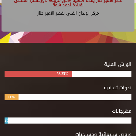
قصر الأمير طاز يقدم أمسية «أفرو-عربية» لأوركسترا الملتقى
بقيادة أحمد شمة
مركز الإبداع الفنى بقصر الأمير طاز
الورش الفنية
53.25%
ندوات ثقافية
11%
مهرجانات
2%
عروض سينمائية ومسرحيات