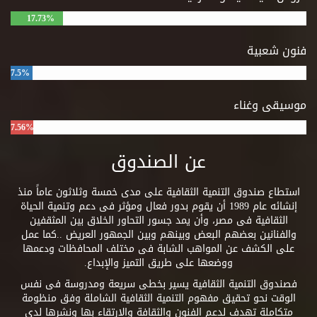
17.73%
فنون شعبية
7.5%
موسيقى وغناء
7.56%
عن الصندوق
استطاع صندوق التنمية الثقافية على مدى خمسة وثلاثون عاماً منذ
إنشائه عام 1989 أن يقوم بدور فعال ومؤثر فى دعم وتنمية الحياة
الثقافية فى مصر، وأن يمد جسور التحاور الخلاق بين المثقفين
والفنانين بعضهم البعض وبينهم وبين الجمهور العريض ..كما عمل
على الكشف عن المواهب الشابة فى مختلف المحافظات ودعمها
ووضعها على طريق التميز والإبداع.
فصندوق التنمية الثقافية يسير بخطى سريعة ومدروسة فى نفس
الوقت نحو تحقيق مفهوم التنمية الثقافية الشاملة وفق منظومة
متكاملة تهدف لدعم الفنون والثقافة والارتقاء بها ونشرها لدى