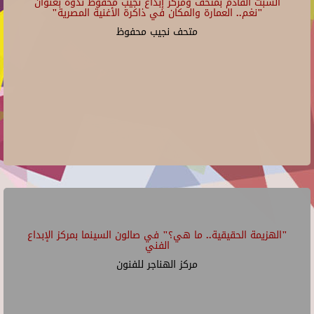
السبت القادم بمتحف ومركز إبداع نجيب محفوظ ندوة بعنوان
"نغم.. العمارة والمكان في ذاكرة الأغنية المصرية"
متحف نجيب محفوظ
"الهزيمة الحقيقية.. ما هي؟" في صالون السينما بمركز الإبداع
الفني
مركز الهناجر للفنون