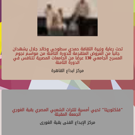
تحت رعاية وزيرة الثقافة حمدي سطوحي وخالد جلال يشهدان
جانبا من العروض المتقدمة للدورة الثامنة من مواسم نجوم
المسرح الجامعي 130 عرضًا من الجامعات المصرية تتنافس في
الدورة الثامنة
مركز ابداع القاهرة
"فلكلوريتا" تحيي أمسية للتراث الشعبي المصري بقبة الغوري
الجمعة المقبلة
مركز الإبداع الفنى بقبة الغورى