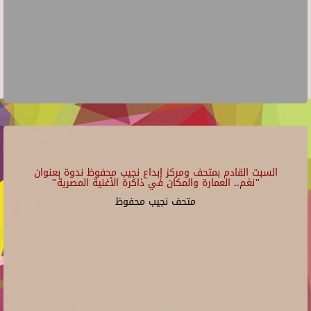
السبت القادم بمتحف ومركز إبداع نجيب محفوظ ندوة بعنوان
"نغم.. العمارة والمكان في ذاكرة الأغنية المصرية"
متحف نجيب محفوظ