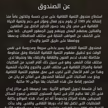
عن الصندوق
استطاع صندوق التنمية الثقافية على مدى خمسة وثلاثون عاماً منذ
إنشائه عام 1989 أن يقوم بدور فعال ومؤثر فى دعم وتنمية الحياة
الثقافية فى مصر، وأن يمد جسور التحاور الخلاق بين المثقفين
والفنانين بعضهم البعض وبينهم وبين الجمهور العريض ..كما عمل
على الكشف عن المواهب الشابة فى مختلف المحافظات ودعمها
ووضعها على طريق التميز والإبداع.
فصندوق التنمية الثقافية يسير بخطى سريعة ومدروسة فى نفس
الوقت نحو تحقيق مفهوم التنمية الثقافية الشاملة وفق منظومة
متكاملة تهدف لدعم الفنون والثقافة والارتقاء بها ونشرها لدى
مختلف فئات الشعب. وهو فى سبيل ذلك أقام العديد من المكتبات
العامة والمراكز الثقافية فى مختلف القرى والنجوع والأحياء الشعبية
وهذا من أهم الأعمال التى تضرب فى عمق مفهوم التنمية الثقافية.
وبلغ عدد المكتبات التى أنشأها الصندوق فى أماكن لم يكن من
المتصور إقامة مثل هذه المكتبات بها حوالى 90 مكتبة .
كما أن فلسفة تحويل المواقع الأثرية –بعد ترميمها–إلى مراكز إبداع
فنى كان لها عظيم الأثر فى تنمية المستوى الثقافى لجموع السكان
المحيطين بهذه المراكز وخصوصاً أنه تم إمداد هذه المواقع بكافة
المتطلبات التى تكفل لها أداء دورها الثقافى والفنى. وقد بدأت