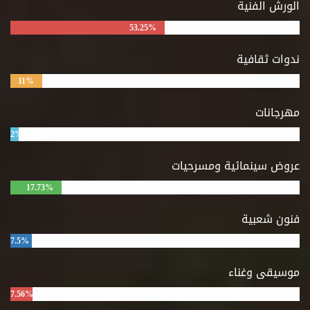
الورش الفنية
53.25%
ندوات ثقافية
11%
مهرجانات
2%
عروض سينمائية ومسرحيات
17.73%
فنون شعبية
7.5%
موسيقى وغناء
7.56%