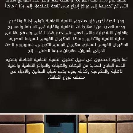
التجربة عام 1996 ببيت الهراوى وامتدت حتى وصل عدد المواقع الأثرية
التى تم تحويلها إلى مراكز إبداع فنى تابعة للصندوق إلى (16 ) مركزاً
.. .
ومن ناحية أخرى فإن صندوق التنمية الثقافية يتولى إدارة وتنظيم
ودعم العديد من المهرجانات الثقافية والفنية فى السينما والمسرح
والفنون التشكيلية والتى تعمل على دعم هذه الفنون والدفع بها فى
عملية التنمية والتطوير ومنها: المهرجان القومى للسينما المصرية،
المهرجان القومى للمسرح، مهرجان المسرح التجريبى، سمبوزيوم النحت
الدولى بأسوان، مهرجان سينما الطفل.....إلخ
كما يقوم الصندوق فى سبيل تحقيق التنمية الثقافية الشاملة بتقديم
الدعم المادى للعديد من الجهات والهيئات والمراكز الثقافية والفنية
الأهلية والحكومية وكذلك يقوم بدعم شباب الفنانين والأدباء فى
مختلف فروع الثقافة.