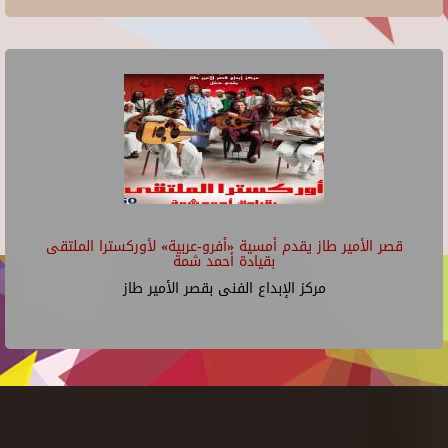
قصر الأمير طاز يقدم أمسية «أفرو-عربية» لأوركسترا الملتقى
بقيادة أحمد شمة
مركز الإبداع الفنى بقصر الأمير طاز