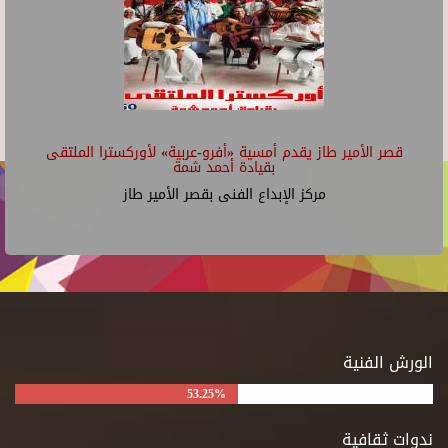
قصر الأمير طاز يقدم أمسية «أفرو-عربية» لأوركسترا الملتقى
بقيادة أحمد شمة
مركز الإبداع الفنى بقصر الأمير طاز
الورش الفنية
53.25%
ندوات ثقافية