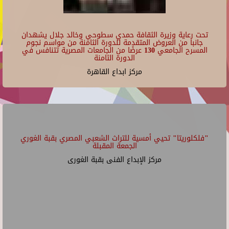
تحت رعاية وزيرة الثقافة حمدي سطوحي وخالد جلال يشهدان
جانبا من العروض المتقدمة للدورة الثامنة من مواسم نجوم
المسرح الجامعي 130 عرضًا من الجامعات المصرية تتنافس في
الدورة الثامنة
مركز ابداع القاهرة
"فلكلوريتا" تحيي أمسية للتراث الشعبي المصري بقبة الغوري
الجمعة المقبلة
مركز الإبداع الفنى بقبة الغورى