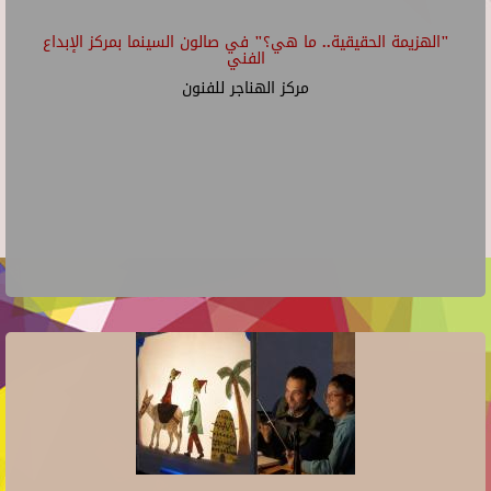
"الهزيمة الحقيقية.. ما هي؟" في صالون السينما بمركز الإبداع
الفني
مركز الهناجر للفنون