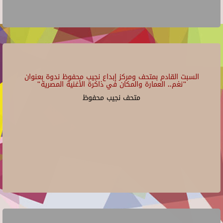
السبت القادم بمتحف ومركز إبداع نجيب محفوظ ندوة بعنوان
"نغم.. العمارة والمكان في ذاكرة الأغنية المصرية"
متحف نجيب محفوظ