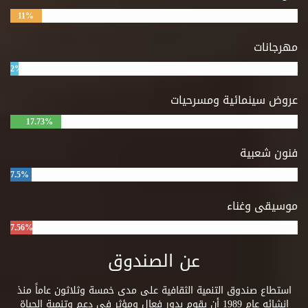
11%
مهرجانات
2%
عروض سينمائية ومسرحيات
17.73%
فنون شعبية
7.5%
موسيقى وغناء
7.56%
عن الصندوق
استطاع صندوق التنمية الثقافية على مدى خمسة وثلاثون عاماً منذ
إنشائه عام 1989 أن يقوم بدور فعال ومؤثر فى دعم وتنمية الحياة