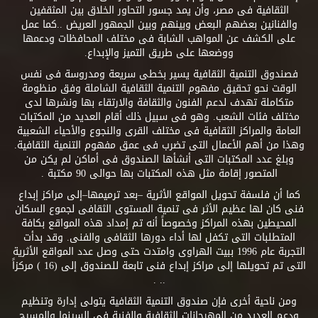
الثقافية فى مصر، وأن يمد جسور التحاور الخلاق بين المثقفين
والفنانين بعضهم البعض وبينهم وبين الجمهور العريض ..كما عمل
على الكشف عن المواهب الشابة فى مختلف المحافظات ودعمها
ووضعها على طريق التميز والإبداع.
فصندوق التنمية الثقافية يسير بخطى سريعة ومدروسة فى نفس
الوقت نحو تحقيق مفهوم التنمية الثقافية الشاملة وفق منظومة
متكاملة تهدف لدعم الفنون والثقافة والارتقاء بها ونشرها لدى
مختلف فئات الشعب. وهو فى سبيل ذلك أقام العديد من المكتبات
العامة والمراكز الثقافية فى مختلف القرى والنجوع والأحياء الشعبية
وهذا من أهم الأعمال التى تضرب فى عمق مفهوم التنمية الثقافية.
وبلغ عدد المكتبات التى أنشأها الصندوق فى أماكن لم يكن من
المتصور إقامة مثل هذه المكتبات بها حوالى 90 مكتبة .
كما أن فلسفة تحويل المواقع الأثرية –بعد ترميمها–إلى مراكز إبداع
فنى كان لها عظيم الأثر فى تنمية المستوى الثقافى لجموع السكان
المحيطين بهذه المراكز وخصوصاً أنه تم إمداد هذه المواقع بكافة
المتطلبات التى تكفل لها أداء دورها الثقافى والفنى. وقد بدأت
التجربة عام 1996 ببيت الهراوى وامتدت حتى وصل عدد المواقع الأثرية
التى تم تحويلها إلى مراكز إبداع فنى تابعة للصندوق إلى (16 ) مركزاً
.. .
ومن ناحية أخرى فإن صندوق التنمية الثقافية يتولى إدارة وتنظيم
ودعم العديد من المهرجانات الثقافية والفنية فى السينما والمسرح