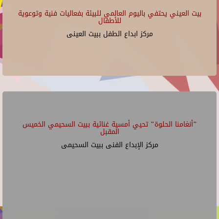
بيت العيني يحتفي باليوم العالمي للبيئة بفعاليات فنية وتوعوية
للأطفال
مركز ابداع الطفل ببيت العينى
"أنغامنا الحلوة" تحيي أمسية غنائية ببيت السحيمي الخميس
المقبل
مركز الإبداع الفنى ببيت السحيمى