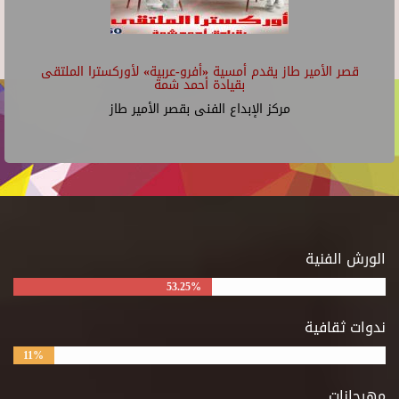
قصر الأمير طاز يقدم أمسية «أفرو-عربية» لأوركسترا الملتقى
بقيادة أحمد شمة
مركز الإبداع الفنى بقصر الأمير طاز
الورش الفنية
53.25%
ندوات ثقافية
11%
مهرجانات