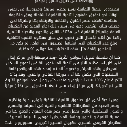
ووضعها على طريق التميز والإبداع.
فصندوق التنمية الثقافية يسير بخطى سريعة ومدروسة فى نفس
الوقت نحو تحقيق مفهوم التنمية الثقافية الشاملة وفق منظومة
متكاملة تهدف لدعم الفنون والثقافة والارتقاء بها ونشرها لدى
مختلف فئات الشعب. وهو فى سبيل ذلك أقام العديد من المكتبات
العامة والمراكز الثقافية فى مختلف القرى والنجوع والأحياء الشعبية
وهذا من أهم الأعمال التى تضرب فى عمق مفهوم التنمية الثقافية.
وبلغ عدد المكتبات التى أنشأها الصندوق فى أماكن لم يكن من
المتصور إقامة مثل هذه المكتبات بها حوالى 90 مكتبة .
كما أن فلسفة تحويل المواقع الأثرية –بعد ترميمها–إلى مراكز إبداع
فنى كان لها عظيم الأثر فى تنمية المستوى الثقافى لجموع السكان
المحيطين بهذه المراكز وخصوصاً أنه تم إمداد هذه المواقع بكافة
المتطلبات التى تكفل لها أداء دورها الثقافى والفنى. وقد بدأت
التجربة عام 1996 ببيت الهراوى وامتدت حتى وصل عدد المواقع الأثرية
التى تم تحويلها إلى مراكز إبداع فنى تابعة للصندوق إلى (16 ) مركزاً
.. .
ومن ناحية أخرى فإن صندوق التنمية الثقافية يتولى إدارة وتنظيم
ودعم العديد من المهرجانات الثقافية والفنية فى السينما والمسرح
والفنون التشكيلية والتى تعمل على دعم هذه الفنون والدفع بها فى
عملية التنمية والتطوير ومنها: المهرجان القومى للسينما المصرية،
المهرجان القومى للمسرح، مهرجان المسرح التجريبى، سمبوزيوم النحت