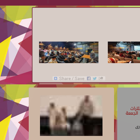
تراث
الجمعة
رى