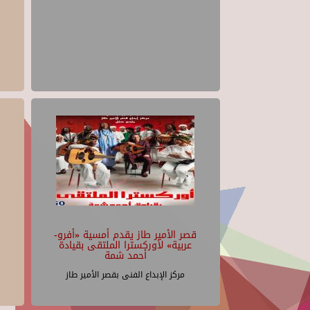
قصر الأمير طاز يقدم أمسية «أفرو-
عربية» لأوركسترا الملتقى بقيادة
أحمد شمة
مركز الإبداع الفنى بقصر الأمير طاز