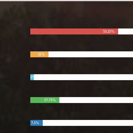
53.25%
11%
2%
17.73%
7.5%