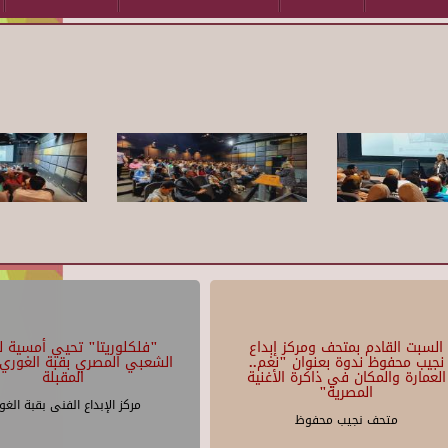
السبت القادم بمتحف ومركز إبداع
"فلكلوريتا" تحيي أمسية لل
نجيب محفوظ ندوة بعنوان "نغم..
الشعبي المصري بقبة الغوري 
العمارة والمكان في ذاكرة الأغنية
المقبلة
المصرية"
مركز الإبداع الفنى بقبة الغو
متحف نجيب محفوظ