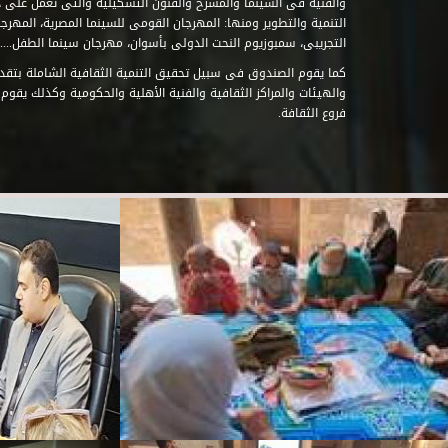
والفنية فى السينما والمسرح والفنون التشكيلية والتى تعمل على 
التنمية والتطوير ومنها: المهرجان القومى للسينما المصرية، المهر
التجريبى، سمبوزيوم النحت الدولى بأسوان، مهرجان سينما الطفل.....
كما يقوم الصندوق فى سبيل تحقيق التنمية الثقافية الشاملة بتقدي
والهيئات والمراكز الثقافية والفنية الأهلية والحكومية وكذلك يقوم
فروع الثقافة.