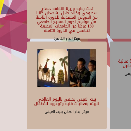
تحت رعاية وزيرة الثقافة حمدي
سطوحي وخالد جلال يشهدان جانبا
من العروض المتقدمة للدورة الثامنة
من مواسم نجوم المسرح الجامعي
130 عرضًا من الجامعات المصرية
تتنافس في الدورة الثامنة
مركز ابداع القاهرة
غنائية
قبل
يمى
بيت العيني يحتفي باليوم العالمي
للبيئة بفعاليات فنية وتوعوية للأطفال
مركز ابداع الطفل ببيت العينى