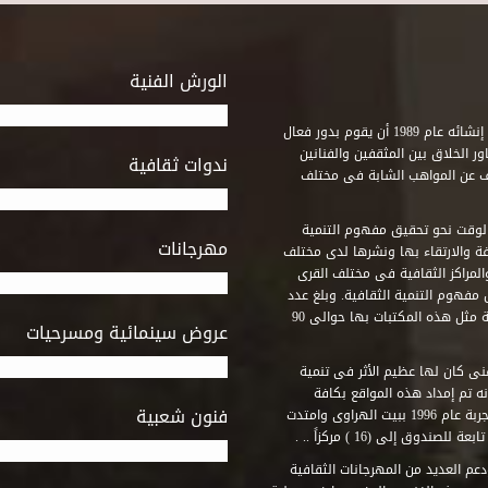
الورش الفنية
استطاع صندوق التنمية الثقافية على مدى خمسة وثلاثون عاماً منذ إنشائه عام 1989 أن يقوم بدور فعال
ر الخلاق بين المثقفين والفنانين
ندوات ثقافية
ف عن المواهب الشابة فى مختلف
وقت نحو تحقيق مفهوم التنمية
مهرجانات
ة والارتقاء بها ونشرها لدى مختلف
لمراكز الثقافية فى مختلف القرى
مفهوم التنمية الثقافية. وبلغ عدد
المكتبات التى أنشأها الصندوق فى أماكن لم يكن من المتصور إقامة مثل هذه المكتبات بها حوالى 90
عروض سينمائية ومسرحيات
فنى كان لها عظيم الأثر فى تنمية
ه تم إمداد هذه المواقع بكافة
فنون شعبية
المتطلبات التى تكفل لها أداء دورها الثقافى والفنى. وقد بدأت التجربة عام 1996 ببيت الهراوى وامتدت
وق إلى (16 ) مركزاً .. .
عم العديد من المهرجانات الثقافية