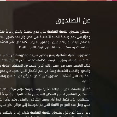
عن الصندوق
ومؤثر فى دعم وتنمية الحياة الثقافية فى مصر، وأن يمد جسور التحاو
بعضهم البعض وبينهم وبين الجمهور العريض ..كما عمل على الكش
المحافظات ودعمها ووضعها على طريق التميز والإبداع.
فصندوق التنمية الثقافية يسير بخطى سريعة ومدروسة فى نفس ال
الثقافية الشاملة وفق منظومة متكاملة تهدف لدعم الفنون والثقاف
فئات الشعب. وهو فى سبيل ذلك أقام العديد من المكتبات العامة وا
والنجوع والأحياء الشعبية وهذا من أهم الأعمال التى تضرب فى عمق 
مكتبة .
كما أن فلسفة تحويل المواقع الأثرية –بعد ترميمها–إلى مراكز إبداع 
المستوى الثقافى لجموع السكان المحيطين بهذه المراكز وخصوصاً أن
حتى وصل عدد المواقع الأثرية التى تم تحويلها إلى مراكز إبداع فنى تابعة للصند
ومن ناحية أخرى فإن صندوق التنمية الثقافية يتولى إدارة وتنظيم ود