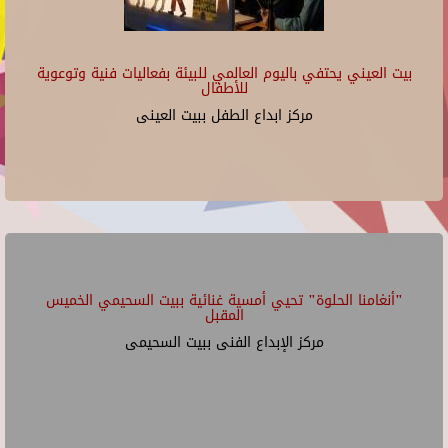
بيت العيني يحتفي باليوم العالمي للبيئة بفعاليات فنية وتوعوية
للأطفال
مركز ابداع الطفل ببيت العينى
"أنغامنا الحلوة" تحيي أمسية غنائية ببيت السحيمي الخميس
المقبل
مركز الإبداع الفنى ببيت السحيمى