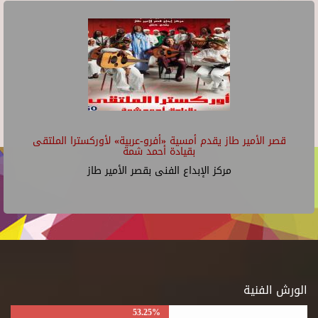
قصر الأمير طاز يقدم أمسية «أفرو-عربية» لأوركسترا الملتقى
بقيادة أحمد شمة
مركز الإبداع الفنى بقصر الأمير طاز
الورش الفنية
53.25%