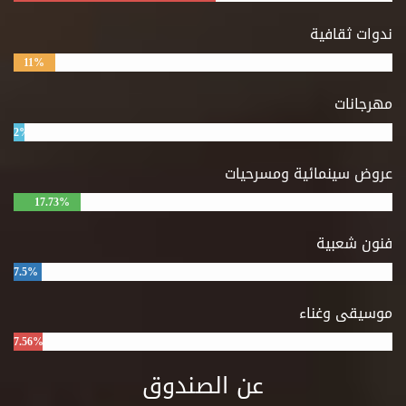
ندوات ثقافية
11%
مهرجانات
2%
عروض سينمائية ومسرحيات
17.73%
فنون شعبية
7.5%
موسيقى وغناء
7.56%
عن الصندوق