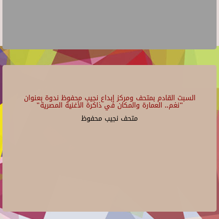
السبت القادم بمتحف ومركز إبداع نجيب محفوظ ندوة بعنوان
"نغم.. العمارة والمكان في ذاكرة الأغنية المصرية"
متحف نجيب محفوظ