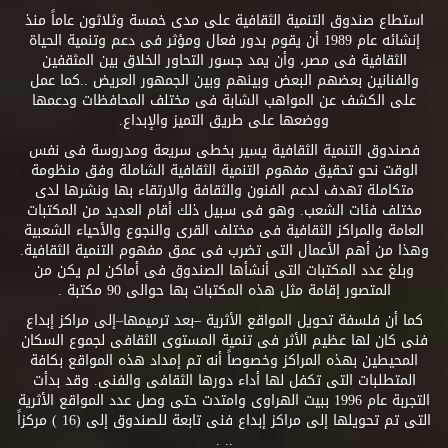
استطاع صندوق التنمية الثقافية على مدى خمسة وثلاثون عاماً منذ
إنشائه عام 1989 أن يقوم بدور فعال ومؤثر فى دعم وتنمية الحياة
الثقافية فى مصر، وأن يمد جسور التحاور الخلاق بين المثقفين
والفنانين بعضهم البعض وبينهم وبين الجمهور العريض ..كما عمل
على الكشف عن المواهب الشابة فى مختلف المحافظات ودعمها
ووضعها على طريق التميز والإبداع.
فصندوق التنمية الثقافية يسير بخطى سريعة ومدروسة فى نفس
الوقت نحو تحقيق مفهوم التنمية الثقافية الشاملة وفق منظومة
متكاملة تهدف لدعم الفنون والثقافة والارتقاء بها ونشرها لدى
مختلف فئات الشعب. وهو فى سبيل ذلك أقام العديد من المكتبات
العامة والمراكز الثقافية فى مختلف القرى والنجوع والأحياء الشعبية
وهذا من أهم الأعمال التى تضرب فى عمق مفهوم التنمية الثقافية.
وبلغ عدد المكتبات التى أنشأها الصندوق فى أماكن لم يكن من
المتصور إقامة مثل هذه المكتبات بها حوالى 90 مكتبة .
كما أن فلسفة تحويل المواقع الأثرية –بعد ترميمها–إلى مراكز إبداع
فنى كان لها عظيم الأثر فى تنمية المستوى الثقافى لجموع السكان
المحيطين بهذه المراكز وخصوصاً أنه تم إمداد هذه المواقع بكافة
المتطلبات التى تكفل لها أداء دورها الثقافى والفنى. وقد بدأت
التجربة عام 1996 ببيت الهراوى وامتدت حتى وصل عدد المواقع الأثرية
التى تم تحويلها إلى مراكز إبداع فنى تابعة للصندوق إلى (16 ) مركزاً
.. .