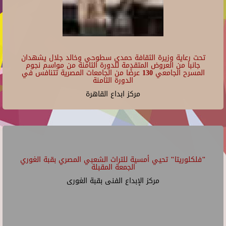
تحت رعاية وزيرة الثقافة حمدي سطوحي وخالد جلال يشهدان
جانبا من العروض المتقدمة للدورة الثامنة من مواسم نجوم
المسرح الجامعي 130 عرضًا من الجامعات المصرية تتنافس في
الدورة الثامنة
مركز ابداع القاهرة
"فلكلوريتا" تحيي أمسية للتراث الشعبي المصري بقبة الغوري
الجمعة المقبلة
مركز الإبداع الفنى بقبة الغورى