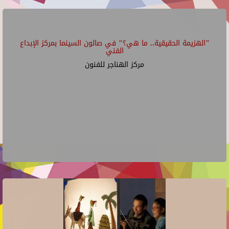
"الهزيمة الحقيقية.. ما هي؟" في صالون السينما بمركز الإبداع
الفني
مركز الهناجر للفنون