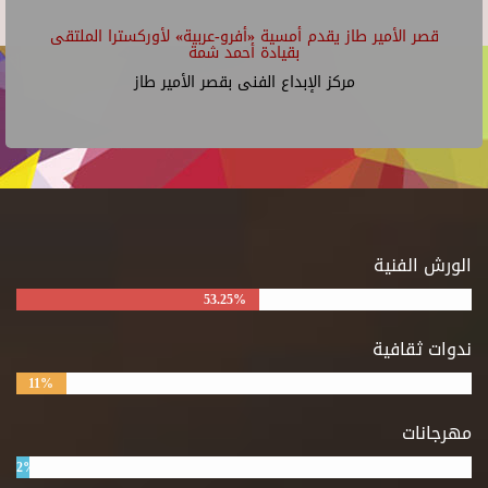
قصر الأمير طاز يقدم أمسية «أفرو-عربية» لأوركسترا الملتقى
بقيادة أحمد شمة
مركز الإبداع الفنى بقصر الأمير طاز
الورش الفنية
53.25%
ندوات ثقافية
11%
مهرجانات
2%