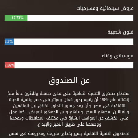
عروض سينمائية ومسرحيات
17.73%
فنون شعبية
7.5%
موسيقى وغناء
7.56%
عن الصندوق
استطاع صندوق التنمية الثقافية على مدى خمسة وثلاثون عاماً منذ
إنشائه عام 1989 أن يقوم بدور فعال ومؤثر فى دعم وتنمية الحياة
الثقافية فى مصر، وأن يمد جسور التحاور الخلاق بين المثقفين
والفنانين بعضهم البعض وبينهم وبين الجمهور العريض ..كما عمل
على الكشف عن المواهب الشابة فى مختلف المحافظات ودعمها
ووضعها على طريق التميز والإبداع.
فصندوق التنمية الثقافية يسير بخطى سريعة ومدروسة فى نفس