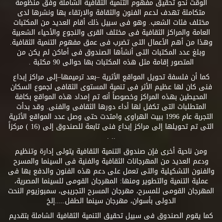
الوقت نحو تحقيق مفهوم التنمية الثقافية الشاملة وفق منظومة
متكاملة تهدف لدعم الفنون والثقافة والارتقاء بها ونشرها لدى
مختلف فئات الشعب. وهو فى سبيل ذلك أقام العديد من المكتبات
العامة والمراكز الثقافية فى مختلف القرى والنجوع والأحياء الشعبية
وهذا من أهم الأعمال التى تضرب فى عمق مفهوم التنمية الثقافية.
وبلغ عدد المكتبات التى أنشأها الصندوق فى أماكن لم يكن من
المتصور إقامة مثل هذه المكتبات بها حوالى 90 مكتبة .
كما أن فلسفة تحويل المواقع الأثرية –بعد ترميمها–إلى مراكز إبداع
فنى كان لها عظيم الأثر فى تنمية المستوى الثقافى لجموع السكان
المحيطين بهذه المراكز وخصوصاً أنه تم إمداد هذه المواقع بكافة
المتطلبات التى تكفل لها أداء دورها الثقافى والفنى. وقد بدأت
التجربة عام 1996 ببيت الهراوى وامتدت حتى وصل عدد المواقع الأثرية
التى تم تحويلها إلى مراكز إبداع فنى تابعة للصندوق إلى (16 ) مركزاً
.. .
ومن ناحية أخرى فإن صندوق التنمية الثقافية يتولى إدارة وتنظيم
ودعم العديد من المهرجانات الثقافية والفنية فى السينما والمسرح
والفنون التشكيلية والتى تعمل على دعم هذه الفنون والدفع بها فى
عملية التنمية والتطوير ومنها: المهرجان القومى للسينما المصرية،
المهرجان القومى للمسرح، مهرجان المسرح التجريبى، سمبوزيوم النحت
الدولى بأسوان، مهرجان سينما الطفل.....إلخ
كما يقوم الصندوق فى سبيل تحقيق التنمية الثقافية الشاملة بتقديم