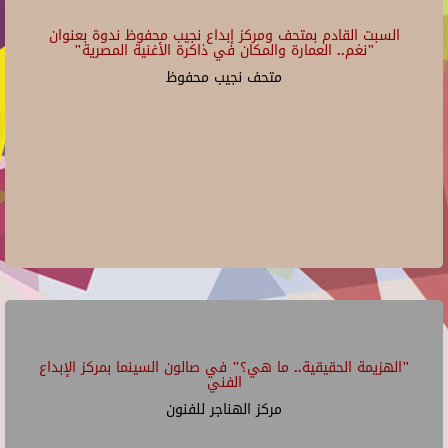
السبت القادم بمتحف ومركز إبداع نجيب محفوظ ندوة بعنوان
"نغم.. العمارة والمكان في ذاكرة الأغنية المصرية"
متحف نجيب محفوظ
"الهزيمة الحقيقية.. ما هي؟" في صالون السينما بمركز الإبداع
الفني
مركز الهناجر للفنون