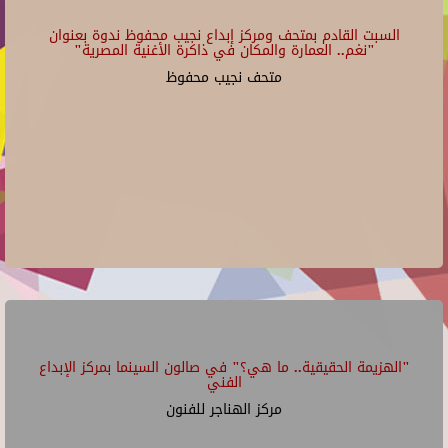
السبت القادم بمتحف ومركز إبداع نجيب محفوظ ندوة بعنوان
"نغم.. العمارة والمكان في ذاكرة الأغنية المصرية"
متحف نجيب محفوظ
"الهزيمة الحقيقية.. ما هي؟" في صالون السينما بمركز الإبداع
الفني
مركز الهناجر للفنون