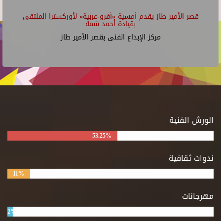
قصر الأمير طاز يقدم أمسية «أفرو-عربية» لأوركسترا الملتقى
بقيادة أحمد شمة
مركز الإبداع الفنى بقصر الأمير طاز
الورش الفنية
53.25%
ندوات ثقافية
11%
مهرجانات
2%