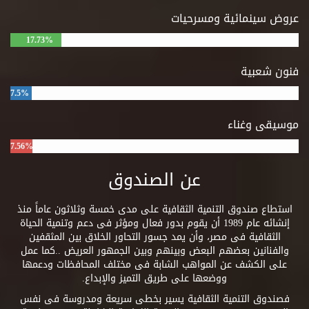
عروض سينمائية ومسرحيات
17.73%
فنون شعبية
7.5%
موسيقى وغناء
7.56%
عن الصندوق
استطاع صندوق التنمية الثقافية على مدى خمسة وثلاثون عاماً منذ
إنشائه عام 1989 أن يقوم بدور فعال ومؤثر فى دعم وتنمية الحياة
الثقافية فى مصر، وأن يمد جسور التحاور الخلاق بين المثقفين
والفنانين بعضهم البعض وبينهم وبين الجمهور العريض ..كما عمل
على الكشف عن المواهب الشابة فى مختلف المحافظات ودعمها
ووضعها على طريق التميز والإبداع.
فصندوق التنمية الثقافية يسير بخطى سريعة ومدروسة فى نفس