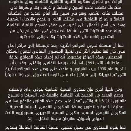
الوقت نحو تحقيق مفهوم التنمية الثقافية الشاملة وفق منظومة
متكاملة تهدف لدعم الفنون والثقافة والارتقاء بها ونشرها لدى
مختلف فئات الشعب. وهو فى سبيل ذلك أقام العديد من المكتبات
العامة والمراكز الثقافية فى مختلف القرى والنجوع والأحياء الشعبية
وهذا من أهم الأعمال التى تضرب فى عمق مفهوم التنمية الثقافية.
وبلغ عدد المكتبات التى أنشأها الصندوق فى أماكن لم يكن من
المتصور إقامة مثل هذه المكتبات بها حوالى 90 مكتبة .
كما أن فلسفة تحويل المواقع الأثرية –بعد ترميمها–إلى مراكز إبداع
فنى كان لها عظيم الأثر فى تنمية المستوى الثقافى لجموع السكان
المحيطين بهذه المراكز وخصوصاً أنه تم إمداد هذه المواقع بكافة
المتطلبات التى تكفل لها أداء دورها الثقافى والفنى. وقد بدأت
التجربة عام 1996 ببيت الهراوى وامتدت حتى وصل عدد المواقع الأثرية
التى تم تحويلها إلى مراكز إبداع فنى تابعة للصندوق إلى (16 ) مركزاً
.. .
ومن ناحية أخرى فإن صندوق التنمية الثقافية يتولى إدارة وتنظيم
ودعم العديد من المهرجانات الثقافية والفنية فى السينما والمسرح
والفنون التشكيلية والتى تعمل على دعم هذه الفنون والدفع بها فى
عملية التنمية والتطوير ومنها: المهرجان القومى للسينما المصرية،
المهرجان القومى للمسرح، مهرجان المسرح التجريبى، سمبوزيوم النحت
الدولى بأسوان، مهرجان سينما الطفل.....إلخ
كما يقوم الصندوق فى سبيل تحقيق التنمية الثقافية الشاملة بتقديم