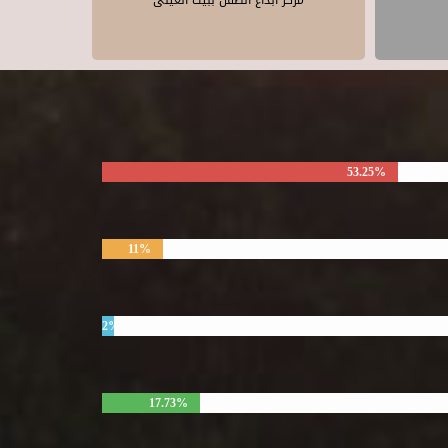
مركز ابداع الطفل ببيت العينى
53.25%
11%
2%
17.73%