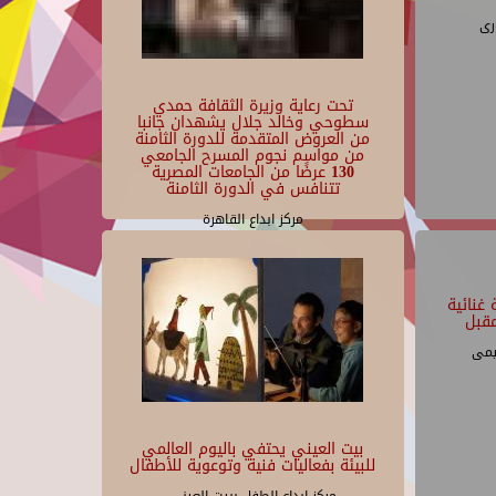
رى
تحت رعاية وزيرة الثقافة حمدي
سطوحي وخالد جلال يشهدان جانبا
من العروض المتقدمة للدورة الثامنة
من مواسم نجوم المسرح الجامعي
130 عرضًا من الجامعات المصرية
تتنافس في الدورة الثامنة
مركز ابداع القاهرة
غنائية
قبل
يمى
بيت العيني يحتفي باليوم العالمي
للبيئة بفعاليات فنية وتوعوية للأطفال