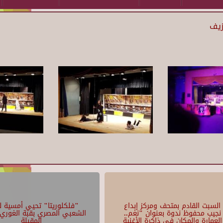
زيف
السبت القادم بمتحف ومركز إبداع
"فلكلوريتا" تحيي أمسية لل
نجيب محفوظ ندوة بعنوان "نغم..
الشعبي المصري بقبة الغوري 
العمارة والمكان في ذاكرة الأغنية
المقبلة