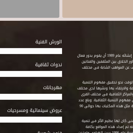
الورش الفنية
استطاع صندوق التنمية الثقافية على مدى خمسة وثلاثون عاماً منذ إنشائه عام 1989 أن يقوم بدور فعال
ر الخلاق بين المثقفين والفنانين
ندوات ثقافية
ف عن المواهب الشابة فى مختلف
وقت نحو تحقيق مفهوم التنمية
مهرجانات
ة والارتقاء بها ونشرها لدى مختلف
لمراكز الثقافية فى مختلف القرى
مفهوم التنمية الثقافية. وبلغ عدد
المكتبات التى أنشأها الصندوق فى أماكن لم يكن من المتصور إقامة مثل هذه المكتبات بها حوالى 90
عروض سينمائية ومسرحيات
فنى كان لها عظيم الأثر فى تنمية
ه تم إمداد هذه المواقع بكافة
المتطلبات التى تكفل لها أداء دورها الثقافى والفنى. وقد بدأت التجربة عام 1996 ببيت الهراوى وامتدت