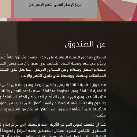
مركز الإبداع الفنى بقصر الأمير طاز
عن الصندوق
ومؤثر فى دعم وتنمية الحياة الثقافية فى مصر، وأن يمد جسور التحاو
بعضهم البعض وبينهم وبين الجمهور العريض ..كما عمل على الكش
المحافظات ودعمها ووضعها على طريق التميز والإبداع.
فصندوق التنمية الثقافية يسير بخطى سريعة ومدروسة فى نفس ال
الثقافية الشاملة وفق منظومة متكاملة تهدف لدعم الفنون والثقاف
فئات الشعب. وهو فى سبيل ذلك أقام العديد من المكتبات العامة وا
والنجوع والأحياء الشعبية وهذا من أهم الأعمال التى تضرب فى عمق 
مكتبة .
كما أن فلسفة تحويل المواقع الأثرية –بعد ترميمها–إلى مراكز إبداع 
المستوى الثقافى لجموع السكان المحيطين بهذه المراكز وخصوصاً أن