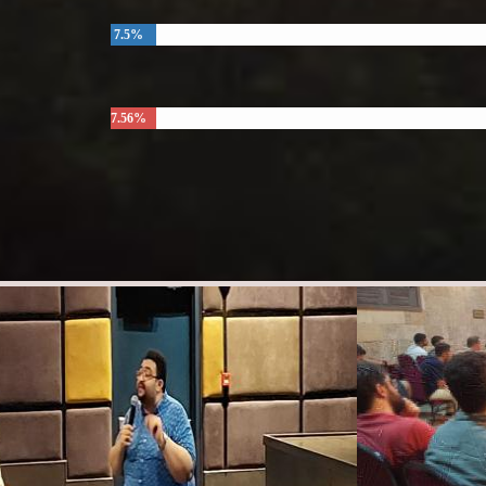
7.5%
7.56%