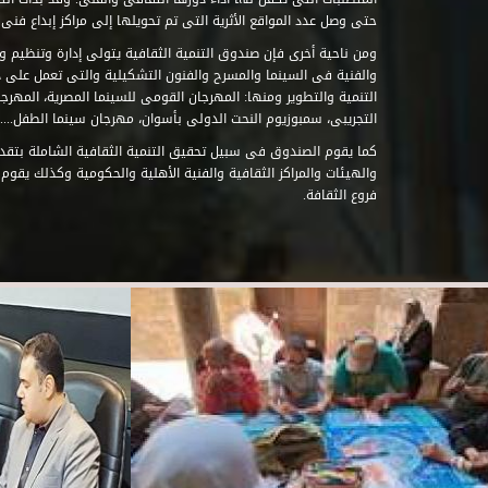
حتى وصل عدد المواقع الأثرية التى تم تحويلها إلى مراكز إبداع فنى تابعة للصند
ومن ناحية أخرى فإن صندوق التنمية الثقافية يتولى إدارة وتنظيم ود
والفنية فى السينما والمسرح والفنون التشكيلية والتى تعمل على 
التنمية والتطوير ومنها: المهرجان القومى للسينما المصرية، المهر
التجريبى، سمبوزيوم النحت الدولى بأسوان، مهرجان سينما الطفل.....
كما يقوم الصندوق فى سبيل تحقيق التنمية الثقافية الشاملة بتقدي
والهيئات والمراكز الثقافية والفنية الأهلية والحكومية وكذلك يقوم
فروع الثقافة.