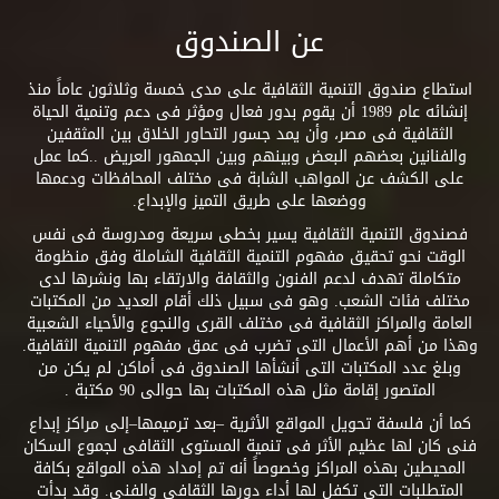
عن الصندوق
استطاع صندوق التنمية الثقافية على مدى خمسة وثلاثون عاماً منذ
إنشائه عام 1989 أن يقوم بدور فعال ومؤثر فى دعم وتنمية الحياة
الثقافية فى مصر، وأن يمد جسور التحاور الخلاق بين المثقفين
والفنانين بعضهم البعض وبينهم وبين الجمهور العريض ..كما عمل
على الكشف عن المواهب الشابة فى مختلف المحافظات ودعمها
ووضعها على طريق التميز والإبداع.
فصندوق التنمية الثقافية يسير بخطى سريعة ومدروسة فى نفس
الوقت نحو تحقيق مفهوم التنمية الثقافية الشاملة وفق منظومة
متكاملة تهدف لدعم الفنون والثقافة والارتقاء بها ونشرها لدى
مختلف فئات الشعب. وهو فى سبيل ذلك أقام العديد من المكتبات
العامة والمراكز الثقافية فى مختلف القرى والنجوع والأحياء الشعبية
وهذا من أهم الأعمال التى تضرب فى عمق مفهوم التنمية الثقافية.
وبلغ عدد المكتبات التى أنشأها الصندوق فى أماكن لم يكن من
المتصور إقامة مثل هذه المكتبات بها حوالى 90 مكتبة .
كما أن فلسفة تحويل المواقع الأثرية –بعد ترميمها–إلى مراكز إبداع
فنى كان لها عظيم الأثر فى تنمية المستوى الثقافى لجموع السكان
المحيطين بهذه المراكز وخصوصاً أنه تم إمداد هذه المواقع بكافة
المتطلبات التى تكفل لها أداء دورها الثقافى والفنى. وقد بدأت