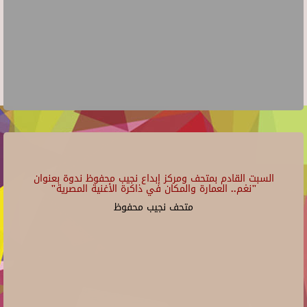
السبت القادم بمتحف ومركز إبداع نجيب محفوظ ندوة بعنوان
"نغم.. العمارة والمكان في ذاكرة الأغنية المصرية"
متحف نجيب محفوظ