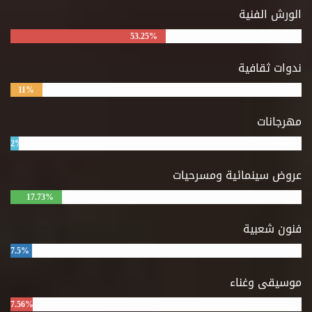
الورش الفنية
53.25%
ندوات ثقافية
11%
مهرجانات
2%
عروض سينمائية ومسرحيات
17.73%
فنون شعبية
7.5%
موسيقى وغناء
7.56%