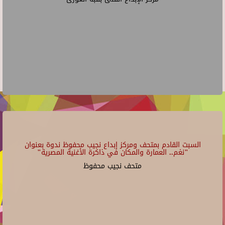
السبت القادم بمتحف ومركز إبداع نجيب محفوظ ندوة بعنوان
"نغم.. العمارة والمكان في ذاكرة الأغنية المصرية"
متحف نجيب محفوظ