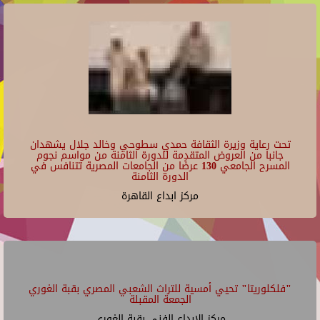
تحت رعاية وزيرة الثقافة حمدي سطوحي وخالد جلال يشهدان
جانبا من العروض المتقدمة للدورة الثامنة من مواسم نجوم
المسرح الجامعي 130 عرضًا من الجامعات المصرية تتنافس في
الدورة الثامنة
مركز ابداع القاهرة
"فلكلوريتا" تحيي أمسية للتراث الشعبي المصري بقبة الغوري
الجمعة المقبلة
مركز الإبداع الفنى بقبة الغورى