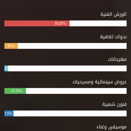
الورش الفنية
53.25%
ندوات ثقافية
11%
مهرجانات
2%
عروض سينمائية ومسرحيات
17.73%
فنون شعبية
7.5%
موسيقى وغناء