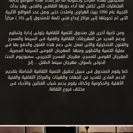
المحيطين بهذه المراكز وخصوصاً أنه تم إمداد هذه المواقع بكافة
المتطلبات التى تكفل لها أداء دورها الثقافى والفنى. وقد بدأت
التجربة عام 1996 ببيت الهراوى وامتدت حتى وصل عدد المواقع الأثرية
التى تم تحويلها إلى مراكز إبداع فنى تابعة للصندوق إلى (16 ) مركزاً
.. .
ومن ناحية أخرى فإن صندوق التنمية الثقافية يتولى إدارة وتنظيم
ودعم العديد من المهرجانات الثقافية والفنية فى السينما والمسرح
والفنون التشكيلية والتى تعمل على دعم هذه الفنون والدفع بها فى
عملية التنمية والتطوير ومنها: المهرجان القومى للسينما المصرية،
المهرجان القومى للمسرح، مهرجان المسرح التجريبى، سمبوزيوم النحت
الدولى بأسوان، مهرجان سينما الطفل.....إلخ
كما يقوم الصندوق فى سبيل تحقيق التنمية الثقافية الشاملة بتقديم
الدعم المادى للعديد من الجهات والهيئات والمراكز الثقافية والفنية
الأهلية والحكومية وكذلك يقوم بدعم شباب الفنانين والأدباء فى
مختلف فروع الثقافة.