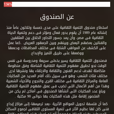
7.56%
عن الصندوق
استطاع صندوق التنمية الثقافية على مدى خمسة وثلاثون عاماً منذ
إنشائه عام 1989 أن يقوم بدور فعال ومؤثر فى دعم وتنمية الحياة
الثقافية فى مصر، وأن يمد جسور التحاور الخلاق بين المثقفين
والفنانين بعضهم البعض وبينهم وبين الجمهور العريض ..كما عمل
على الكشف عن المواهب الشابة فى مختلف المحافظات ودعمها
ووضعها على طريق التميز والإبداع.
فصندوق التنمية الثقافية يسير بخطى سريعة ومدروسة فى نفس
الوقت نحو تحقيق مفهوم التنمية الثقافية الشاملة وفق منظومة
متكاملة تهدف لدعم الفنون والثقافة والارتقاء بها ونشرها لدى
مختلف فئات الشعب. وهو فى سبيل ذلك أقام العديد من المكتبات
العامة والمراكز الثقافية فى مختلف القرى والنجوع والأحياء الشعبية
وهذا من أهم الأعمال التى تضرب فى عمق مفهوم التنمية الثقافية.
وبلغ عدد المكتبات التى أنشأها الصندوق فى أماكن لم يكن من
المتصور إقامة مثل هذه المكتبات بها حوالى 90 مكتبة .
كما أن فلسفة تحويل المواقع الأثرية –بعد ترميمها–إلى مراكز إبداع
فنى كان لها عظيم الأثر فى تنمية المستوى الثقافى لجموع السكان