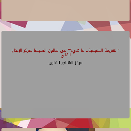
"الهزيمة الحقيقية.. ما هي؟" في صالون السينما بمركز الإبداع
الفني
مركز الهناجر للفنون