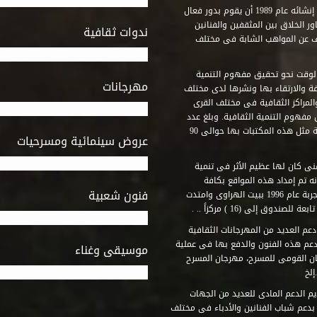
استطاع صندوق التنمية الثقافية على مدى خمسة وثلاثون عاماً منذ إنشائه عام 1989 أن يقوم بدور فعال
ر الخلاق بين المثقفين والفنانين
ندوات ثقافية
ف عن المواهب الشابة فى مختلف
وقت نحو تحقيق مفهوم التنمية
مهرجانات
ة والارتقاء بها ونشرها لدى مختلف
لمراكز الثقافية فى مختلف القرى
مفهوم التنمية الثقافية. وبلغ عدد
المكتبات التى أنشأها الصندوق فى أماكن لم يكن من المتصور إقامة مثل هذه المكتبات بها حوالى 90
عروض سينمائية ومسرحيات
فنى كان لها عظيم الأثر فى تنمية
ه تم إمداد هذه المواقع بكافة
فنون شعبية
المتطلبات التى تكفل لها أداء دورها الثقافى والفنى. وقد بدأت التجربة عام 1996 ببيت الهراوى وامتدت
وق إلى (16 ) مركزاً .. .
عم العديد من المهرجانات الثقافية
دعم هذه الفنون والدفع بها فى عملية
موسيقى وغناء
جان القومى للمسرح، مهرجان المسرح
إلخ
م الدعم المادى للعديد من الجهات
 بدعم شباب الفنانين والأدباء فى مختلف