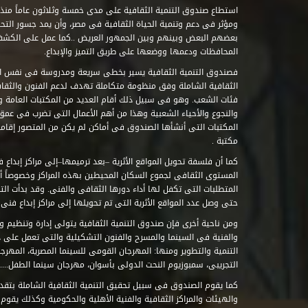
ومؤثر فى دعم وتنمية الحياة الثقافية فى مصر، وأن يمد جسور التحاو
بعضهم البعض وبينهم وبين الجمهور العريض ..كما عمل على الكش
المحافظات ودعمها ووضعها على طريق التميز والإبداع.
فصندوق التنمية الثقافية يسير بخطى سريعة ومدروسة فى نفس ال
الثقافية الشاملة وفق منظومة متكاملة تهدف لدعم الفنون والثقاف
فئات الشعب. وهو فى سبيل ذلك أقام العديد من المكتبات العامة وا
والنجوع والأحياء الشعبية وهذا من أهم الأعمال التى تضرب فى عمق 
مكتبة .
كما أن فلسفة تحويل المواقع الأثرية –بعد ترميمها–إلى مراكز إبداع 
المستوى الثقافى لجموع السكان المحيطين بهذه المراكز وخصوصاً أن
حتى وصل عدد المواقع الأثرية التى تم تحويلها إلى مراكز إبداع فنى تابعة للصند
ومن ناحية أخرى فإن صندوق التنمية الثقافية يتولى إدارة وتنظيم ود
والفنية فى السينما والمسرح والفنون التشكيلية والتى تعمل على 
التنمية والتطوير ومنها: المهرجان القومى للسينما المصرية، المهر
التجريبى، سمبوزيوم النحت الدولى بأسوان، مهرجان سينما الطفل.....
كما يقوم الصندوق فى سبيل تحقيق التنمية الثقافية الشاملة بتقدي
والهيئات والمراكز الثقافية والفنية الأهلية والحكومية وكذلك يقوم