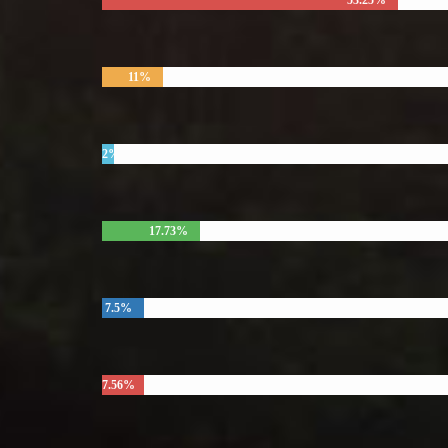
53.25%
11%
2%
17.73%
7.5%
7.56%