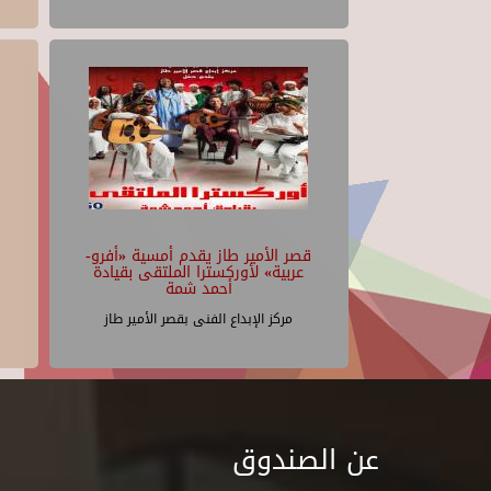
قصر الأمير طاز يقدم أمسية «أفرو-
عربية» لأوركسترا الملتقى بقيادة
أحمد شمة
مركز الإبداع الفنى بقصر الأمير طاز
عن الصندوق