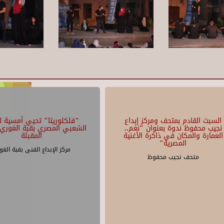
السبت القادم بمتحف ومركز إبداع
"فلكلوريتا" تحيي أمسية لل
نجيب محفوظ ندوة بعنوان "نغم..
الشعبي المصري بقبة الغوري 
العمارة والمكان في ذاكرة الأغنية
المقبلة
المصرية"
مركز الإبداع الفنى بقبة الغو
متحف نجيب محفوظ