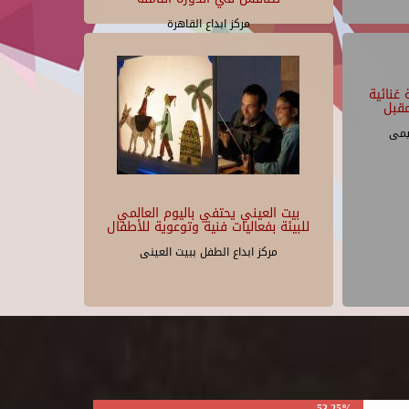
مركز ابداع القاهرة
غنائية
قبل
يمى
بيت العيني يحتفي باليوم العالمي
للبيئة بفعاليات فنية وتوعوية للأطفال
مركز ابداع الطفل ببيت العينى