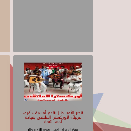
قصر الأمير طاز يقدم أمسية «أفرو-
عربية» لأوركسترا الملتقى بقيادة
أحمد شمة
مركز الإبداع الفنى بقصر الأمير طاز