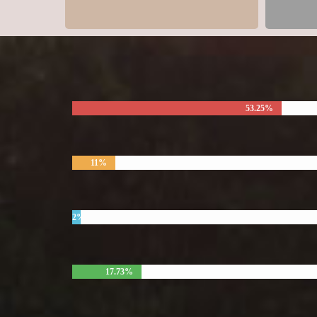
53.25%
11%
2%
17.73%