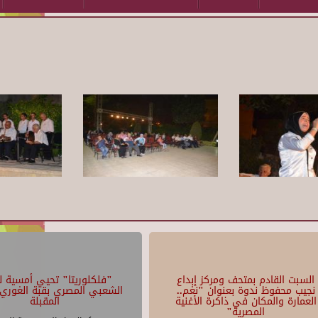
السبت القادم بمتحف ومركز إبداع
"فلكلوريتا" تحيي أمسية لل
نجيب محفوظ ندوة بعنوان "نغم..
الشعبي المصري بقبة الغوري 
العمارة والمكان في ذاكرة الأغنية
المقبلة
المصرية"