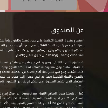
عن الصندوق
ومؤثر فى دعم وتنمية الحياة الثقافية فى مصر، وأن يمد جسور التحاو
بعضهم البعض وبينهم وبين الجمهور العريض ..كما عمل على الكش
المحافظات ودعمها ووضعها على طريق التميز والإبداع.
فصندوق التنمية الثقافية يسير بخطى سريعة ومدروسة فى نفس ال
الثقافية الشاملة وفق منظومة متكاملة تهدف لدعم الفنون والثقاف
فئات الشعب. وهو فى سبيل ذلك أقام العديد من المكتبات العامة وا
والنجوع والأحياء الشعبية وهذا من أهم الأعمال التى تضرب فى عمق 
مكتبة .
كما أن فلسفة تحويل المواقع الأثرية –بعد ترميمها–إلى مراكز إبداع 
المستوى الثقافى لجموع السكان المحيطين بهذه المراكز وخصوصاً أن