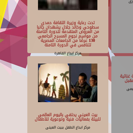
رى
تحت رعاية وزيرة الثقافة حمدي
سطوحي وخالد جلال يشهدان جانبا
من العروض المتقدمة للدورة الثامنة
من مواسم نجوم المسرح الجامعي
130 عرضًا من الجامعات المصرية
تتنافس في الدورة الثامنة
مركز ابداع القاهرة
غنائية
قبل
يمى
بيت العيني يحتفي باليوم العالمي
للبيئة بفعاليات فنية وتوعوية للأطفال
مركز ابداع الطفل ببيت العينى