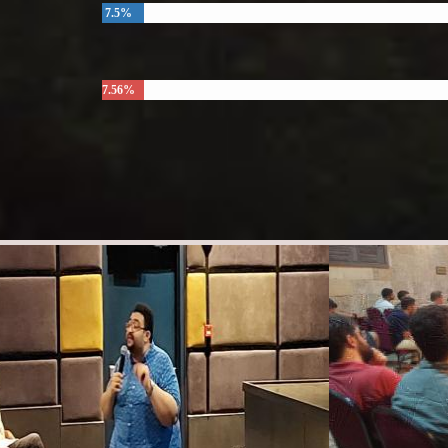
7.5%
7.56%