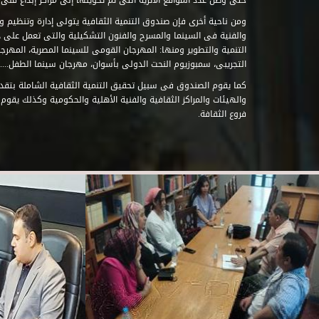
حتى وصل عدد المواقع الأثرية التى تم تحويلها إلى مراكز إبداع فنى تابعة للصند
ومن ناحية أخرى فإن صندوق التنمية الثقافية يتولى إدارة وتنظيم ود
والفنية فى السينما والمسرح والفنون التشكيلية والتى تعمل على 
التنمية والتطوير ومنها: المهرجان القومى للسينما المصرية، المهر
التجريبى، سمبوزيوم النحت الدولى بأسوان، مهرجان سينما الطفل.....
كما يقوم الصندوق فى سبيل تحقيق التنمية الثقافية الشاملة بتقدي
والهيئات والمراكز الثقافية والفنية الأهلية والحكومية وكذلك يقوم
فروع الثقافة.