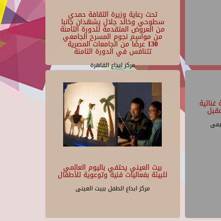
تحت رعاية وزيرة الثقافة حمدي
سطوحي وخالد جلال يشهدان جانبا
من العروض المتقدمة للدورة الثامنة
من مواسم نجوم المسرح الجامعي
130 عرضًا من الجامعات المصرية
تتنافس في الدورة الثامنة
مركز ابداع القاهرة
غنائية
قبل
يمى
بيت العيني يحتفي باليوم العالمي
للبيئة بفعاليات فنية وتوعوية للأطفال
مركز ابداع الطفل ببيت العينى