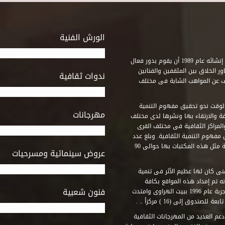
الورش الفنية
استطاع صندوق التنمية الثقافية على مدى خمسة وثلاثون عاماً منذ إنشائه عام 1989 أن يقوم بدور فعال
ر الخلاق بين المثقفين والفنانين
ندوات ثقافية
ف عن المواهب الشابة فى مختلف
وقت نحو تحقيق مفهوم التنمية
مهرجانات
ة والارتقاء بها ونشرها لدى مختلف
لمراكز الثقافية فى مختلف القرى
مفهوم التنمية الثقافية. وبلغ عدد
المكتبات التى أنشأها الصندوق فى أماكن لم يكن من المتصور إقامة مثل هذه المكتبات بها حوالى 90
عروض سينمائية ومسرحيات
فنى كان لها عظيم الأثر فى تنمية
ه تم إمداد هذه المواقع بكافة
فنون شعبية
المتطلبات التى تكفل لها أداء دورها الثقافى والفنى. وقد بدأت التجربة عام 1996 ببيت الهراوى وامتدت
وق إلى (16 ) مركزاً .. .
عم العديد من المهرجانات الثقافية