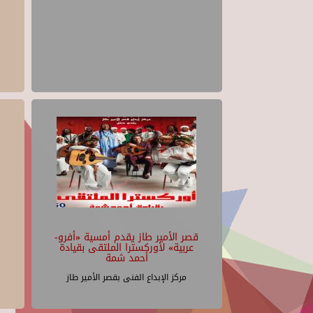
قصر الأمير طاز يقدم أمسية «أفرو-
عربية» لأوركسترا الملتقى بقيادة
أحمد شمة
مركز الإبداع الفنى بقصر الأمير طاز