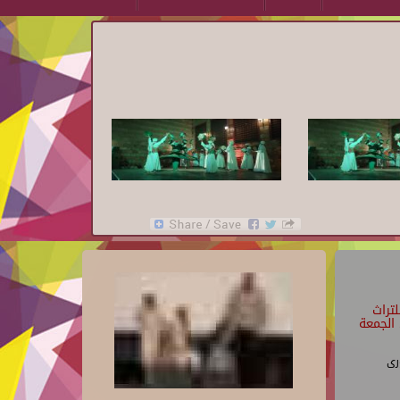
تراث
الجمعة
رى