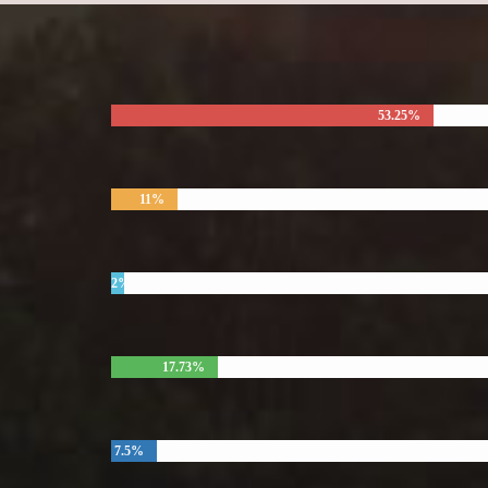
53.25%
11%
2%
17.73%
7.5%