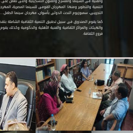
والفنية فى السينما والمسرح والفنون التشكيلية والتى تعمل على 
التنمية والتطوير ومنها: المهرجان القومى للسينما المصرية، المهر
التجريبى، سمبوزيوم النحت الدولى بأسوان، مهرجان سينما الطفل.....
كما يقوم الصندوق فى سبيل تحقيق التنمية الثقافية الشاملة بتقدي
والهيئات والمراكز الثقافية والفنية الأهلية والحكومية وكذلك يقوم
فروع الثقافة.