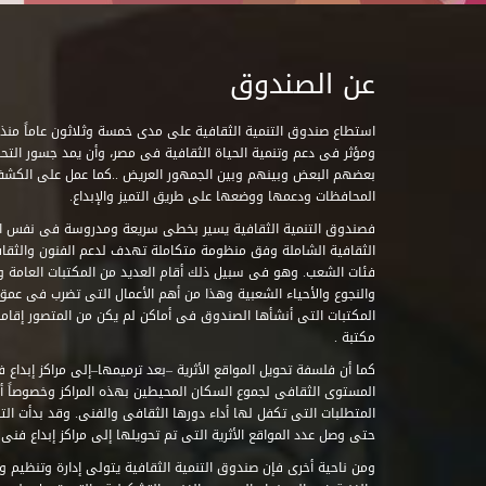
عن الصندوق
ومؤثر فى دعم وتنمية الحياة الثقافية فى مصر، وأن يمد جسور التحاو
بعضهم البعض وبينهم وبين الجمهور العريض ..كما عمل على الكش
المحافظات ودعمها ووضعها على طريق التميز والإبداع.
فصندوق التنمية الثقافية يسير بخطى سريعة ومدروسة فى نفس ال
الثقافية الشاملة وفق منظومة متكاملة تهدف لدعم الفنون والثقاف
فئات الشعب. وهو فى سبيل ذلك أقام العديد من المكتبات العامة وا
والنجوع والأحياء الشعبية وهذا من أهم الأعمال التى تضرب فى عمق 
مكتبة .
كما أن فلسفة تحويل المواقع الأثرية –بعد ترميمها–إلى مراكز إبداع 
المستوى الثقافى لجموع السكان المحيطين بهذه المراكز وخصوصاً أن
حتى وصل عدد المواقع الأثرية التى تم تحويلها إلى مراكز إبداع فنى تابعة للصند
ومن ناحية أخرى فإن صندوق التنمية الثقافية يتولى إدارة وتنظيم ود