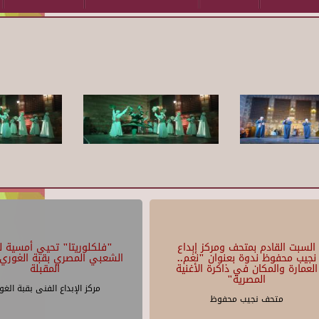
السبت القادم بمتحف ومركز إبداع
"فلكلوريتا" تحيي أمسية لل
نجيب محفوظ ندوة بعنوان "نغم..
الشعبي المصري بقبة الغوري 
العمارة والمكان في ذاكرة الأغنية
المقبلة
المصرية"
مركز الإبداع الفنى بقبة الغو
متحف نجيب محفوظ