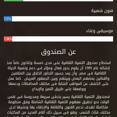
فنون شعبية
7.5%
موسيقى وغناء
7.56%
عن الصندوق
استطاع صندوق التنمية الثقافية على مدى خمسة وثلاثون عاماً منذ
إنشائه عام 1989 أن يقوم بدور فعال ومؤثر فى دعم وتنمية الحياة
الثقافية فى مصر، وأن يمد جسور التحاور الخلاق بين المثقفين
والفنانين بعضهم البعض وبينهم وبين الجمهور العريض ..كما عمل
على الكشف عن المواهب الشابة فى مختلف المحافظات ودعمها
ووضعها على طريق التميز والإبداع.
فصندوق التنمية الثقافية يسير بخطى سريعة ومدروسة فى نفس
الوقت نحو تحقيق مفهوم التنمية الثقافية الشاملة وفق منظومة
متكاملة تهدف لدعم الفنون والثقافة والارتقاء بها ونشرها لدى
مختلف فئات الشعب. وهو فى سبيل ذلك أقام العديد من المكتبات