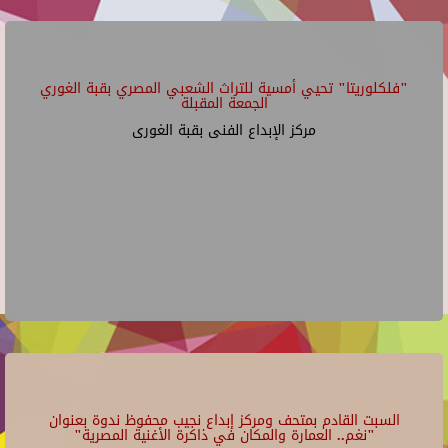
"فلكلوريتا" تحيي أمسية للتراث الشعبي المصري بقبة الغوري
الجمعة المقبلة
مركز الإبداع الفنى بقبة الغورى
السبت القادم بمتحف ومركز إبداع نجيب محفوظ ندوة بعنوان
"نغم.. العمارة والمكان في ذاكرة الأغنية المصرية"