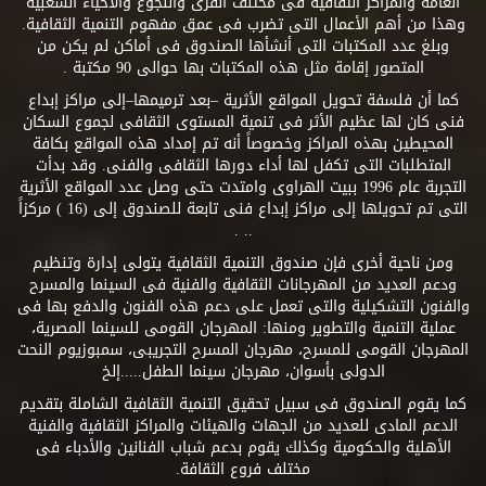
العامة والمراكز الثقافية فى مختلف القرى والنجوع والأحياء الشعبية
وهذا من أهم الأعمال التى تضرب فى عمق مفهوم التنمية الثقافية.
وبلغ عدد المكتبات التى أنشأها الصندوق فى أماكن لم يكن من
المتصور إقامة مثل هذه المكتبات بها حوالى 90 مكتبة .
كما أن فلسفة تحويل المواقع الأثرية –بعد ترميمها–إلى مراكز إبداع
فنى كان لها عظيم الأثر فى تنمية المستوى الثقافى لجموع السكان
المحيطين بهذه المراكز وخصوصاً أنه تم إمداد هذه المواقع بكافة
المتطلبات التى تكفل لها أداء دورها الثقافى والفنى. وقد بدأت
التجربة عام 1996 ببيت الهراوى وامتدت حتى وصل عدد المواقع الأثرية
التى تم تحويلها إلى مراكز إبداع فنى تابعة للصندوق إلى (16 ) مركزاً
.. .
ومن ناحية أخرى فإن صندوق التنمية الثقافية يتولى إدارة وتنظيم
ودعم العديد من المهرجانات الثقافية والفنية فى السينما والمسرح
والفنون التشكيلية والتى تعمل على دعم هذه الفنون والدفع بها فى
عملية التنمية والتطوير ومنها: المهرجان القومى للسينما المصرية،
المهرجان القومى للمسرح، مهرجان المسرح التجريبى، سمبوزيوم النحت
الدولى بأسوان، مهرجان سينما الطفل.....إلخ
كما يقوم الصندوق فى سبيل تحقيق التنمية الثقافية الشاملة بتقديم
الدعم المادى للعديد من الجهات والهيئات والمراكز الثقافية والفنية
الأهلية والحكومية وكذلك يقوم بدعم شباب الفنانين والأدباء فى
مختلف فروع الثقافة.