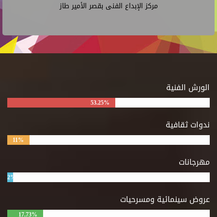
مركز الإبداع الفنى بقصر الأمير طاز
الورش الفنية
53.25%
ندوات ثقافية
11%
مهرجانات
2%
عروض سينمائية ومسرحيات
17.73%