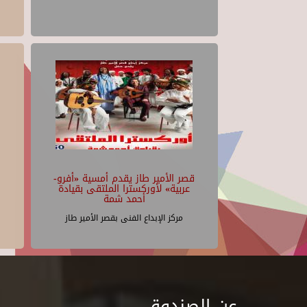
قصر الأمير طاز يقدم أمسية «أفرو-
عربية» لأوركسترا الملتقى بقيادة
أحمد شمة
مركز الإبداع الفنى بقصر الأمير طاز
عن الصندوق