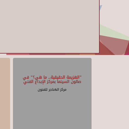
"الهزيمة الحقيقية.. ما هي؟" في
صالون السينما بمركز الإبداع الفني
مركز الهناجر للفنون