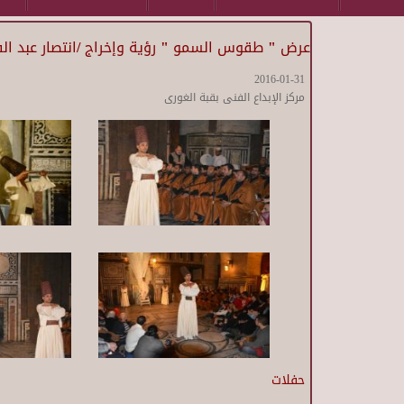
عرض " طقوس السمو " رؤية وإخراج /انتصار عبد الف
2016-01-31
مركز الإبداع الفنى بقبة الغورى
حفلات