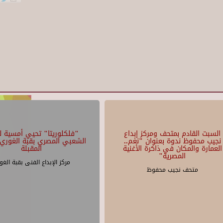
السبت القادم بمتحف ومركز إبداع
"فلكلوريتا" تحيي أمسية لل
نجيب محفوظ ندوة بعنوان "نغم..
الشعبي المصري بقبة الغوري 
العمارة والمكان في ذاكرة الأغنية
المقبلة
المصرية"
مركز الإبداع الفنى بقبة الغو
متحف نجيب محفوظ