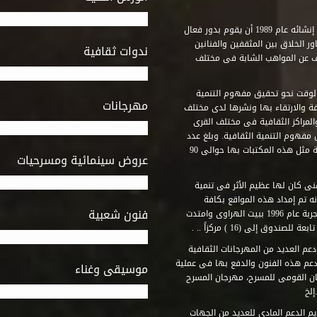
استطاع صندوق التنمية الثقافية على مدى خمسة وثلاثون عاماً منذ إنشائه عام 1989 أن يقوم بدور فعال
ر الخلاق بين المثقفين والفنانين
ندوات ثقافية
ف عن المواهب الشابة فى مختلف
وقت نحو تحقيق مفهوم التنمية
مهرجانات
ة والارتقاء بها ونشرها لدى مختلف
لمراكز الثقافية فى مختلف القرى
مفهوم التنمية الثقافية. وبلغ عدد
المكتبات التى أنشأها الصندوق فى أماكن لم يكن من المتصور إقامة مثل هذه المكتبات بها حوالى 90
عروض سينمائية ومسرحيات
فنى كان لها عظيم الأثر فى تنمية
ه تم إمداد هذه المواقع بكافة
فنون شعبية
المتطلبات التى تكفل لها أداء دورها الثقافى والفنى. وقد بدأت التجربة عام 1996 ببيت الهراوى وامتدت
وق إلى (16 ) مركزاً .. .
عم العديد من المهرجانات الثقافية
دعم هذه الفنون والدفع بها فى عملية
موسيقى وغناء
جان القومى للمسرح، مهرجان المسرح
إلخ
م الدعم المادى للعديد من الجهات