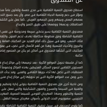
ومؤثر فى دعم وتنمية الحياة الثقافية فى مصر، وأن يمد جسور التحاو
بعضهم البعض وبينهم وبين الجمهور العريض ..كما عمل على الكش
المحافظات ودعمها ووضعها على طريق التميز والإبداع.
فصندوق التنمية الثقافية يسير بخطى سريعة ومدروسة فى نفس ال
الثقافية الشاملة وفق منظومة متكاملة تهدف لدعم الفنون والثقاف
فئات الشعب. وهو فى سبيل ذلك أقام العديد من المكتبات العامة وا
والنجوع والأحياء الشعبية وهذا من أهم الأعمال التى تضرب فى عمق 
مكتبة .
كما أن فلسفة تحويل المواقع الأثرية –بعد ترميمها–إلى مراكز إبداع 
المستوى الثقافى لجموع السكان المحيطين بهذه المراكز وخصوصاً أن
حتى وصل عدد المواقع الأثرية التى تم تحويلها إلى مراكز إبداع فنى تابعة للصند
ومن ناحية أخرى فإن صندوق التنمية الثقافية يتولى إدارة وتنظيم ود
والفنية فى السينما والمسرح والفنون التشكيلية والتى تعمل على 
التنمية والتطوير ومنها: المهرجان القومى للسينما المصرية، المهر
التجريبى، سمبوزيوم النحت الدولى بأسوان، مهرجان سينما الطفل.....
كما يقوم الصندوق فى سبيل تحقيق التنمية الثقافية الشاملة بتقدي