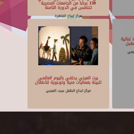
130 عرضًا من الجامعات المصرية
تتنافس في الدورة الثامنة
مركز ابداع القاهرة
غنائية
قبل
يمى
بيت العيني يحتفي باليوم العالمي
للبيئة بفعاليات فنية وتوعوية للأطفال
مركز ابداع الطفل ببيت العينى