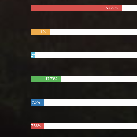
53.25%
11%
2%
17.73%
7.5%
7.56%